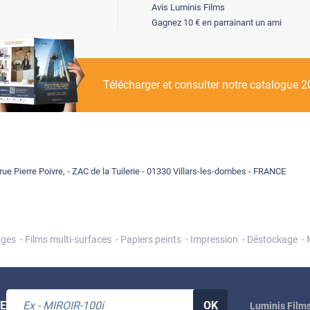
Avis Luminis Films
Gagnez 10 € en parrainant un ami
Télécharger et consulter notre catalogue 
rue Pierre Poivre, - ZAC de la Tuilerie - 01330 Villars-les-dombes - FRANCE
ages
Films multi-surfaces
Papiers peints
Impression
Déstockage
E
OK
Luminis Films