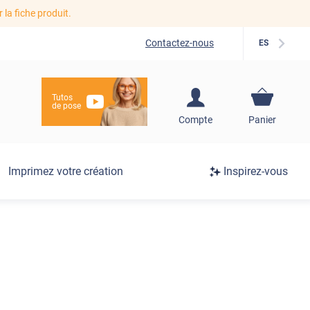
r la fiche produit.
Contactez-nous
ES
Tutos
de pose
S'inscrire / Se
Compte
Panier
connecter
Connexion
Imprimez votre création
Inspirez-vous
/
Inscription