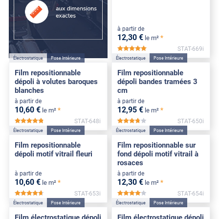
à partir de
12
,30
€
*
le m²
STAT-669i
*****
Électrostatique
Pose Intérieure
Électrostatique
Pose Intérieure
Film repositionnable
Film repositionnable
dépoli à volutes baroques
dépoli bandes tramées 3
blanches
cm
à partir de
à partir de
10
,60
€
12
,95
€
*
*
le m²
le m²
STAT-648i
STAT-650i
*****
*****
Électrostatique
Pose Intérieure
Électrostatique
Pose Intérieure
Film repositionnable
Film repositionnable sur
dépoli motif vitrail fleuri
fond dépoli motif vitrail à
rosaces
à partir de
à partir de
10
,60
€
12
,30
€
*
*
le m²
le m²
STAT-653i
STAT-654i
*****
*****
Électrostatique
Pose Intérieure
Électrostatique
Pose Intérieure
Film électrostatique dépoli
Film électrostatique dépoli