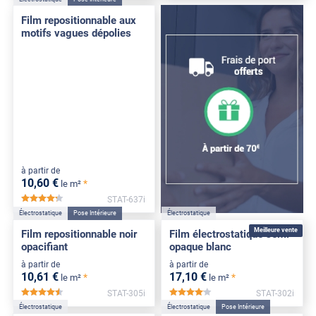
Film repositionnable aux
motifs vagues dépolies
à partir de
10
,60
€
*
le m²
STAT-637i
*****
Électrostatique
Pose Intérieure
Électrostatique
Meilleure vente
Film repositionnable noir
Film électrostatique semi-
opacifiant
opaque blanc
à partir de
à partir de
10
,61
€
17
,10
€
*
*
le m²
le m²
STAT-305i
STAT-302i
*****
*****
Électrostatique
Électrostatique
Pose Intérieure