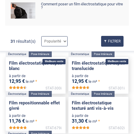
Comment poser un film électrostatique pour vitre
?
31
résultat(s)
FILTRER
Électrostatique
Pose Intérieure
Électrostatique
Pose Intérieure
Meilleure vente
Meilleure vente
Film électrostatique dépoli
Film électrostatique dépoli
blanc
translucide
à partir de
à partir de
12
,95
€
12
,95
€
*
*
le m²
le m²
STAT-300i
STAT-301i
*****
*****
Électrostatique
Pose Intérieure
Électrostatique
Pose Intérieure
Film repositionnable effet
Film électrostatique
givré
texturé anti vis-à-vis
à partir de
à partir de
11
,76
€
31
,30
€
*
*
le m²
le m²
STAT-679i
STAT-602i
*****
*****
Électrostatique
Pose Intérieure