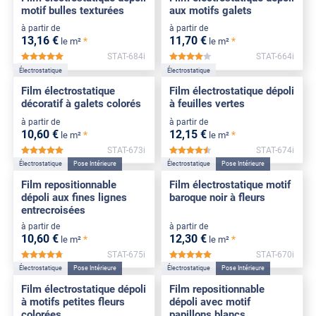
motif bulles texturées
aux motifs galets
à partir de
à partir de
13
,16
€
11
,70
€
*
*
le m²
le m²
STAT-684i
STAT-664i
*****
*****
Électrostatique
Électrostatique
Film électrostatique
Film électrostatique dépoli
décoratif à galets colorés
à feuilles vertes
à partir de
à partir de
10
,60
€
12
,15
€
*
*
le m²
le m²
STAT-673i
STAT-674i
*****
*****
Électrostatique
Pose Intérieure
Électrostatique
Pose Intérieure
Film repositionnable
Film électrostatique motif
dépoli aux fines lignes
baroque noir à fleurs
entrecroisées
à partir de
à partir de
10
,60
€
12
,30
€
*
*
le m²
le m²
STAT-675i
STAT-670i
*****
*****
Électrostatique
Pose Intérieure
Électrostatique
Pose Intérieure
Film électrostatique dépoli
Film repositionnable
à motifs petites fleurs
dépoli avec motif
colorées
papillons blancs