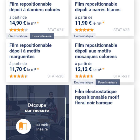
Film repositionnable
Film repositionnable
dépoli à damiers colorés
dépoli à carrés blancs
à partir de
à partir de
14
,90
€
11
,90
€
*
*
le m²
le m²
STAT-621i
STAT-622i
*****
*****
Électrostatique
Pose Intérieure
Électrostatique
Film repositionnable
Film repositionnable
dépoli à motifs
dépoli aux motifs
marguerites
mosaïques colorées
à partir de
à partir de
11
,70
€
12
,12
€
*
*
le m²
le m²
STAT-630i
STAT-631i
*****
*****
Électrostatique
Pose Intérieure
Film électrostatique
repositionnable motif
floral noir baroque