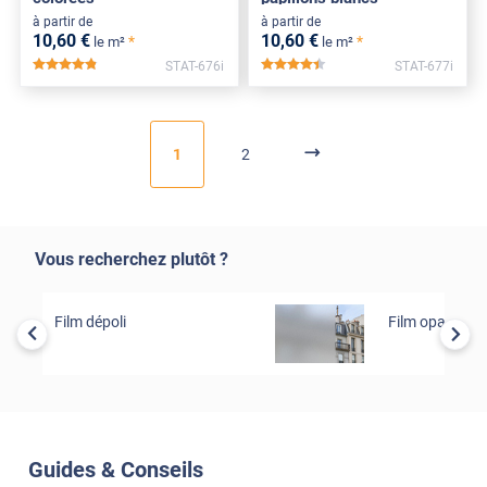
à partir de
à partir de
10
,60
€
10
,60
€
*
*
le m²
le m²
STAT-676i
STAT-677i
*****
*****
1
2
Vous recherchez plutôt ?
Film dépoli
Film opacifian
Guides & Conseils