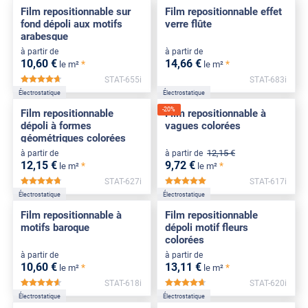
Film repositionnable sur
Film repositionnable effet
fond dépoli aux motifs
verre flûte
arabesque
à partir de
à partir de
10
,60
€
14
,66
€
*
*
le m²
le m²
STAT-655i
STAT-683i
*****
Électrostatique
Électrostatique
-
20
%
Film repositionnable
Film repositionnable à
dépoli à formes
vagues colorées
géométriques colorées
12
,15
€
à partir de
à partir de
12
,15
€
9
,72
€
*
*
le m²
le m²
STAT-627i
STAT-617i
*****
*****
Électrostatique
Électrostatique
Film repositionnable à
Film repositionnable
motifs baroque
dépoli motif fleurs
colorées
à partir de
à partir de
10
,60
€
13
,11
€
*
*
le m²
le m²
STAT-618i
STAT-620i
*****
*****
Électrostatique
Électrostatique