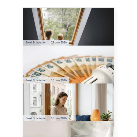
Soleil Et Isolation
07 Juil. 2026
Véranda et Velux : Comment
bloquer jusqu'à 80% de
l'énergie solaire sans
climatisation ?
Soleil Et Isolation
29 Juin 2026
Film anti-chaleur : quelles
sont les économies d’énergie
réelles ?
Soleil Et Isolation
16 Juin 2026
Préservez votre logement de
la chaleur : les conseils de
Jamy de C'est Pas Sorcier
Soleil Et Isolation
16 Juin 2026
Comment protéger sa