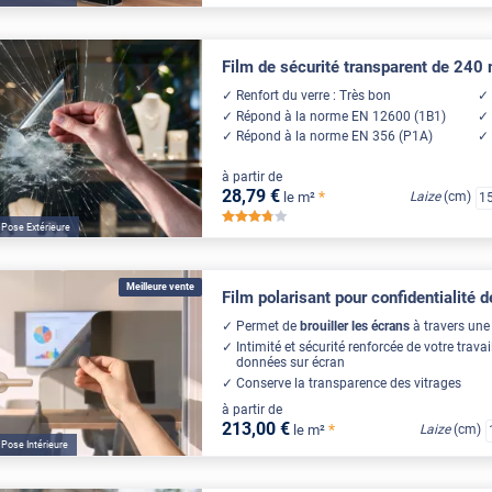
Film de sécurité transparent de 240
Renfort du verre : Très bon
Répond à la norme EN 12600 (1B1)
Répond à la norme EN 356 (P1A)
à partir de
28
,79
€
*
le m²
Laize
(cm)
1
*****
Pose Extérieure
Meilleure vente
Film polarisant pour confidentialité 
Permet de
brouiller les écrans
à travers une 
Intimité et sécurité renforcée de votre travai
données sur écran
Conserve la transparence des vitrages
à partir de
213
,00
€
*
le m²
Laize
(cm)
Pose Intérieure