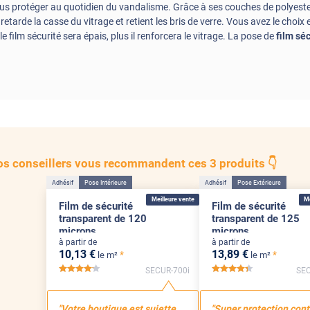
 vous protéger au quotidien du vandalisme. Grâce à ses couches de polyeste
 retarde la casse du vitrage et retient les bris de verre. Vous avez le cho
le film sécurité sera épais, plus il renforcera le vitrage. La pose de
film séc
s conseillers vous recommandent ces 3 produits 👇
Adhésif
Pose Intérieure
Adhésif
Pose Extérieure
Meilleure vente
Me
Film de sécurité
Film de sécurité
transparent de 120
transparent de 125
microns
microns
à partir de
à partir de
10
,13
€
13
,89
€
*
*
le m²
le m²
SECUR-700i
SEC
*****
*****
"Votre boutique est sujette
"Super protection cont