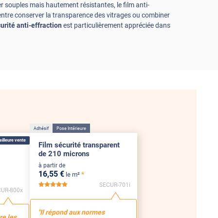
r souples mais hautement résistantes, le film anti-
ix entre conserver la transparence des vitrages ou combiner
urité anti-effraction
est particulièrement appréciée dans
Adhésif
Pose Intérieure
illeure vente
Film sécurité transparent
de 210 microns
à partir de
16
,55
€
*
le m²
SECUR-701i
*****
UR-800x
"Il répond aux normes
re les