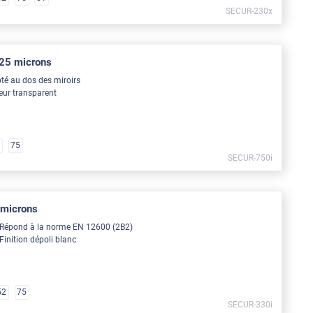
SECUR-230x
125 microns
té au dos des miroirs
eur transparent
0
75
SECUR-750i
 microns
Répond à la norme EN 12600 (2B2)
Finition dépoli blanc
52
75
SECUR-330i