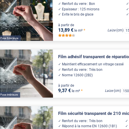
Renfort du verre : Bon
Epaisseur : 125 microns
Evite le bris de glace
à partir de
13
,89
€
*
le m²
Laize
(cm)
1
*****
Pose Extérieure
Film adhésif transparent de réparati
Maintient efficacement un vitrage cassé
Renfort du verre : Très bon
Norme 12600 (2B2)
à partir de
9
,37
€
*
le m²
Laize
(cm)
15
Pose Intérieure
Film sécurité transparent de 210 mi
Renfort du verre : Très bon
Répond à la norme EN 12600 (1B1)