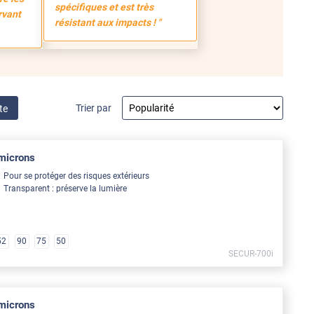
spécifiques et est très
rvant
résistant aux impacts ! "
Trier par
te
 microns
Pour se protéger des risques extérieurs
Transparent : préserve la lumière
52
90
75
50
SECUR-700i
 microns