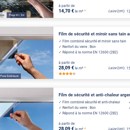
à partir de
14
,70
€
*
le m²
Laize
(cm)
1
ique
Pose Int / Ext
Film de sécurité et miroir sans tain
Film combiné sécurité et miroir sans tain
Renfort du verre : Bon
Répond à la norme EN 12600 (2B2)
à partir de
28
,09
€
*
le m²
Laize
(cm)
1
*****
Pose Extérieure
Film de sécurité et anti-chaleur arg
Film combiné sécurité et anti-chaleur
Renfort du verre : Bon
Répond à la norme EN 12600 (2B2)
à partir de
28
,09
€
*
le m²
Laize
(cm)
1