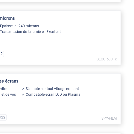
 microns
Epaisseur : 240 microns
Transmission de la lumière : Excellent
52
SECUR-801x
des écrans
vitre
S'adapte sur tout vitrage existant
l et de vos
Compatible écran LCD ou Plasma
122
SPY-FILM