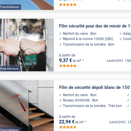
*****
Pose Extérieure
Film sécurité pour dos de miroir de 
Renfort du verre : Bon
Adap
Répond à la norme 12600 (2B2)
Coul
Transmission de la lumière : Bon
à partir de
9
,37
€
*
le m²
Laize
(cm)
15
*****
Pose Intérieure
Film de sécurité dépoli blanc de 150
Renfort du verre : Bon
Niveau d'intimité : Bon
Transmission de la lumière : Très bon
à partir de
22
,94
€
*
le m²
Laize
(cm)
1
*****
Pose Intérieure