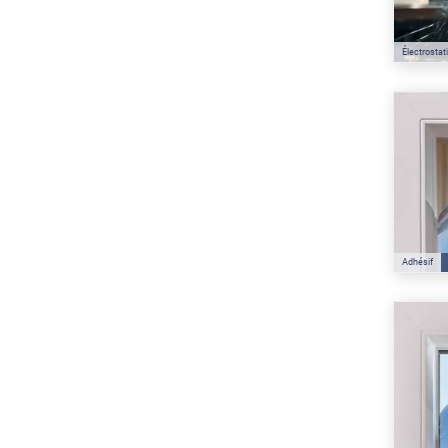
Électrostat
Adhésif