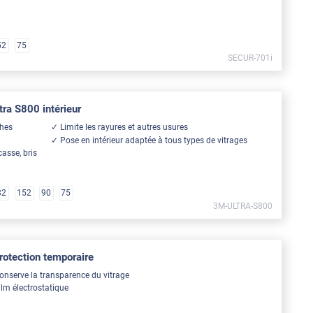
52
75
SECUR-701i
ra S800 intérieur
ches
Limite les rayures et autres usures
Pose en intérieur adaptée à tous types de vitrages
casse, bris
82
152
90
75
3M-ULTRA-S800
protection temporaire
onserve la transparence du vitrage
ilm électrostatique