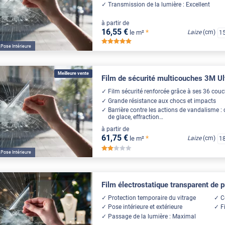
Transmission de la lumière : Excellent
à partir de
16
,55
€
*
le m²
Laize
(cm)
1
*****
Pose Intérieure
Meilleure vente
Film de sécurité multicouches 3M Ult
Film sécurité renforcée grâce à ses 36 cou
Grande résistance aux chocs et impacts
Barrière contre les actions de vandalisme : 
de glace, effraction…
à partir de
61
,75
€
*
le m²
Laize
(cm)
1
*****
Pose Intérieure
Film électrostatique transparent de 
Protection temporaire du vitrage
C
Pose intérieure et extérieure
F
Passage de la lumière : Maximal