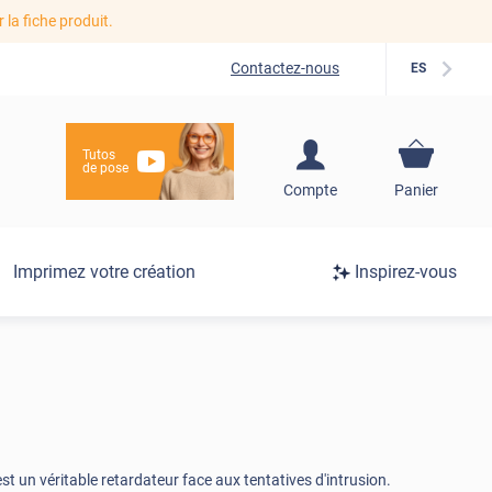
r la fiche produit.
Contactez-nous
ES
Tutos
de pose
S'inscrire / Se
Compte
Panier
connecter
Connexion
Imprimez votre création
Inspirez-vous
/
Inscription
est un véritable retardateur face aux tentatives d'intrusion.