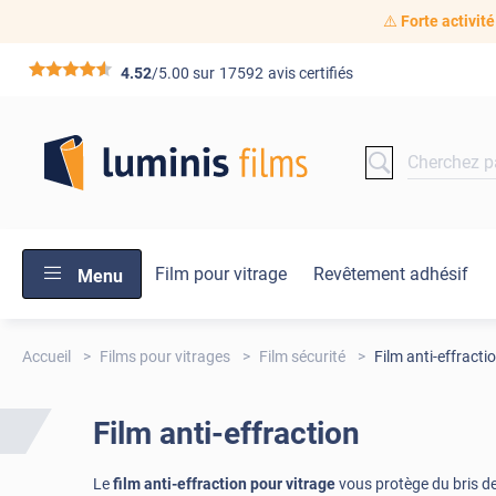
⚠️
Forte activité
*****
4.52
/5.00 sur
17592
avis certifiés
Film pour vitrage
Revêtement adhésif
Menu
Accueil
Films pour vitrages
Film sécurité
Film anti-effracti
Film anti-effraction
Le
film anti-effraction pour vitrage
vous protège du bris de 