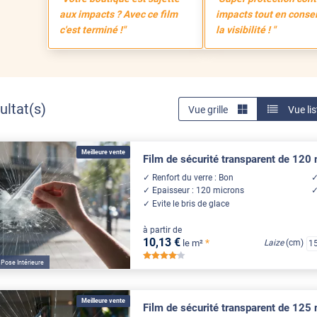
aux impacts ? Avec ce film
impacts tout en conse
c'est terminé !"
la visibilité ! "
ultat(s)
Vue grille
Vue lis
Meilleure vente
Film de sécurité transparent de 120
Renfort du verre : Bon
Epaisseur : 120 microns
Evite le bris de glace
à partir de
10
,13
€
*
le m²
Laize
(cm)
1
*****
Pose Intérieure
Meilleure vente
Film de sécurité transparent de 125