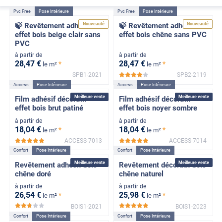
Pvc Free
Pose Intérieure
Pvc Free
Pose Intérieure
Nouveauté
Nouveauté
🍃 Revêtement adhésif
🍃 Revêtement adhésif
effet bois beige clair sans
effet bois chêne sans PVC
PVC
à partir de
à partir de
28
,47
€
28
,47
€
*
*
le m²
le m²
SPB1-2021
SPB2-2119
*****
Access
Pose Intérieure
Access
Pose Intérieure
Meilleure vente
Meilleure vente
Film adhésif décoratif
Film adhésif décoratif
effet bois brut patiné
effet bois noyer sombre
à partir de
à partir de
18
,04
€
18
,04
€
*
*
le m²
le m²
ACCESS-7013
ACCESS-7014
*****
*****
Confort
Pose Intérieure
Confort
Pose Intérieure
Meilleure vente
Meilleure vente
Revêtement adhésif bois
Revêtement décoratif bois
chêne doré
chêne naturel
à partir de
à partir de
26
,54
€
25
,98
€
*
*
le m²
le m²
BOIS1-2021
BOIS1-2023
*****
*****
Confort
Pose Intérieure
Confort
Pose Intérieure