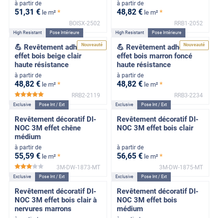
à partir de
à partir de
51
,31
€
48
,82
€
*
*
le m²
le m²
BOISX-2502
RRB1-2052
High Resistant
Pose Intérieure
High Resistant
Pose Intérieure
Nouveauté
Nouveauté
💪 Revêtement adhésif
💪 Revêtement adhésif
effet bois beige clair
effet bois marron foncé
haute résistance
haute résistance
à partir de
à partir de
48
,82
€
48
,82
€
*
*
le m²
le m²
RRB2-2119
RRB3-2234
*****
Exclusive
Pose Int / Ext
Exclusive
Pose Int / Ext
Revêtement décoratif DI-
Revêtement décoratif DI-
NOC 3M effet chêne
NOC 3M effet bois clair
médium
à partir de
à partir de
55
,59
€
56
,65
€
*
*
le m²
le m²
3M-DW-1873-MT
3M-DW-1875-MT
*****
Exclusive
Pose Int / Ext
Exclusive
Pose Int / Ext
Revêtement décoratif DI-
Revêtement décoratif DI-
NOC 3M effet bois clair à
NOC 3M effet bois
nervures marrons
médium