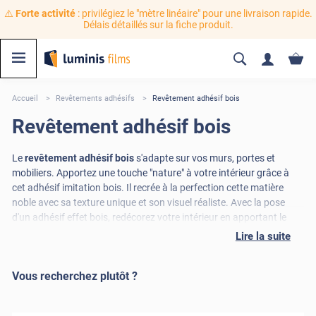
⚠️
Forte activité
: privilégiez le "mètre linéaire" pour une livraison rapide.
Délais détaillés sur la fiche produit.
Accueil
Revêtements adhésifs
Revêtement adhésif bois
Revêtement adhésif bois
Le
revêtement adhésif bois
s'adapte sur vos murs, portes et
mobiliers. Apportez une touche "nature" à votre intérieur grâce à
cet adhésif imitation bois. Il recrée à la perfection cette matière
noble avec sa texture unique et son visuel réaliste. Avec la pose
d'un adhésif effet bois, redécorez votre intérieur en apportant le
charme et le caractère du bois. Vous pouvez recouvrir toute
Lire la suite
surface pour lui donner une seconde vie sans vous ruiner. Faites
votre choix parmi plus de 30 références d'adhésif bois pour meuble
Vous recherchez plutôt ?
et murs.