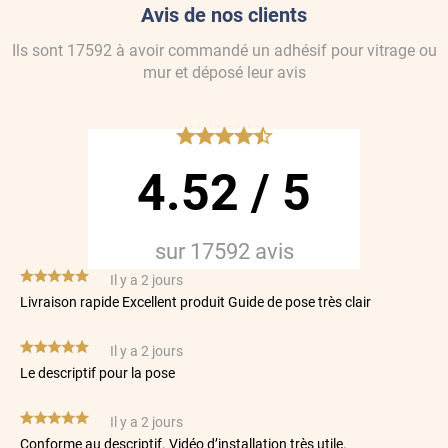
Avis de nos clients
Ils sont
17592
à avoir commandé
un adhésif pour vitrage ou
mur
et déposé leur avis
*****
4.52
/
5
sur
17592
avis
*****
Il y a 2 jours
Livraison rapide Excellent produit Guide de pose très clair
*****
Il y a 2 jours
Le descriptif pour la pose
*****
Il y a 2 jours
Conforme au descriptif. Vidéo d’installation très utile.