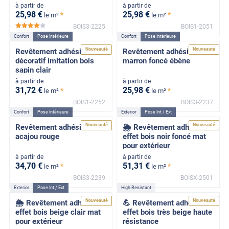
à partir de
à partir de
25
,98
€
25
,98
€
*
*
le m²
le m²
BOIS3-2225
BOIS1-2051
*****
Confort
Pose Intérieure
Confort
Pose Intérieure
Nouveauté
Nouveauté
Revêtement adhésif
Revêtement adhésif bois
décoratif imitation bois
marron foncé ébène
sapin clair
à partir de
à partir de
31
,72
€
25
,98
€
*
*
le m²
le m²
BOIS1-2252
BOIS3-2237
Confort
Pose Intérieure
Exterior
Pose Int / Ext
Nouveauté
Nouveauté
Revêtement adhésif bois
🌦️ Revêtement adhésif
acajou rouge
effet bois noir foncé mat
pour extérieur
à partir de
à partir de
34
,70
€
51
,31
€
*
*
le m²
le m²
BOIS3-2239
BOISX-2501
Exterior
Pose Int / Ext
High Resistant
Nouveauté
Nouveauté
🌦️ Revêtement adhésif
💪 Revêtement adhésif
effet bois beige clair mat
effet bois très beige haute
pour extérieur
résistance