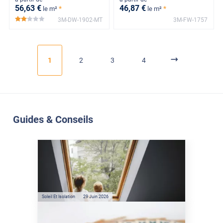
56
,63
€
46
,87
€
*
*
le m²
le m²
3M-DW-1902-MT
3M-FW-1757
*****
1
2
3
4
Guides & Conseils
Soleil Et Isolation
07 Juil. 2026
Véranda et Velux : Comment
bloquer jusqu'à 80% de
l'énergie solaire sans
climatisation ?
Soleil Et Isolation
29 Juin 2026
Film anti-chaleur : quelles