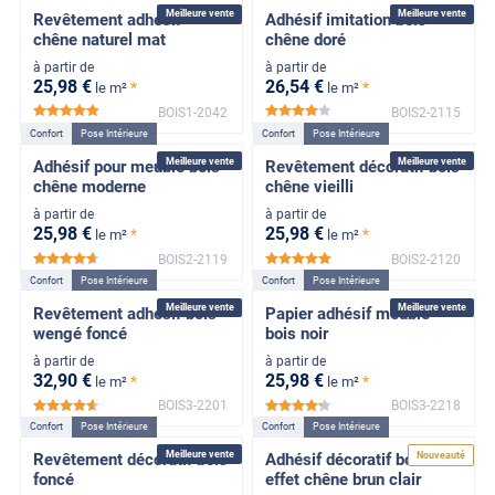
Meilleure vente
Meilleure vente
Revêtement adhésif
Adhésif imitation bois
chêne naturel mat
chêne doré
à partir de
à partir de
25
,98
€
26
,54
€
*
*
le m²
le m²
BOIS1-2042
BOIS2-2115
*****
*****
Confort
Pose Intérieure
Confort
Pose Intérieure
Meilleure vente
Meilleure vente
Adhésif pour meuble bois
Revêtement décoratif bois
chêne moderne
chêne vieilli
à partir de
à partir de
25
,98
€
25
,98
€
*
*
le m²
le m²
BOIS2-2119
BOIS2-2120
*****
*****
Confort
Pose Intérieure
Confort
Pose Intérieure
Meilleure vente
Meilleure vente
Revêtement adhésif bois
Papier adhésif meuble
wengé foncé
bois noir
à partir de
à partir de
32
,90
€
25
,98
€
*
*
le m²
le m²
BOIS3-2201
BOIS3-2218
*****
*****
Confort
Pose Intérieure
Confort
Pose Intérieure
Meilleure vente
Nouveauté
Revêtement décoratif bois
Adhésif décoratif bois
foncé
effet chêne brun clair