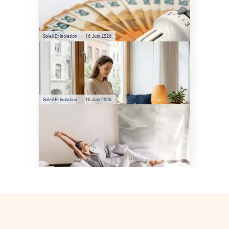
sont les économies d’énergie
réelles ?
Soleil Et Isolation
16 Juin 2026
Préservez votre logement de
la chaleur : les conseils de
Jamy de C'est Pas Sorcier
Soleil Et Isolation
16 Juin 2026
Comment protéger sa
maison de la chaleur sans
climatisation ?