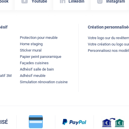
book
Youtube
Linkedin
Instagram
ésif
Création personnalisé
Protection pour meuble
Votre logo sur du revête
Home staging
Votre création ou logo sur
Sticker mural
Personnalisez nos modè
Papier peint panoramique
Façades cuisines
Adhésif salle de bain
atif 3M
Adhésif meuble
Simulation rénovation cuisine
ISÉ