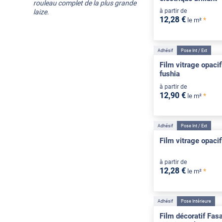
rouleau complet de la plus grande
à partir de
laize.
12
,28
€
*
le m²
Adhésif
Pose Int / Ext
Film vitrage opacif
fushia
à partir de
12
,90
€
*
le m²
Adhésif
Pose Int / Ext
Film vitrage opaci
à partir de
12
,28
€
*
le m²
Adhésif
Pose Intérieure
Film décoratif Fas