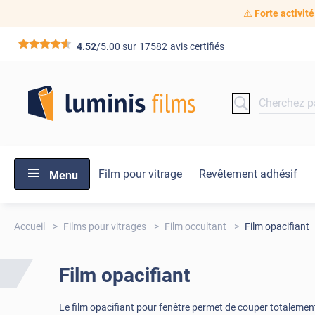
⚠️
Forte activité
*****
4.52
/5.00 sur
17582
avis certifiés
Film pour vitrage
Revêtement adhésif
Menu
Accueil
Films pour vitrages
Film occultant
Film opacifiant
Film opacifiant
Le film opacifiant pour fenêtre permet de couper totalement 