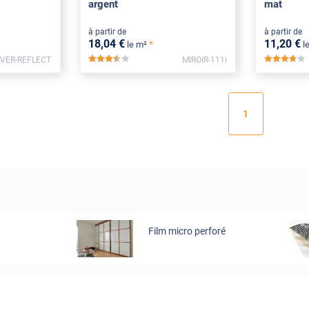
argent
mat
à partir de
à partir de
18
,04
€
11
,20
€
*
le m²
l
LVER-REFLECT
MIROIR-111i
*****
***
1
Film micro perforé