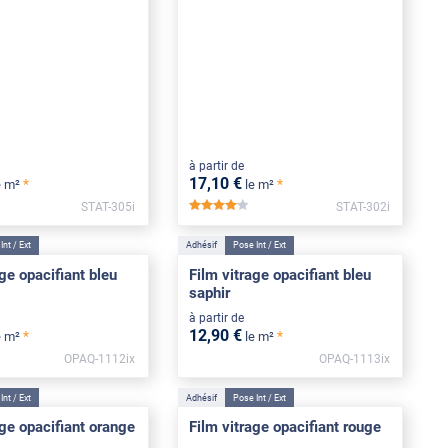
à partir de
17
,10
€
*
*
e m²
le m²
STAT-305i
STAT-302i
****
*****
Int / Ext
Adhésif
Pose Int / Ext
ge opacifiant bleu
Film vitrage opacifiant bleu
saphir
à partir de
12
,90
€
*
*
e m²
le m²
OPAQ-1112ix
OPAQ-1113ix
*****
Int / Ext
Adhésif
Pose Int / Ext
age opacifiant orange
Film vitrage opacifiant rouge