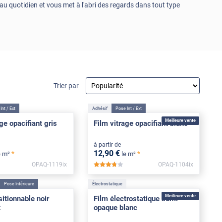
 au quotidien et vous met à l'abri des regards dans tout type
Trier par
Int / Ext
Adhésif
Pose Int / Ext
Meilleure vente
ge opacifiant gris
Film vitrage opacifiant blanc
à partir de
12
,90
€
*
*
e m²
le m²
OPAQ-1119ix
OPAQ-1104ix
*****
*****
Pose Intérieure
Électrostatique
Meilleure vente
sitionnable noir
Film électrostatique semi-
t
opaque blanc