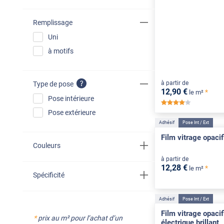
Remplissage
Uni
à motifs
à partir de
Type de pose
12
,90
€
*
le m²
Pose intérieure
*****
Pose extérieure
Adhésif
Pose Int / Ext
Film vitrage opacif
Couleurs
à partir de
12
,28
€
*
le m²
Spécificité
Adhésif
Pose Int / Ext
Film vitrage opacif
*
prix au m² pour l’achat d’un
électrique brillant