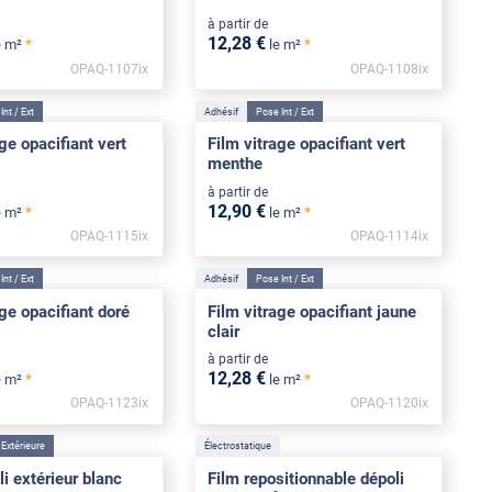
à partir de
12
,28
€
*
*
e m²
le m²
OPAQ-1107ix
OPAQ-1108ix
Int / Ext
Adhésif
Pose Int / Ext
ge opacifiant vert
Film vitrage opacifiant vert
menthe
à partir de
12
,90
€
*
*
e m²
le m²
OPAQ-1115ix
OPAQ-1114ix
*****
Int / Ext
Adhésif
Pose Int / Ext
ge opacifiant doré
Film vitrage opacifiant jaune
clair
à partir de
12
,28
€
*
*
e m²
le m²
OPAQ-1123ix
OPAQ-1120ix
Extérieure
Électrostatique
i extérieur blanc
Film repositionnable dépoli