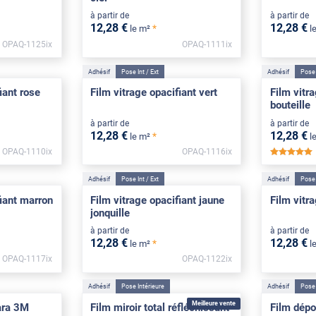
à partir de
à partir de
12
,28
€
12
,28
€
*
le m²
l
OPAQ-1125ix
OPAQ-1111ix
Adhésif
Pose Int / Ext
Adhésif
Pose 
iant rose
Film vitrage opacifiant vert
Film vitra
bouteille
à partir de
à partir de
12
,28
€
12
,28
€
*
le m²
l
OPAQ-1110ix
OPAQ-1116ix
Adhésif
Pose Int / Ext
Adhésif
Pose 
fiant marron
Film vitrage opacifiant jaune
Film vitra
jonquille
à partir de
à partir de
12
,28
€
12
,28
€
*
le m²
l
OPAQ-1117ix
OPAQ-1122ix
Adhésif
Pose Intérieure
Adhésif
Pose 
Meilleure vente
ara 3M
Film miroir total réfléchissant
Film dépol