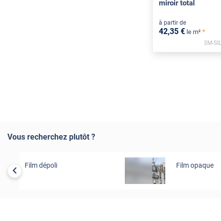
miroir total
à partir de
42
,35
€
*
le m²
3M-SI
Vous recherchez plutôt ?
Film dépoli
Film opaque