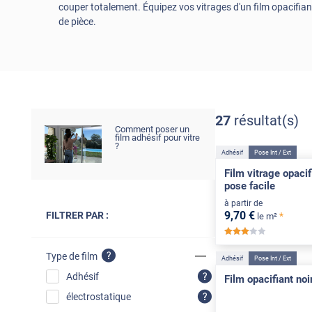
couper totalement. Équipez vos vitrages d'un film opacifiant
de pièce.
27
résultat(s)
Comment poser un
film adhésif pour vitre
?
Adhésif
Pose Int / Ext
Film vitrage opacif
pose facile
à partir de
9
,70
€
FILTRER PAR :
*
le m²
*****
Type de film
Adhésif
Pose Int / Ext
Adhésif
Film opacifiant noi
électrostatique