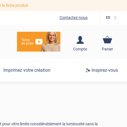
r la fiche produit.
Contactez-nous
ES
Tutos
de pose
S'inscrire / Se
Compte
Panier
connecter
Connexion
Imprimez votre création
Inspirez-vous
/
Inscription
t pour vitre limite considérablement la luminosité sans la