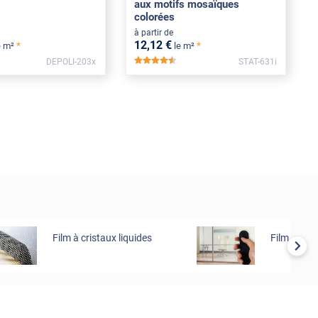
aux motifs mosaïques
colorées
à partir de
12
,12
€
*
*
e m²
le m²
DEPOLI-203x
STAT-631i
**
*****
Film à cristaux liquides
Film occul