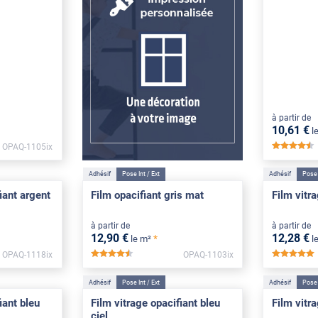
à partir de
10
,61
€
l
OPAQ-1105ix
*
Adhésif
Pose Int / Ext
Adhésif
Pose 
iant argent
Film opacifiant gris mat
Film vitra
à partir de
à partir de
12
,90
€
12
,28
€
*
le m²
l
OPAQ-1118ix
OPAQ-1103ix
*****
Adhésif
Pose Int / Ext
Adhésif
Pose 
iant bleu
Film vitrage opacifiant bleu
Film vitr
ciel