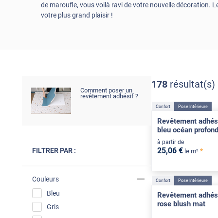
de maroufle, vous voilà ravi de votre nouvelle décoration. Le
votre plus grand plaisir !
178
résultat(s)
Comment poser un
revêtement adhésif ?
Confort
Pose Intérieure
Revêtement adhési
bleu océan profon
à partir de
25
,06
€
FILTRER PAR :
*
le m²
Couleurs
Confort
Pose Intérieure
Bleu
Revêtement adhési
rose blush mat
Gris