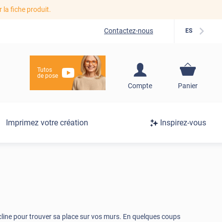
r la fiche produit.
Contactez-nous
ES
Tutos
de pose
S'inscrire / Se
Compte
Panier
connecter
Connexion
Imprimez votre création
Inspirez-vous
/
Inscription
écline pour trouver sa place sur vos murs. En quelques coups