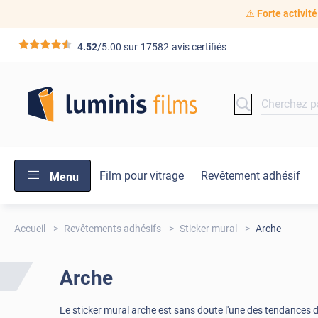
⚠️
Forte activité
*****
4.52
/5.00 sur
17582
avis certifiés
Film pour vitrage
Revêtement adhésif
Menu
Accueil
Revêtements adhésifs
Sticker mural
Arche
Arche
Le sticker mural arche est sans doute l'une des tendances d