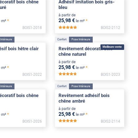
écoratif bois chêne
Adhésif imitation bois gris-
turé
bleu
à partir de
25
,98
€
*
*
e m²
le m²
BOIS1-2018
BOIS2-2112
****
*****
Intérieure
Confort
Pose Intérieure
Meilleure vente
sif bois hêtre clair
Revêtement décoratif bois
chêne naturel
à partir de
25
,98
€
*
*
e m²
le m²
BOIS1-2022
BOIS1-2023
*****
Intérieure
Confort
Pose Intérieure
écoratif bois chêne
Revêtement adhésif bois
chêne ambré
à partir de
25
,98
€
*
*
e m²
le m²
BOIS1-2026
BOIS2-2114
****
*****