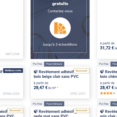
à partir de
31
,72
€
l
MAT-2348
Pvc Free
Pose Intérieure
Pvc Free
Pose
Meilleure vente
Nouveauté
f blanc
🍃 Revêtement adhésif effet
🍃 Revête
bois beige clair sans PVC
bois chê
à partir de
à partir de
28
,47
€
28
,47
€
*
le m²
l
SPMA-2300
SPB1-2021
**
Pvc Free
Pose Intérieure
Pvc Free
Pose
Nouveauté
Nouveauté
ésif
🍃 Revêtement adhésif gris
🍃 Revêt
sans PVC
perle mat sans PVC
gris clai