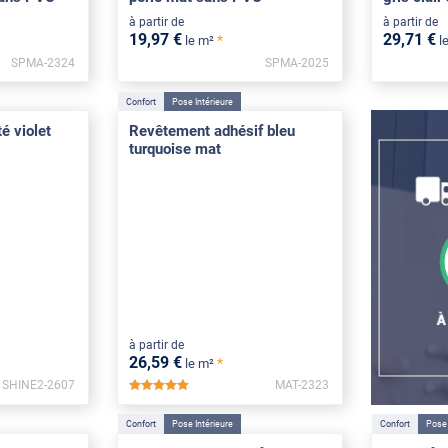
à partir de
à partir de
19
,97
€
29
,71
€
*
le m²
l
SPMA-2324
SPMA-2025
Confort
Pose Intérieure
té violet
Revêtement adhésif bleu
turquoise mat
à partir de
26
,59
€
*
le m²
SHINE2-2607
MAT-2323
*****
Confort
Pose Intérieure
Confort
Pose 