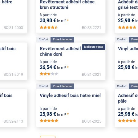
s hêtre
Revêtement adhésif chêne
Adhésif d
brun structuré
grisé tex
à partir de
à partir de
30
,98
€
25
,98
€
*
le m²
l
BOIS1-2003
BOIS3-2221
*****
*
Confort
Pose Intérieure
Confort
Pose 
Meilleure vente
tif bois
Revêtement adhésif bois
Vinyl adhé
chêne doré
à partir de
à partir de
26
,54
€
25
,98
€
*
le m²
l
BOIS1-2019
BOIS1-2021
*****
Confort
Pose Intérieure
Confort
Pose 
f bois
Vinyle adhésif bois hêtre miel
Adhésif d
pâle
à partir de
à partir de
25
,98
€
25
,98
€
*
le m²
l
BOIS2-2113
BOIS1-2025
*****
*