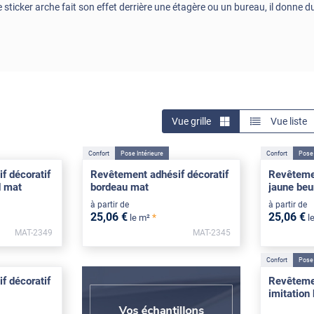
 sticker arche fait son effet derrière une étagère ou un bureau, il donne du 
Vue grille
Vue liste
Confort
Pose Intérieure
Confort
Pose 
f décoratif
Revêtement adhésif décoratif
Revêtemen
d mat
bordeau mat
jaune beu
à partir de
à partir de
25
,06
€
25
,06
€
*
le m²
l
MAT-2349
MAT-2345
Confort
Pose 
f décoratif
Revêtemen
imitation 