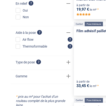
En relief
à partir de
19
,97
€
*
le m²
Oui
*****
Non
Confort
Pose Intérieure
Film adhésif paille
Aide à la pose
Air flow
Thermoformable
Type de pose
Gamme
à partir de
33
,45
€
*
le m²
*
prix au m² pour l’achat d’un
rouleau complet de la plus grande
Confort
Pose Intérieure
laize.