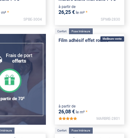
à partir de
26
,25
€
*
*
e m²
le m²
SPBE-3004
SPMB-2830
Confort
Pose Intérieure
Meilleure vente
Film adhésif effet rouille
à partir de
26
,08
€
*
le m²
MARBRE-2801
*****
Intérieure
Confort
Pose Intérieure