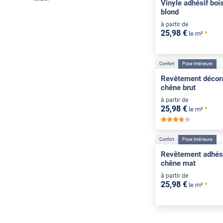
Vinyle adhésif boi
blond
à partir de
25
,98
€
*
le m²
Confort
Pose Intérieure
Revêtement décora
chêne brut
à partir de
25
,98
€
*
le m²
*****
Confort
Pose Intérieure
Revêtement adhési
chêne mat
à partir de
25
,98
€
*
le m²