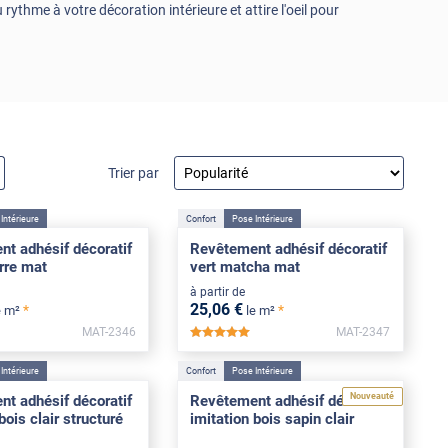
rythme à votre décoration intérieure et attire l'oeil pour
Trier par
Intérieure
Confort
Pose Intérieure
t adhésif décoratif
Revêtement adhésif décoratif
rre mat
vert matcha mat
à partir de
25
,06
€
*
*
e m²
le m²
MAT-2346
MAT-2347
*****
Intérieure
Confort
Pose Intérieure
Nouveauté
t adhésif décoratif
Revêtement adhésif décoratif
bois clair structuré
imitation bois sapin clair