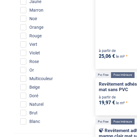
Jaune
Marron
Noir
Orange
Rouge
Vert
à partir de
Violet
25
,06
€
*
le m²
Rose
Or
Pvc Free
Pose Intérieure
Multicouleur
Revêtement adhési
Beige
mat sans PVC
Doré
à partir de
19
,97
€
*
le m²
Naturel
Brut
Blanc
Pvc Free
Pose Intérieure
🍃 Revêtement adh
marron clair mat 