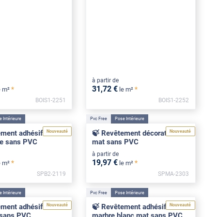
à partir de
31
,72
€
*
*
e m²
le m²
BOIS1-2251
BOIS1-2252
 Intérieure
Pvc Free
Pose Intérieure
Nouveauté
Nouveauté
ment adhésif effet
🍃 Revêtement décoratif noir
ne sans PVC
mat sans PVC
à partir de
19
,97
€
*
*
e m²
le m²
SPB2-2119
SPMA-2303
***
 Intérieure
Pvc Free
Pose Intérieure
Nouveauté
Nouveauté
ement adhésif béton
🍃 Revêtement adhésif
r sans PVC
marbre blanc mat sans PVC