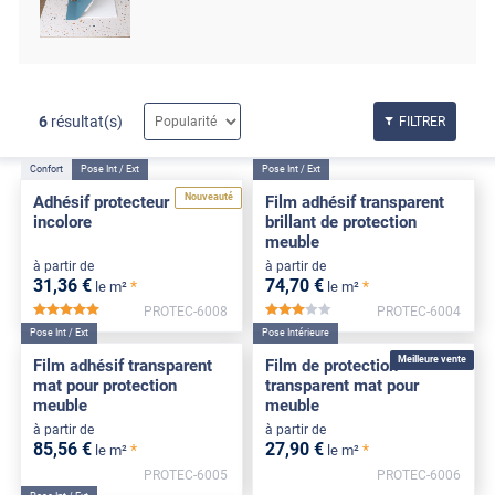
6
résultat(s)
FILTRER
Confort
Pose Int / Ext
Pose Int / Ext
Nouveauté
Adhésif protecteur
Film adhésif transparent
incolore
brillant de protection
meuble
à partir de
à partir de
31
,36
€
74
,70
€
*
*
le m²
le m²
PROTEC-6008
PROTEC-6004
*****
*****
Pose Int / Ext
Pose Intérieure
Meilleure vente
Film adhésif transparent
Film de protection
mat pour protection
transparent mat pour
meuble
meuble
à partir de
à partir de
85
,56
€
27
,90
€
*
*
le m²
le m²
PROTEC-6005
PROTEC-6006