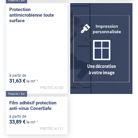
Pose Int / Ext
Protection
antimicrobienne toute
surface
à partir de
31
,63
€
*
le m²
PROTEC-6100
Pose Int / Ext
Film adhésif protection
anti-virus CoverSafe
à partir de
33
,89
€
*
le m²
PROTEC-6111