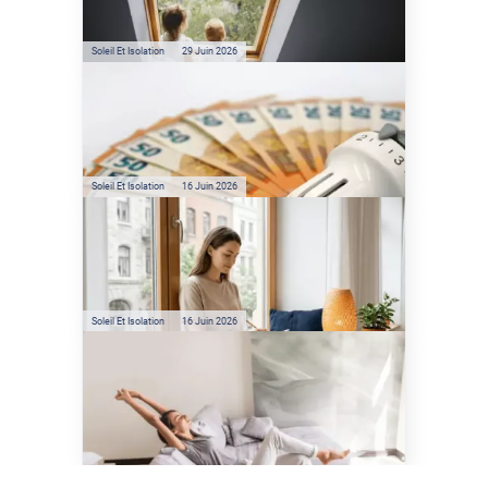
l'énergie solaire sans
climatisation ?
Soleil Et Isolation
29 Juin 2026
Film anti-chaleur : quelles
sont les économies d’énergie
réelles ?
Soleil Et Isolation
16 Juin 2026
Préservez votre logement de
la chaleur : les conseils de
Jamy de C'est Pas Sorcier
Soleil Et Isolation
16 Juin 2026
Comment protéger sa
maison de la chaleur sans
climatisation ?