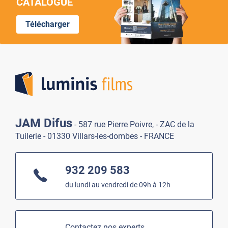
CATALOGUE
Télécharger
Lumi
JAM Difus
- 587 rue Pierre Poivre, - ZAC de la
Tuilerie - 01330 Villars-les-dombes - FRANCE
932 209 583
du lundi au vendredi de 09h à 12h
Contactez nos experts