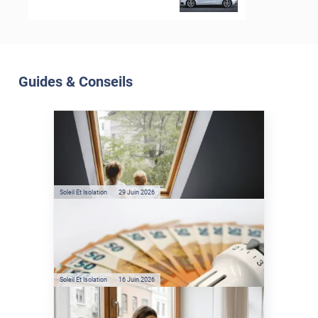
Guides & Conseils
Soleil Et Isolation
07 Juil. 2026
Véranda et Velux : Comment
bloquer jusqu'à 80% de
l'énergie solaire sans
climatisation ?
Soleil Et Isolation
29 Juin 2026
Film anti-chaleur : quelles
sont les économies d’énergie
réelles ?
Soleil Et Isolation
16 Juin 2026
Préservez votre logement de