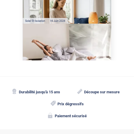
la chaleur : les conseils de
Jamy de C'est Pas Sorcier
Soleil Et Isolation
16 Juin 2026
Comment protéger sa
maison de la chaleur sans
climatisation ?
Durabilité jusqu'à 15 ans
Découpe sur mesure
Prix dégressifs
Paiement sécurisé