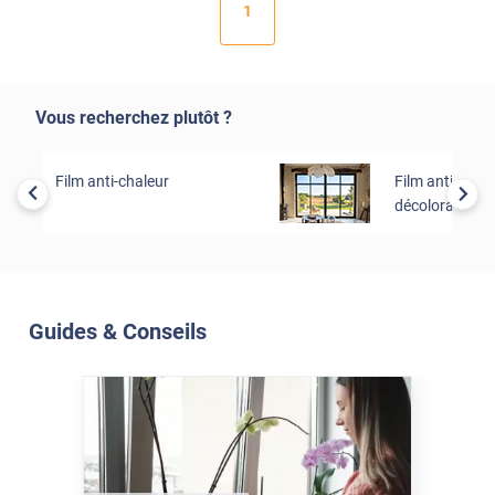
1
Vous recherchez plutôt ?
Film anti-chaleur
Film anti-uv et 
décoloration
Guides & Conseils
Soleil Et Isolation
10 Août 2026
Comment protéger votre
intérieur sans priver vos
plantes de lumière ?