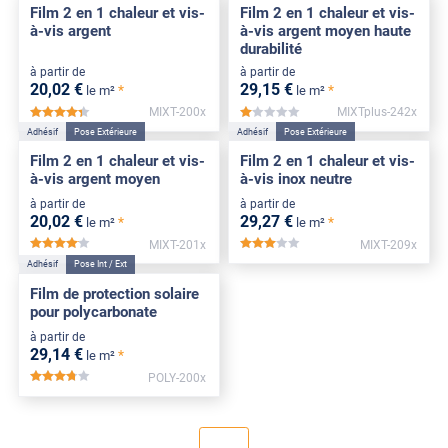
Film 2 en 1 chaleur et vis-
Film 2 en 1 chaleur et vis-
à-vis argent
à-vis argent moyen haute
durabilité
à partir de
à partir de
20
,02
€
29
,15
€
*
*
le m²
le m²
MIXT-200x
MIXTplus-242x
*****
*****
Adhésif
Pose Extérieure
Adhésif
Pose Extérieure
Film 2 en 1 chaleur et vis-
Film 2 en 1 chaleur et vis-
à-vis argent moyen
à-vis inox neutre
à partir de
à partir de
20
,02
€
29
,27
€
*
*
le m²
le m²
MIXT-201x
MIXT-209x
*****
*****
Adhésif
Pose Int / Ext
Film de protection solaire
pour polycarbonate
à partir de
29
,14
€
*
le m²
POLY-200x
*****