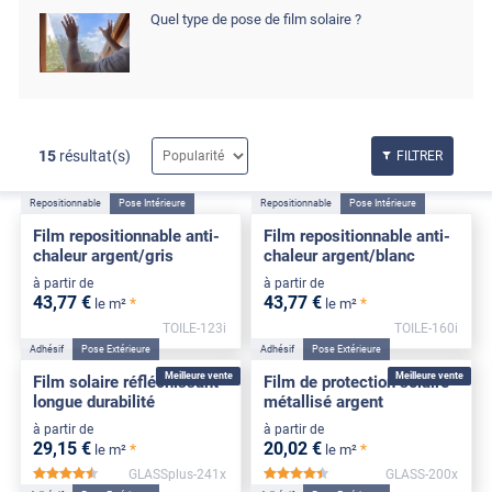
Quel type de pose de film solaire ?
15
résultat(s)
FILTRER
Repositionnable
Pose Intérieure
Repositionnable
Pose Intérieure
Film repositionnable anti-
Film repositionnable anti-
chaleur argent/gris
chaleur argent/blanc
à partir de
à partir de
43
,77
€
43
,77
€
*
*
le m²
le m²
TOILE-123i
TOILE-160i
Adhésif
Pose Extérieure
Adhésif
Pose Extérieure
Meilleure vente
Meilleure vente
Film solaire réfléchissant
Film de protection solaire
longue durabilité
métallisé argent
à partir de
à partir de
29
,15
€
20
,02
€
*
*
le m²
le m²
GLASSplus-241x
GLASS-200x
*****
*****