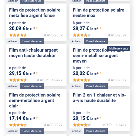
Adhésif
Pose Extérieure
Adhésif
Pose Extérieure
Film de protection solaire
Film de protection solaire
métallisé argent foncé
neutre inox
à partir de
à partir de
28
,09
€
29
,27
€
*
*
le m²
le m²
GLASS-203x
GLASS-209x
*****
*****
Adhésif
Pose Extérieure
Adhésif
Pose Extérieure
Meilleure vente
Film anti-chaleur argent
Film de protection solaire
moyen haute durabilité
semi-métallisé argent
moyen
à partir de
à partir de
29
,15
€
20
,02
€
*
*
le m²
le m²
GLASSplus-242x
GLASS-201x
*****
*****
Adhésif
Pose Extérieure
Adhésif
Pose Extérieure
Film de protection solaire
Film 2 en 1 chaleur et vis-
semi-métallisé argent
à-vis haute durabilité
clair
à partir de
à partir de
17
,14
€
29
,15
€
*
*
le m²
le m²
GLASS-202x
MIXTplus-241x
*****
*****
Adhésif
Pose Extérieure
Adhésif
Pose Extérieure