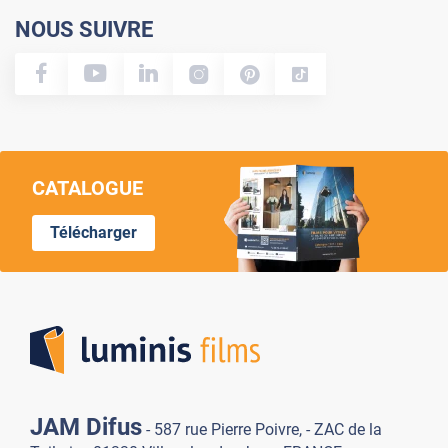
NOUS SUIVRE
CATALOGUE
Télécharger
Lumi
JAM Difus
- 587 rue Pierre Poivre, - ZAC de la