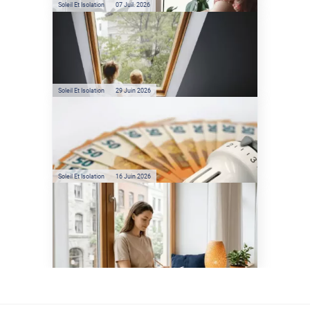
Soleil Et Isolation
07 Juil. 2026
Véranda et Velux : Comment
bloquer jusqu'à 80% de
l'énergie solaire sans
climatisation ?
Soleil Et Isolation
29 Juin 2026
Film anti-chaleur : quelles
sont les économies d’énergie
réelles ?
Soleil Et Isolation
16 Juin 2026
Préservez votre logement de
la chaleur : les conseils de
Jamy de C'est Pas Sorcier