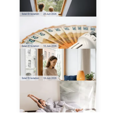
l'énergie solaire sans
climatisation ?
Soleil Et Isolation
29 Juin 2026
Film anti-chaleur : quelles
sont les économies d’énergie
réelles ?
Soleil Et Isolation
16 Juin 2026
Préservez votre logement de
la chaleur : les conseils de
Jamy de C'est Pas Sorcier
Soleil Et Isolation
16 Juin 2026
Comment protéger sa
maison de la chaleur sans
climatisation ?