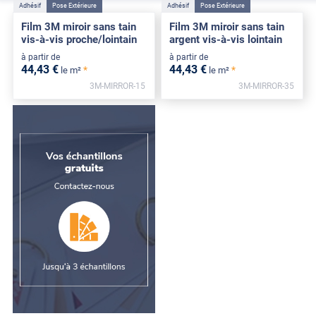
Adhésif
Pose Extérieure
Adhésif
Pose Extérieure
Film 3M miroir sans tain
Film 3M miroir sans tain
vis-à-vis proche/lointain
argent vis-à-vis lointain
à partir de
à partir de
44
,43
€
44
,43
€
*
*
le m²
le m²
3M-MIRROR-15
3M-MIRROR-35