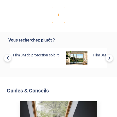
1
Vous recherchez plutôt ?
Film 3M de protection solaire
Film 3M de séc
Guides & Conseils
Soleil Et Isolation
07 Juil. 2026
Véranda et Velux : Comment
bloquer jusqu'à 80% de