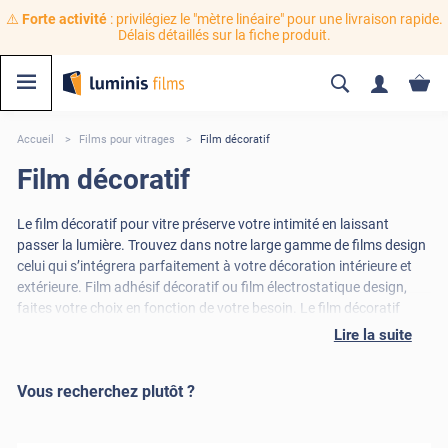
⚠️
Forte activité
: privilégiez le "mètre linéaire" pour une livraison rapide.
Délais détaillés sur la fiche produit.
Accueil
Films pour vitrages
Film décoratif
Film décoratif
Le film décoratif pour vitre préserve votre intimité en laissant
passer la lumière. Trouvez dans notre large gamme de films design
celui qui s’intégrera parfaitement à votre décoration intérieure et
extérieure. Film adhésif décoratif ou film électrostatique design,
faites votre choix en fonction de votre besoin. Le film décoratif
pour vitrage permet de prolonger votre décoration intérieur jusque
Lire la suite
sur vos fenêtres. Facile à poser et à entretenir, c'est la solution
idéale. Habillez vos fenêtres d'un film décoratif qui vous ressemble !
Vous recherchez plutôt ?