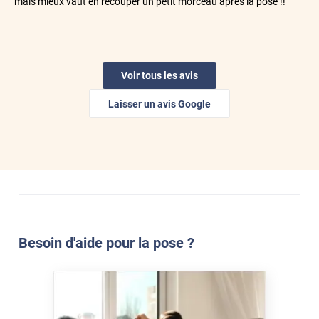
mais mieux vaut en recouper un petit morceau après la pose !!
*****
Il y a 2 jours
filtre bien les rayons du soleil
Voir tous les avis
*****
Il y a 2 jours
L'efficacité du produit ,,!
Laisser un avis Google
*****
Il y a 2 jours
Parfait
*****
Il y a 2 jours
Protection très innovante des fenêtres atypiques sans volet
contre le soleil et la chaleur ! Merci.
Besoin d'aide pour la pose ?
*****
Il y a 3 jours
Top produit et tjs de bonne qualité. Service au top
*****
Il y a 3 jours