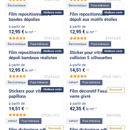
*****
*****
Électrostatique
Électrostatique
Pose Intérieure
Meilleure vente
Meilleure vente
Film repositionnable à
Film repositionnable
bandes dépolies
dépoli aux motifs étoiles
à partir de
à partir de
12
,95
€
12
,95
€
*
*
le m²
le m²
STAT-623i
STAT-635i
*****
*****
Électrostatique
Pose Intérieure
Électrostatique
Pose Intérieure
Meilleure vente
Meilleure vente
Film repositionnable
Sticker pour vitre anti-
dépoli bambous réalistes
collision 5 silhouettes
à partir de
à partir de
12
,95
€
14
,51
€
*
**
le m²
STAT-642i
STICK-1301i
*****
*****
Électrostatique
Pose Intérieure
Adhésif
Pose Intérieure
Meilleure vente
Nouveauté
Stickers pour vitre motif
Film décoratif Fasara 3M
papillons
verre givré
à partir de
à partir de
14
,51
€
42
,35
€
**
*
le m²
STICK-1312
3M-VEGA
*****
Adhésif
Pose Intérieure
Adhésif
Pose Intérieure
Nouveauté
Nouveauté
Film dichroïque adhésif
Film dichroïque adhésif