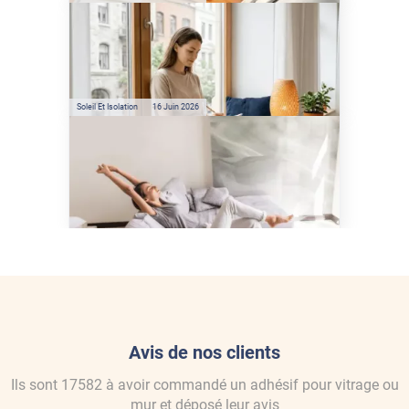
Préservez votre logement de
la chaleur : les conseils de
Jamy de C'est Pas Sorcier
Soleil Et Isolation
16 Juin 2026
Comment protéger sa
maison de la chaleur sans
climatisation ?
Avis de nos clients
Ils sont
17582
à avoir commandé
un adhésif pour vitrage ou
mur
et déposé leur avis