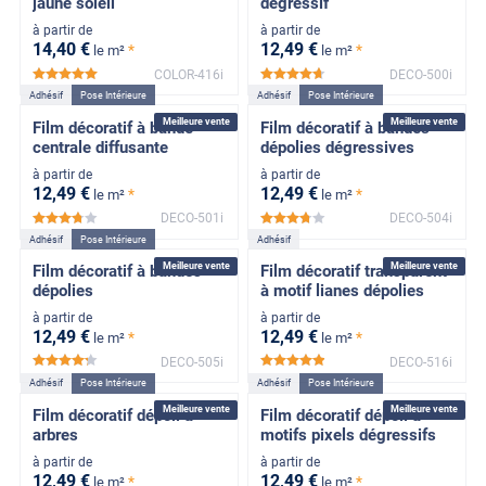
jaune soleil
dégressif
à partir de
à partir de
14
,40
€
12
,49
€
*
*
le m²
le m²
COLOR-416i
DECO-500i
*****
*****
Adhésif
Pose Intérieure
Adhésif
Pose Intérieure
Meilleure vente
Meilleure vente
Film décoratif à bande
Film décoratif à bandes
centrale diffusante
dépolies dégressives
à partir de
à partir de
12
,49
€
12
,49
€
*
*
le m²
le m²
DECO-501i
DECO-504i
*****
*****
Adhésif
Pose Intérieure
Adhésif
Meilleure vente
Meilleure vente
Film décoratif à bandes
Film décoratif transparent
dépolies
à motif lianes dépolies
à partir de
à partir de
12
,49
€
12
,49
€
*
*
le m²
le m²
DECO-505i
DECO-516i
*****
*****
Adhésif
Pose Intérieure
Adhésif
Pose Intérieure
Meilleure vente
Meilleure vente
Film décoratif dépoli à
Film décoratif dépoli à
arbres
motifs pixels dégressifs
à partir de
à partir de
12
,49
€
12
,49
€
*
*
le m²
le m²