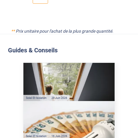
**
Prix unitaire pour l'achat de la plus grande quantité.
Guides & Conseils
Soleil Et Isolation
07 Juil. 2026
Véranda et Velux : Comment
bloquer jusqu'à 80% de
l'énergie solaire sans
climatisation ?
Soleil Et Isolation
29 Juin 2026
Film anti-chaleur : quelles
sont les économies d’énergie
réelles ?
Soleil Et Isolation
16 Juin 2026