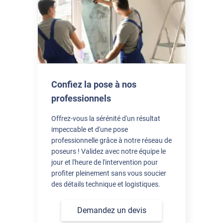
très bien emballé et rapide. j'aurai besoin de conseils pour
découper le film (tutoriel)
*****
Il y a 3 jours
La possiblité de commande à la découpe, les conseils de pose,
les réponses déjà apportées selon les défauts après la après la
pose, bref, vous avez pensé à tout , bravo !!! Nous avons un
cellier avec une fenêtre sans volet, plein soleil l'après midi, et
Confiez la pose à nos
avec le film c'est incroyable la différence de température et de
professionnels
ressenti ! Merci
Offrez-vous la sérénité d'un résultat
impeccable et d'une pose
professionnelle grâce à notre réseau de
poseurs ! Validez avec notre équipe le
jour et l'heure de l'intervention pour
profiter pleinement sans vous soucier
des détails technique et logistiques.
Demandez un devis