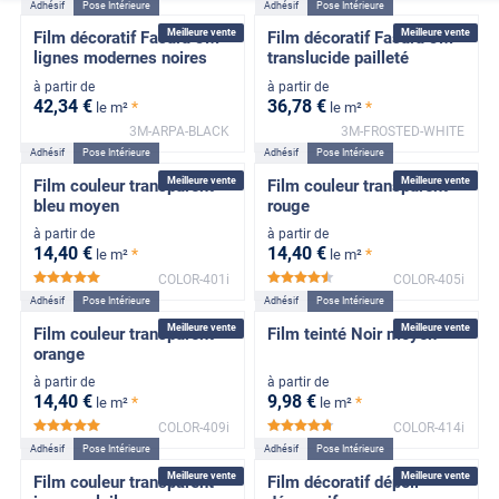
Adhésif
Pose Intérieure
Adhésif
Pose Intérieure
Meilleure vente
Meilleure vente
Film décoratif Fasara 3M
Film décoratif Fasara 3M
lignes modernes noires
translucide pailleté
à partir de
à partir de
42
,34
€
36
,78
€
*
*
le m²
le m²
3M-ARPA-BLACK
3M-FROSTED-WHITE
Adhésif
Pose Intérieure
Adhésif
Pose Intérieure
Meilleure vente
Meilleure vente
Film couleur transparent
Film couleur transparent
bleu moyen
rouge
à partir de
à partir de
14
,40
€
14
,40
€
*
*
le m²
le m²
COLOR-401i
COLOR-405i
*****
*****
Adhésif
Pose Intérieure
Adhésif
Pose Intérieure
Meilleure vente
Meilleure vente
Film couleur transparent
Film teinté Noir moyen
orange
à partir de
à partir de
14
,40
€
9
,98
€
*
*
le m²
le m²
COLOR-409i
COLOR-414i
*****
*****
Adhésif
Pose Intérieure
Adhésif
Pose Intérieure
Meilleure vente
Meilleure vente
Film couleur transparent
Film décoratif dépoli