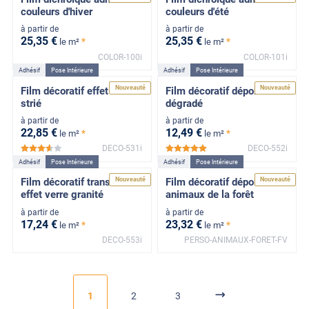
couleurs d'hiver
couleurs d'été
à partir de
à partir de
25
,35
€
25
,35
€
*
*
le m²
le m²
COLOR-100i
COLOR-101i
Adhésif
Pose Intérieure
Adhésif
Pose Intérieure
Nouveauté
Nouveauté
Film décoratif effet verre
Film décoratif dépoli
strié
dégradé
à partir de
à partir de
22
,85
€
12
,49
€
*
*
le m²
le m²
DECO-531i
DECO-552i
*****
*****
Adhésif
Pose Intérieure
Adhésif
Pose Intérieure
Nouveauté
Nouveauté
Film décoratif translucide
Film décoratif dépoli motif
effet verre granité
animaux de la forêt
à partir de
à partir de
17
,24
€
23
,32
€
*
*
le m²
le m²
DECO-553i
PERSO-ANIMAUX-FORET-FV
1
2
3