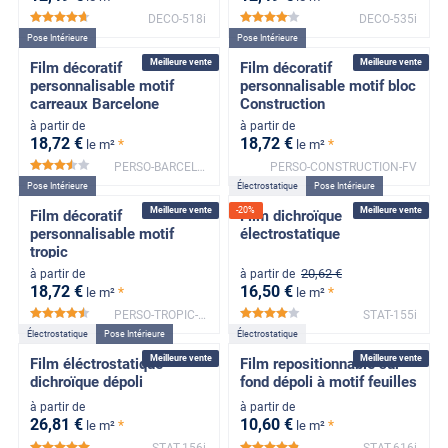
DECO-518i
DECO-535i
*****
*****
Pose Intérieure
Pose Intérieure
Meilleure vente
Meilleure vente
Film décoratif
Film décoratif
personnalisable motif
personnalisable motif bloc
carreaux Barcelone
Construction
à partir de
à partir de
18
,72
€
18
,72
€
*
*
le m²
le m²
PERSO-BARCELONE-FV
PERSO-CONSTRUCTION-FV
*****
Pose Intérieure
Électrostatique
Pose Intérieure
Meilleure vente
-
20
%
Meilleure vente
Film décoratif
Film dichroïque
personnalisable motif
électrostatique
tropic
20
,62
€
à partir de
à partir de
18
,72
€
16
,50
€
*
*
le m²
le m²
PERSO-TROPIC-FV
STAT-155i
*****
*****
Électrostatique
Pose Intérieure
Électrostatique
Meilleure vente
Meilleure vente
Film éléctrostatique
Film repositionnable sur
dichroïque dépoli
fond dépoli à motif feuilles
à partir de
à partir de
26
,81
€
10
,60
€
*
*
le m²
le m²
STAT-156i
STAT-616i