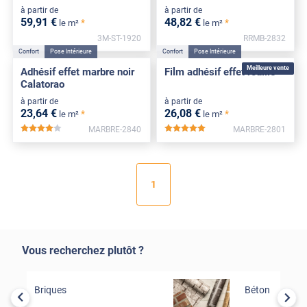
à partir de
à partir de
59
,91
€
48
,82
€
*
*
le m²
le m²
3M-ST-1920
RRMB-2832
Confort
Pose Intérieure
Confort
Pose Intérieure
Meilleure vente
Adhésif effet marbre noir
Film adhésif effet rouille
Calatorao
à partir de
à partir de
23
,64
€
26
,08
€
*
*
le m²
le m²
MARBRE-2840
MARBRE-2801
*****
*****
1
Vous recherchez plutôt ?
Briques
Béton