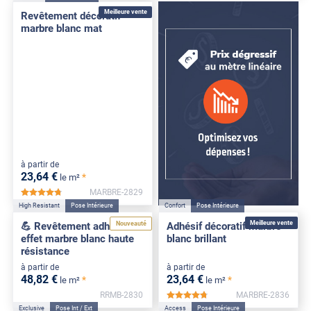
Meilleure vente
Revêtement décoratif
marbre blanc mat
à partir de
23
,64
€
*
le m²
MARBRE-2829
*****
High Resistant
Pose Intérieure
Confort
Pose Intérieure
Meilleure vente
Nouveauté
💪 Revêtement adhésif
Adhésif décoratif marbre
effet marbre blanc haute
blanc brillant
résistance
à partir de
à partir de
48
,82
€
23
,64
€
*
*
le m²
le m²
RRMB-2830
MARBRE-2836
*****
Exclusive
Pose Int / Ext
Access
Pose Intérieure