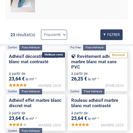
23
résultat(s)
FILTRER
Confort
Pose Intérieure
Pvc Free
Pose Intérieure
Meilleure vente
Nouveauté
Adhésif décoratif marbre
🍃 Revêtement adhésif
blanc mat contrasté
marbre blanc mat sans
PVC
à partir de
à partir de
23
,64
€
26
,25
€
*
*
le m²
le m²
MARBRE-2838
SPMB-2830
*****
Confort
Pose Intérieure
Confort
Pose Intérieure
Adhésif effet marbre blanc
Rouleau adhésif marbre
discret mat
blanc mat contrasté
à partir de
à partir de
23
,64
€
23
,64
€
*
*
le m²
le m²
MARBRE-2830
MARBRE-2835
*****
*****
Confort
Pose Intérieure