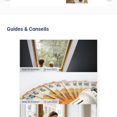
Guides & Conseils
Soleil Et Isolation
07 Juil. 2026
Véranda et Velux : Comment
bloquer jusqu'à 80% de
l'énergie solaire sans
climatisation ?
Soleil Et Isolation
29 Juin 2026
Film anti-chaleur : quelles
sont les économies d’énergie
réelles ?
Soleil Et Isolation
16 Juin 2026
Préservez votre logement de