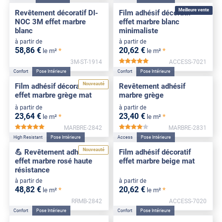
Meilleure vente
Revêtement décoratif DI-
Film adhésif décoratif
NOC 3M effet marbre
effet marbre blanc
blanc
minimaliste
à partir de
à partir de
58
,86
€
20
,62
€
*
*
le m²
le m²
3M-ST-1914
ACCESS-7021
*****
Confort
Pose Intérieure
Confort
Pose Intérieure
Nouveauté
Film adhésif décoratif
Revêtement adhésif
effet marbre grège mat
marbre grège
à partir de
à partir de
23
,64
€
23
,40
€
*
*
le m²
le m²
MARBRE-2842
MARBRE-2831
*****
*****
High Resistant
Pose Intérieure
Access
Pose Intérieure
Nouveauté
💪 Revêtement adhésif
Film adhésif décoratif
effet marbre rosé haute
effet marbre beige mat
résistance
à partir de
à partir de
48
,82
€
20
,62
€
*
*
le m²
le m²
RRMB-2842
ACCESS-7020
Confort
Pose Intérieure
Confort
Pose Intérieure