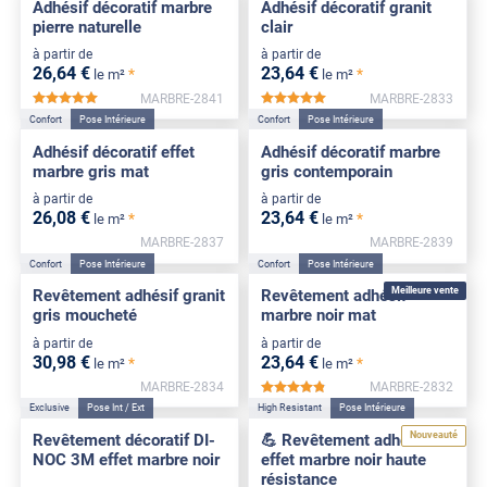
Adhésif décoratif marbre
Adhésif décoratif granit
pierre naturelle
clair
à partir de
à partir de
26
,64
€
23
,64
€
*
*
le m²
le m²
MARBRE-2841
MARBRE-2833
*****
*****
Confort
Pose Intérieure
Confort
Pose Intérieure
Adhésif décoratif effet
Adhésif décoratif marbre
marbre gris mat
gris contemporain
à partir de
à partir de
26
,08
€
23
,64
€
*
*
le m²
le m²
MARBRE-2837
MARBRE-2839
Confort
Pose Intérieure
Confort
Pose Intérieure
Meilleure vente
Revêtement adhésif granit
Revêtement adhésif
gris moucheté
marbre noir mat
à partir de
à partir de
30
,98
€
23
,64
€
*
*
le m²
le m²
MARBRE-2834
MARBRE-2832
*****
Exclusive
Pose Int / Ext
High Resistant
Pose Intérieure
Nouveauté
Revêtement décoratif DI-
💪 Revêtement adhésif
NOC 3M effet marbre noir
effet marbre noir haute
résistance