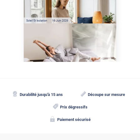
la chaleur : les conseils de
Jamy de C'est Pas Sorcier
Soleil Et Isolation
16 Juin 2026
Comment protéger sa
maison de la chaleur sans
climatisation ?
Durabilité jusqu'à 15 ans
Découpe sur mesure
Prix dégressifs
Paiement sécurisé