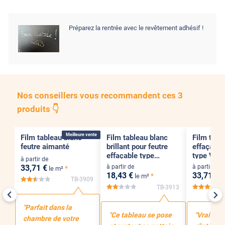
Préparez la rentrée avec le revêtement adhésif !
Nos conseillers vous recommandent ces 3
produits 👇
Pose Intérieure
Pose Intérieure
Pose Intérieure
Meilleure vente
Film tableau blanc
Film tableau blanc
Film tabl
feutre aimanté
brillant pour feutre
effaçable
effaçable type
type Vell
à partir de
Velleda
mat
33
,71
€
à partir de
à partir de
*
le m²
18
,43
€
33
,71
€
*
le m²
l
TB-3909
*****
TB-3913
*****
"Parfait dans la
"Ce tableau se pose
"Vraiment
chambre de votre