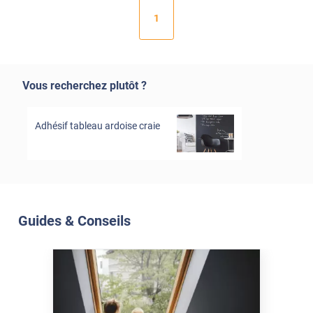
1
Vous recherchez plutôt ?
Adhésif tableau ardoise craie
Guides & Conseils
Soleil Et Isolation
07 Juil. 2026
Véranda et Velux : Comment
bloquer jusqu'à 80% de
l'énergie solaire sans