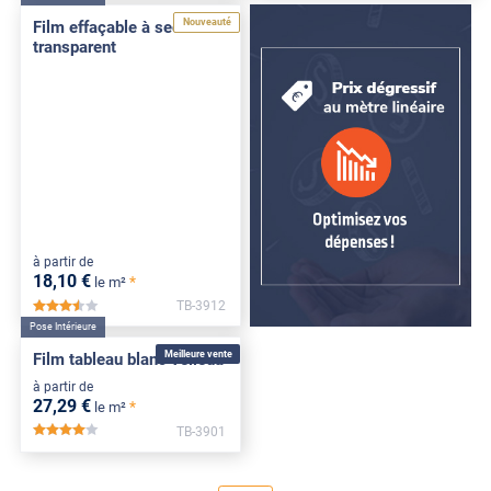
Nouveauté
Film effaçable à sec
transparent
à partir de
18
,10
€
*
le m²
TB-3912
*****
Pose Intérieure
Meilleure vente
Film tableau blanc velleda
à partir de
27
,29
€
*
le m²
TB-3901
*****