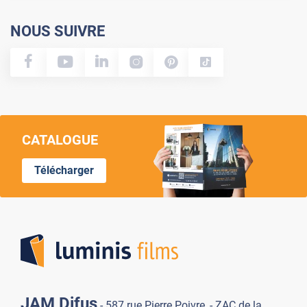
NOUS SUIVRE
CATALOGUE
Télécharger
Lumi
JAM Difus
- 587 rue Pierre Poivre, - ZAC de la