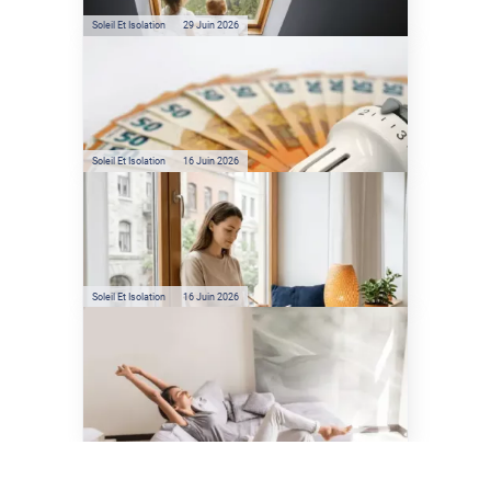
climatisation ?
Soleil Et Isolation
29 Juin 2026
Film anti-chaleur : quelles
sont les économies d’énergie
réelles ?
Soleil Et Isolation
16 Juin 2026
Préservez votre logement de
la chaleur : les conseils de
Jamy de C'est Pas Sorcier
Soleil Et Isolation
16 Juin 2026
Comment protéger sa
maison de la chaleur sans
climatisation ?