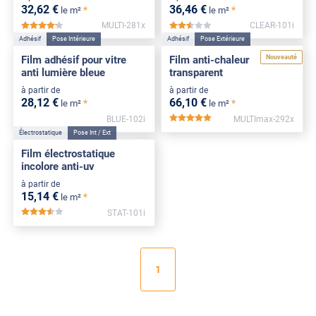
32
,62
€
36
,46
€
*
*
le m²
le m²
MULTI-281x
CLEAR-101i
*****
*****
Adhésif
Pose Intérieure
Adhésif
Pose Extérieure
Nouveauté
Film adhésif pour vitre
Film anti-chaleur
anti lumière bleue
transparent
à partir de
à partir de
28
,12
€
66
,10
€
*
*
le m²
le m²
BLUE-102i
MULTImax-292x
*****
Électrostatique
Pose Int / Ext
Film électrostatique
incolore anti-uv
à partir de
15
,14
€
*
le m²
STAT-101i
*****
1