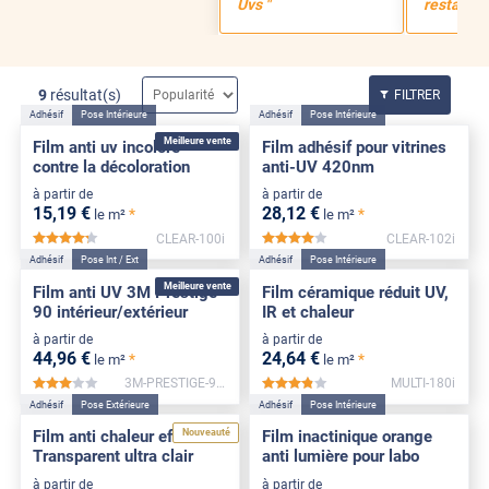
Uvs "
restant t
9
résultat(s)
FILTRER
Adhésif
Pose Intérieure
Adhésif
Pose Intérieure
Meilleure vente
Film anti uv incolore
Film adhésif pour vitrines
contre la décoloration
anti-UV 420nm
à partir de
à partir de
15
,19
€
28
,12
€
*
*
le m²
le m²
CLEAR-100i
CLEAR-102i
*****
*****
Adhésif
Pose Int / Ext
Adhésif
Pose Intérieure
Meilleure vente
Film anti UV 3M Prestige
Film céramique réduit UV,
90 intérieur/extérieur
IR et chaleur
à partir de
à partir de
44
,96
€
24
,64
€
*
*
le m²
le m²
3M-PRESTIGE-90x
MULTI-180i
*****
*****
Adhésif
Pose Extérieure
Adhésif
Pose Intérieure
Nouveauté
Film anti chaleur effet
Film inactinique orange
Transparent ultra clair
anti lumière pour labo
à partir de
à partir de