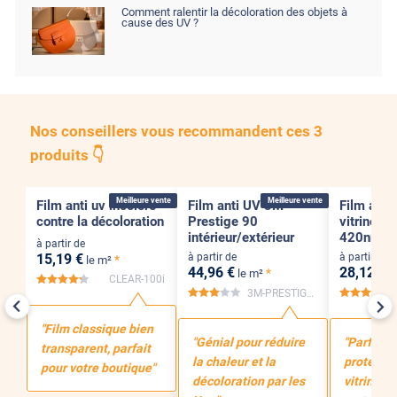
Comment ralentir la décoloration des objets à
cause des UV ?
Nos conseillers vous recommandent ces 3
produits 👇
Adhésif
Pose Intérieure
Adhésif
Pose Int / Ext
Adhésif
Pose 
Meilleure vente
Meilleure vente
Film anti uv incolore
Film anti UV 3M
Film adhé
contre la décoloration
Prestige 90
vitrines 
intérieur/extérieur
420nm
à partir de
15
,19
€
à partir de
à partir de
*
le m²
44
,96
€
28
,12
€
*
le m²
l
CLEAR-100i
*****
3M-PRESTIGE-90x
*****
**
"Film classique bien
"Génial pour réduire
"Parfait p
transparent, parfait
la chaleur et la
protectio
pour votre boutique"
décoloration par les
vitrine to