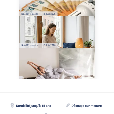
réelles ?
Soleil Et Isolation
16 Juin 2026
Préservez votre logement de
la chaleur : les conseils de
Jamy de C'est Pas Sorcier
Soleil Et Isolation
16 Juin 2026
Comment protéger sa
maison de la chaleur sans
climatisation ?
Durabilité jusqu'à 15 ans
Découpe sur mesure