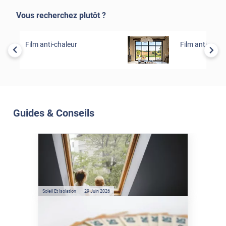
Vous recherchez plutôt ?
Film anti-chaleur
Film anti-éblo
Guides & Conseils
Soleil Et Isolation
07 Juil. 2026
Véranda et Velux : Comment
bloquer jusqu'à 80% de
l'énergie solaire sans
climatisation ?
Soleil Et Isolation
29 Juin 2026
Film anti-chaleur : quelles
sont les économies d’énergie