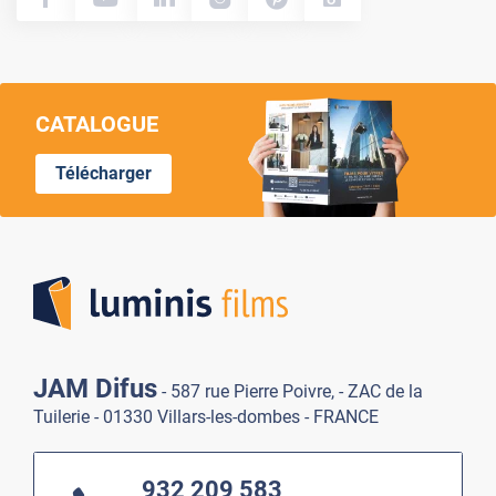
CATALOGUE
Télécharger
Lumi
JAM Difus
- 587 rue Pierre Poivre, - ZAC de la
Tuilerie - 01330 Villars-les-dombes - FRANCE
932 209 583