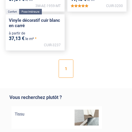
3M-AE-1959-MT
CUIR-3200
*****
Confort
Pose Intérieure
Vinyle décoratif cuir blanc
en carré
à partir de
37
,13
€
*
le m²
CUIR-3237
1
Vous recherchez plutôt ?
Tissu