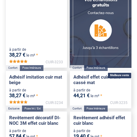
à partir de
38
,27
€
*
le m²
CUIR-3233
*****
Confort
Pose Intérieure
Confort
Pose Intérieure
Meilleure vente
Adhésif imitation cuir mat
Adhésif effet cuir blanc
beige
cassé mat
à partir de
à partir de
38
,27
€
44
,21
€
*
*
le m²
le m²
CUIR-3234
CUIR-3235
*****
Exclusive
Pose Int / Ext
Confort
Pose Intérieure
Revêtement décoratif DI-
Revêtement adhésif effet
NOC 3M effet cuir blanc
cuir blanc
à partir de
à partir de
57
,84
€
19
,40
€
*
*
le m²
le m²