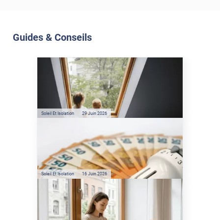
Guides & Conseils
Soleil Et Isolation
07 Juil. 2026
Véranda et Velux : Comment
bloquer jusqu'à 80% de
l'énergie solaire sans
climatisation ?
Soleil Et Isolation
29 Juin 2026
Film anti-chaleur : quelles
sont les économies d’énergie
réelles ?
Soleil Et Isolation
16 Juin 2026
Préservez votre logement de
la chaleur : les conseils de
Jamy de C'est Pas Sorcier