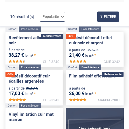
10
résultat(s)
FILTRER
Confort
Pose Intérieure
Confort
Pose Intérieure
Meilleure vente
-
40
%
Revêtement adhésif cuir
Adhésif décoratif effet
noir
cuir noir et argent
35
,67
€
à partir de
à partir de
38
,27
€
21
,40
€
*
*
le m²
le m²
CUIR-3240
CUIR-3242
*****
*****
Confort
Pose Intérieure
Confort
Pose Intérieure
-
50
%
Meilleure vente
Adhésif décoratif cuir
Film adhésif effet rouille
écailles argentées
35
,67
€
à partir de
à partir de
17
,83
€
26
,08
€
*
*
le m²
le m²
CUIR-3243
MARBRE-2801
*****
*****
Confort
Pose Intérieure
Vinyl imitation cuir mat
marron