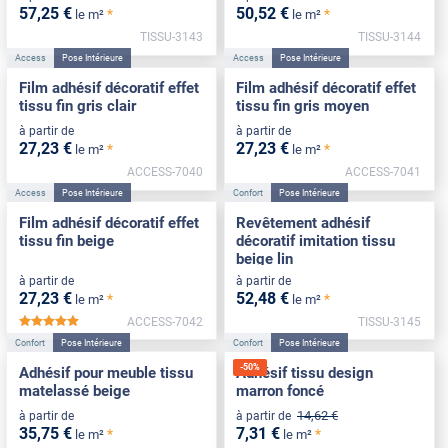
57
,25
€
50
,52
€
*
*
le m²
le m²
TISSU-3143
TISSU-3144
Access
Pose Intérieure
Access
Pose Intérieure
Film adhésif décoratif effet
Film adhésif décoratif effet
tissu fin gris clair
tissu fin gris moyen
à partir de
à partir de
27
,23
€
27
,23
€
*
*
le m²
le m²
ACCESS-7040
ACCESS-7041
Access
Pose Intérieure
Confort
Pose Intérieure
Film adhésif décoratif effet
Revêtement adhésif
tissu fin beige
décoratif imitation tissu
beige lin
à partir de
à partir de
27
,23
€
52
,48
€
*
*
le m²
le m²
ACCESS-7042
TISSU-3145
*****
Confort
Pose Intérieure
Confort
Pose Intérieure
-
50
%
Adhésif pour meuble tissu
Adhésif tissu design
matelassé beige
marron foncé
14
,62
€
à partir de
à partir de
35
,75
€
7
,31
€
*
*
le m²
le m²