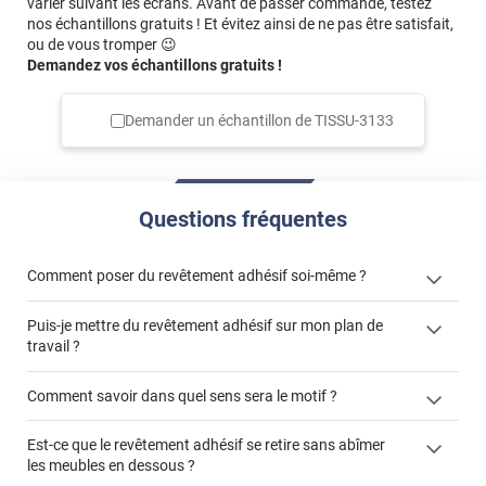
varier suivant les écrans. Avant de passer commande, testez
nos échantillons gratuits ! Et évitez ainsi de ne pas être satisfait,
ou de vous tromper 😉
Demandez vos échantillons gratuits !
Demander un échantillon de
TISSU-3133
Questions fréquentes
Comment poser du revêtement adhésif soi-même ?
Puis-je mettre du revêtement adhésif sur mon plan de
« Comment poser un revêtement adhésif ? »
travail ?
Comment savoir dans quel sens sera le motif ?
Est-ce que le revêtement adhésif se retire sans abîmer
"Peut-on installer du
les meubles en dessous ?
revêtement adhésif sur un plan de travail de cuisine ?"