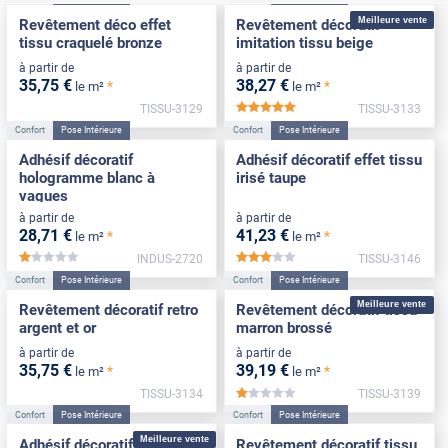
Meilleure vente
Revêtement déco effet
Revêtement décoratif
tissu craquelé bronze
imitation tissu beige
à partir de
à partir de
35
,75
€
38
,27
€
*
*
le m²
le m²
TISSU-3129
TISSU-3133
*****
Confort
Pose Intérieure
Confort
Pose Intérieure
Adhésif décoratif
Adhésif décoratif effet tissu
hologramme blanc à
irisé taupe
vagues
à partir de
à partir de
28
,71
€
41
,23
€
*
*
le m²
le m²
INDUS-2720
TISSU-3146
*****
*****
Confort
Pose Intérieure
Confort
Pose Intérieure
Meilleure vente
Revêtement décoratif retro
Revêtement décoratif tissu
argent et or
marron brossé
à partir de
à partir de
35
,75
€
39
,19
€
*
*
le m²
le m²
TISSU-3134
TISSU-3139
*****
Confort
Pose Intérieure
Confort
Pose Intérieure
Meilleure vente
Adhésif décoratif imitation
Revêtement décoratif tissu