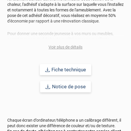
chaleur, l'adhésif s'adapte à la surface sur laquelle vous l'installez
et notamment à toutes les formes de l'ameublement. Avec la
pose de cet adhésif décoratif, vous réalisez en moyenne 50%
d'économie par rapport à une rénovation classique.
Pour donner une seconde jeunesse à vos murs ou meubles,
comptez sur ce vinyl de haute qualité avec une excellente
résistance à l’eau, à la saleté, à l’abrasion, aux UV et à l’usure.
Voir plus de détails
Grâce à son épaisseur, cet adhésif masque également les petites
imperfections. Classé A+ au test C.O.V et C-s2,d0 au feu, ce
revêtement peut être installé dans un lieu ouvert public.
Fiche technique
Durabilité
: 10 ans en pose intérieur (anti craquèlement,
écaillage, délamination et jaunissement)
Notice de pose
Afin de vous rendre compte de la qualité et de son rendu
véritable, nous vous conseillons de faire une demande
d'échantillons gratuite.
Référence produit :
TISSU3133
.
Chaque écran d’ordinateur/téléphone a un calibrage différent, il
peut donc exister une différence de couleur et/ou de texture.