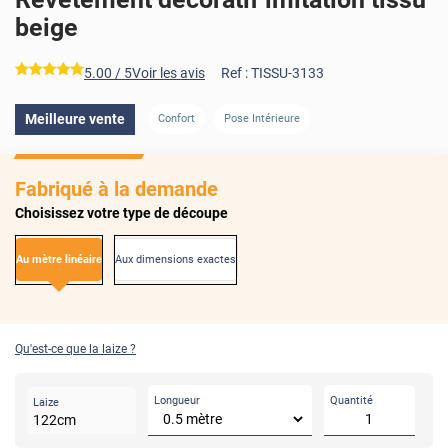
beige
*****
5.00
/ 5
Voir les avis
Ref :
TISSU-3133
Meilleure vente
Confort
Pose Intérieure
Fabriqué à la demande
Choisissez votre type de découpe
Au mètre linéaire
Aux dimensions exactes
Qu'est-ce que la laize ?
Longueur
Quantité
Laize
122
cm