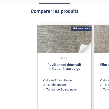
Comparer les produits
Meilleure vente
TISSU-3133
Revêtement décoratif
Film 
imitation tissu beige
Aspect tissu beige
Aspe
Touché texturé
Touc
Tendance Scandinave
Ten