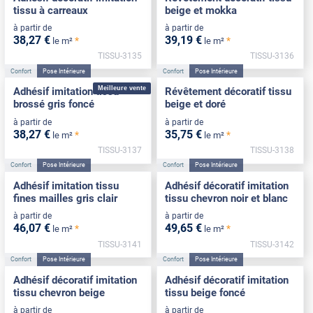
tissu à carreaux
beige et mokka
à partir de
à partir de
38
,27
€
39
,19
€
*
*
le m²
le m²
TISSU-3135
TISSU-3136
Confort
Pose Intérieure
Confort
Pose Intérieure
Meilleure vente
Adhésif imitation tissu
Révêtement décoratif tissu
brossé gris foncé
beige et doré
à partir de
à partir de
38
,27
€
35
,75
€
*
*
le m²
le m²
TISSU-3137
TISSU-3138
Confort
Pose Intérieure
Confort
Pose Intérieure
Adhésif imitation tissu
Adhésif décoratif imitation
fines mailles gris clair
tissu chevron noir et blanc
à partir de
à partir de
46
,07
€
49
,65
€
*
*
le m²
le m²
TISSU-3141
TISSU-3142
Confort
Pose Intérieure
Confort
Pose Intérieure
Adhésif décoratif imitation
Adhésif décoratif imitation
tissu chevron beige
tissu beige foncé
à partir de
à partir de