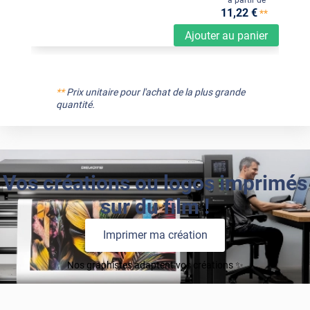
11
,22
€
**
Ajouter au panier
**
Prix unitaire pour l'achat de la plus grande
quantité.
Vos créations ou logos imprimés
sur du film !
Imprimer ma création
Nos graphistes adaptent vos créations ✨