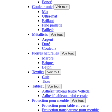
Foncé
Couleur unie
Voir tout
Mat
Ultra-mat
Brillant
Fine paillette
Pailleté
Métallisés
Voir tout
Argent
Doré
Couleurs
Pierres naturelles
Voir tout
Marbre
Briques
Béton
Textiles
Voir tout
Cuir
Tissu
Tableau
Voir tout
Adhésif tableau feutre Velleda
Adhésif tableau ardoise craie
Protection pour meuble
Voir tout
Protection pour table en verre
Protection transparente pour meuble