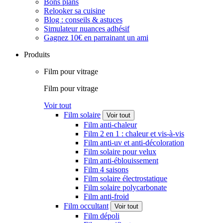
Bons plans
Relooker sa cuisine
Blog : conseils & astuces
Simulateur nuances adhésif
Gagnez 10€ en parrainant un ami
Produits
Film pour vitrage
Film pour vitrage
Voir tout
Film solaire
Voir tout
Film anti-chaleur
Film 2 en 1 : chaleur et vis-à-vis
Film anti-uv et anti-décoloration
Film solaire pour velux
Film anti-éblouissement
Film 4 saisons
Film solaire électrostatique
Film solaire polycarbonate
Film anti-froid
Film occultant
Voir tout
Film dépoli