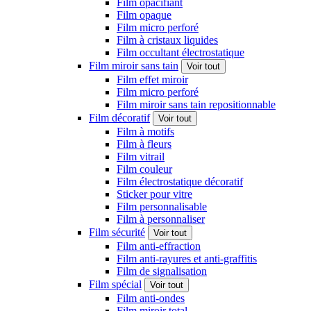
Film opacifiant
Film opaque
Film micro perforé
Film à cristaux liquides
Film occultant électrostatique
Film miroir sans tain
Voir tout
Film effet miroir
Film micro perforé
Film miroir sans tain repositionnable
Film décoratif
Voir tout
Film à motifs
Film à fleurs
Film vitrail
Film couleur
Film électrostatique décoratif
Sticker pour vitre
Film personnalisable
Film à personnaliser
Film sécurité
Voir tout
Film anti-effraction
Film anti-rayures et anti-graffitis
Film de signalisation
Film spécial
Voir tout
Film anti-ondes
Film miroir total