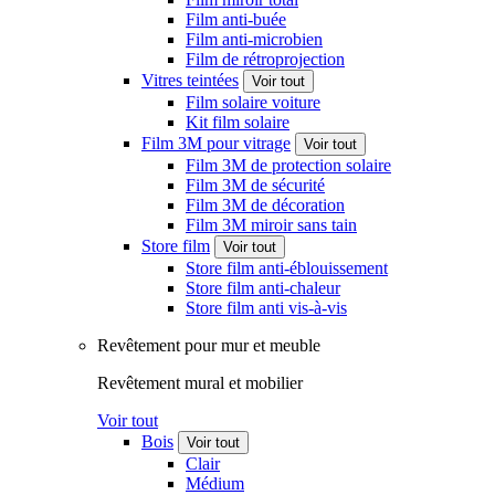
Film anti-buée
Film anti-microbien
Film de rétroprojection
Vitres teintées
Voir tout
Film solaire voiture
Kit film solaire
Film 3M pour vitrage
Voir tout
Film 3M de protection solaire
Film 3M de sécurité
Film 3M de décoration
Film 3M miroir sans tain
Store film
Voir tout
Store film anti-éblouissement
Store film anti-chaleur
Store film anti vis-à-vis
Revêtement pour mur et meuble
Revêtement mural et mobilier
Voir tout
Bois
Voir tout
Clair
Médium