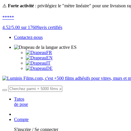
⚠️
Forte activité
: privilégiez le "mètre linéaire" pour une livraison rap
*****
4.52
/5.00 sur
17609
avis certifiés
Contactez-nous
ES
FR
EN
IT
DE
Tutos
de pose
Compte
S'inscrire / Se connecter