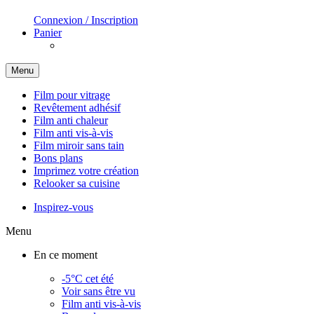
Connexion / Inscription
Panier
Menu
Film pour vitrage
Revêtement adhésif
Film anti chaleur
Film anti vis-à-vis
Film miroir sans tain
Bons plans
Imprimez votre création
Relooker sa cuisine
Inspirez-vous
Menu
En ce moment
-5°C cet été
Voir sans être vu
Film anti vis-à-vis