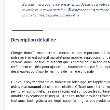
Bonjour, merci pour avoir pris le temps de partager votre 
ravis de vous savoir satisfait ! 🥰 N'hésitez pas à parler d
Bonne journée, L'équipe Luminis Films
Description détaillée
Plongez dans l'atmosphère chaleureuse et contemporaine de la d
notre revêtement adhésif mural et pour mobilier, reproduisant fi
caramel dans une texture authentique. Apprécié pour sa finition te
revêtement est idéal pour ajouter une touche de chaleur à toute piè
des meubles ou d'habiller les murs de manière originale.
Que vous soyez débutant ou habitué du bricolage DIY, l'applicatio
chêne mat caramel
est simple et intuitive. Offrant une alternativ
peinture traditionnelle, il se pose facilement sur toutes les surfa
durabilité exceptionnelle jusqu'à 10 ans en intérieur tout en résist
tout aussi facile grâce à un simple coup d'éponge et vos produits