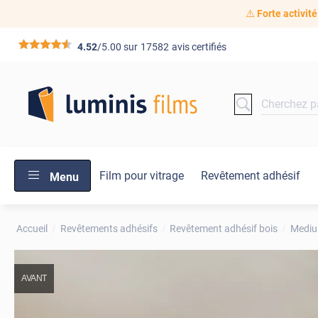
⚠️
Forte activité
*****
4.52
/5.00 sur
17582
avis certifiés
Film pour vitrage
Revêtement adhésif
Menu
Accueil
Revêtements adhésifs
Revêtement adhésif bois
Medi
AVANT