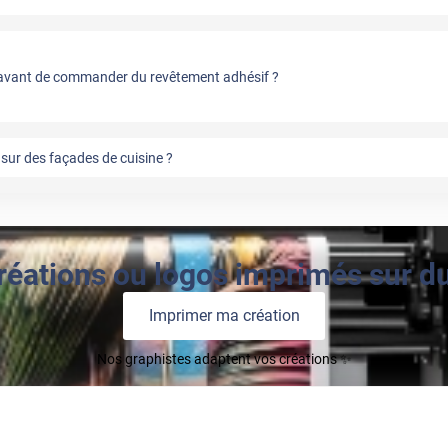
vant de commander du revêtement adhésif ?
sur des façades de cuisine ?
réations ou logos imprimés sur du 
Imprimer ma création
Nos graphistes adaptent vos créations ✨