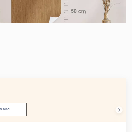
APRÈS
i-rond