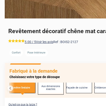
Revêtement décoratif chêne mat ca
*****
5.00
/ 5
Voir les avis
Ref :
BOIS2-2127
Confort
Pose Intérieure
AVANT
Fabriqué à la demande
Choisissez votre type de découpe
Aux dimensions
Au mètre linéaire
Façade de cuisine
Crédence
exactes
Qu'est-ce que la laize ?