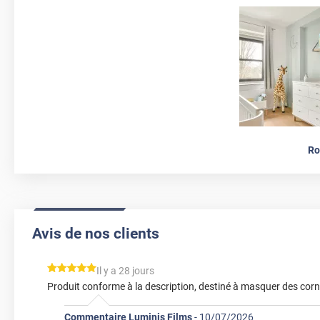
Ro
Avis de nos clients
*****
Il y a 28 jours
Produit conforme à la description, destiné à masquer des corn
Commentaire Luminis Films
-
10/07/2026