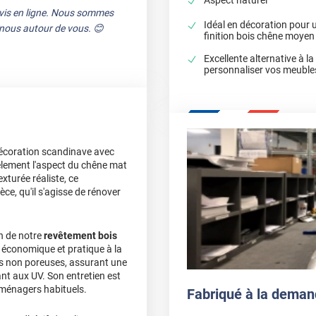
avis en ligne. Nous sommes
Idéal en décoration pour 
e nous autour de vous. 😊
finition bois chêne moyen
Excellente alternative à l
personnaliser vos meuble
écoration scandinave avec
dèlement l'aspect du chêne mat
xturée réaliste, ce
ce, qu'il s'agisse de rénover
n de notre
revêtement bois
e économique et pratique à la
ces non poreuses, assurant une
ant aux UV. Son entretien est
 ménagers habituels.
Fabriqué à la deman