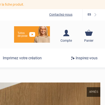
r la fiche produit.
Contactez-nous
ES
Tutos
de pose
S'inscrire / Se
Compte
Panier
connecter
Connexion
Imprimez votre création
Inspirez-vous
/
Inscription
APRÈS