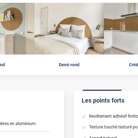
nd
Demi-rond
Cré
Les points forts
Revêtement adhésif finiti
ières en aluminium.
Texture touché texturé pou
Aspect naturel