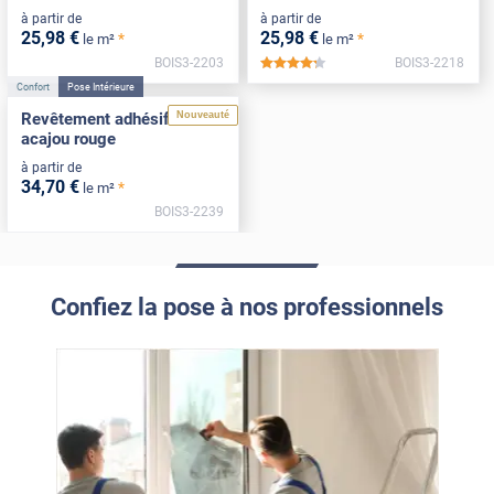
à partir de
à partir de
25
,98
€
25
,98
€
*
*
le m²
le m²
BOIS3-2203
BOIS3-2218
*****
Confort
Pose Intérieure
Nouveauté
Revêtement adhésif bois
acajou rouge
à partir de
34
,70
€
*
le m²
BOIS3-2239
Confiez la pose à nos professionnels