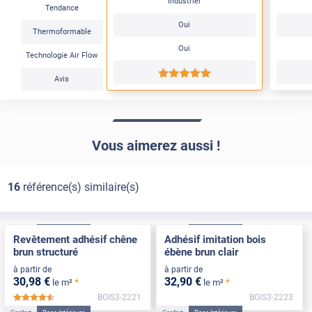
Industriel
Tendance
Oui
Thermoformable
Oui
Technologie Air Flow
*****
Avis
Vous aimerez aussi !
16
référence(s) similaire(s)
Confort
Pose Intérieure
Confort
Pose Intérieure
Revêtement adhésif chêne
Adhésif imitation bois
brun structuré
ébène brun clair
à partir de
à partir de
30
,98
€
32
,90
€
*
*
le m²
le m²
BOIS3-2221
BOIS3-2223
*****