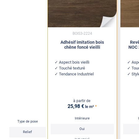
BOIS3-2224
Adhésif imitation bois
Revê
chêne foncé vieilli
NOC 
Aspect bois vieilli
Asp
Touché texturé
Tou
Tendance Industriel
Sty
à partir de
25
,98
€
*
le m²
Intérieure
Type de pose
Oui
Relief