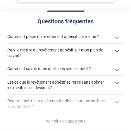
Questions fréquentes
Comment poser du revêtement adhésif soi-même ?
Puis-je mettre du revêtement adhésif sur mon plan de
« Comment poser un revêtement adhésif ? »
travail ?
Comment savoir dans quel sens sera le motif ?
Est-ce que le revêtement adhésif se retire sans abîmer
"Peut-on installer du
les meubles en dessous ?
revêtement adhésif sur un plan de travail de cuisine ?"
Peut-on mettre du revêtement adhésif sur une surface
avec du relief ?
Peut-on mettre du revêtement adhésif sur du carrelage
Voir plus de questions
?
Partir d'un coin et tirer assez fermement