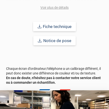
résistance à l’eau, à la saleté, à l’abrasion, aux UV et à l’usure.
Grâce à son épaisseur, cet adhésif masque également les petites
Voir plus de détails
imperfections. Classé A+ au test C.O.V et C-s2,d0 au feu, ce
revêtement peut être installé dans un lieu ouvert public.
Durabilité
: 10 ans en pose intérieur (anti craquèlement,
Fiche technique
écaillage, délamination et jaunissement)
Notice de pose
Afin de vous rendre compte de la qualité et de son rendu
véritable, nous vous conseillons de faire une demande
d'échantillons gratuite.
Chaque écran d’ordinateur/téléphone a un calibrage différent, il
peut donc exister une différence de couleur et/ou de texture.
En cas de doute, n’hésitez pas à contacter notre service client
ou à commander un échantillon.