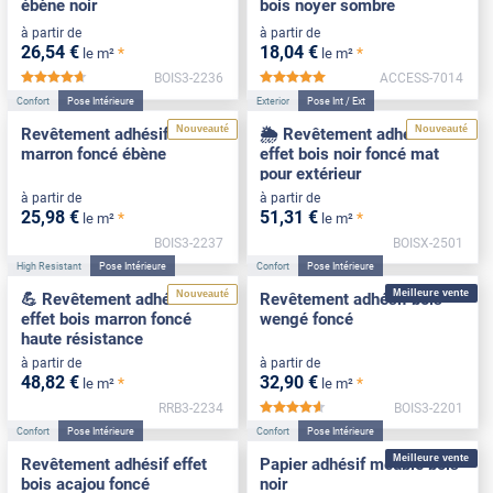
ébène noir
bois noyer sombre
à partir de
à partir de
26
,54
€
18
,04
€
*
*
le m²
le m²
BOIS3-2236
ACCESS-7014
*****
*****
Confort
Pose Intérieure
Exterior
Pose Int / Ext
Nouveauté
Nouveauté
Revêtement adhésif bois
🌦️ Revêtement adhésif
marron foncé ébène
effet bois noir foncé mat
pour extérieur
à partir de
à partir de
25
,98
€
51
,31
€
*
*
le m²
le m²
BOIS3-2237
BOISX-2501
High Resistant
Pose Intérieure
Confort
Pose Intérieure
Meilleure vente
Nouveauté
💪 Revêtement adhésif
Revêtement adhésif bois
effet bois marron foncé
wengé foncé
haute résistance
à partir de
à partir de
48
,82
€
32
,90
€
*
*
le m²
le m²
RRB3-2234
BOIS3-2201
*****
Confort
Pose Intérieure
Confort
Pose Intérieure
Meilleure vente
Revêtement adhésif effet
Papier adhésif meuble bois
bois acajou foncé
noir