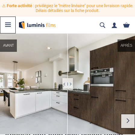
⚠️
Forte activité
: privilégiez le "mètre linéaire" pour une livraison rapide.
Délais détaillés sur la fiche produit.
AVANT
APRÈS
Adhésif imitation bois chêne foncé