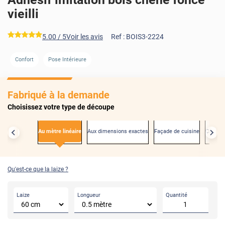
vieilli
*****
5.00
/ 5
Voir les avis
Ref :
BOIS3-2224
Confort
Pose Intérieure
AVANT
Fabriqué à la demande
Choisissez votre type de découpe
Au mètre linéaire
Aux dimensions exactes
Façade de cuisine
Créden
Qu'est-ce que la laize ?
Laize
Longueur
Quantité