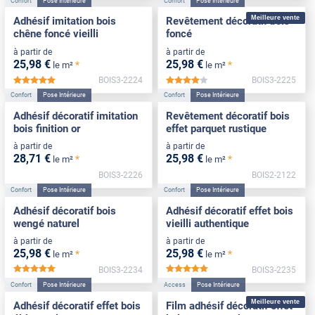
Confort
Pose Intérieure
Confort
Pose Intérieure
Meilleure vente
Adhésif imitation bois
Revêtement décoratif bois
chêne foncé vieilli
foncé
à partir de
à partir de
25
,98
€
25
,98
€
*
*
le m²
le m²
BOIS3-2224
BOIS3-2225
*****
*****
Confort
Pose Intérieure
Confort
Pose Intérieure
Adhésif décoratif imitation
Revêtement décoratif bois
bois finition or
effet parquet rustique
à partir de
à partir de
28
,71
€
25
,98
€
*
*
le m²
le m²
BOIS3-2226
BOIS2-2122
Confort
Pose Intérieure
Confort
Pose Intérieure
Adhésif décoratif bois
Adhésif décoratif effet bois
wengé naturel
vieilli authentique
à partir de
à partir de
25
,98
€
25
,98
€
*
*
le m²
le m²
BOIS3-2234
BOIS3-2235
*****
*****
Confort
Pose Intérieure
Access
Pose Intérieure
Meilleure vente
Adhésif décoratif effet bois
Film adhésif décoratif effet