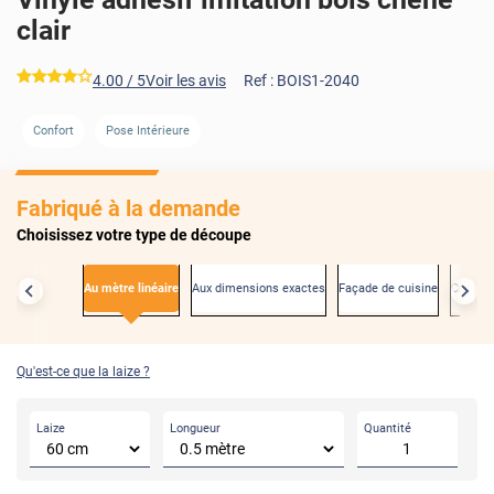
clair
*****
4.00
/ 5
Voir les avis
Ref :
BOIS1-2040
Confort
Pose Intérieure
AVANT
Fabriqué à la demande
Choisissez votre type de découpe
Au mètre linéaire
Aux dimensions exactes
Façade de cuisine
Créden
Qu'est-ce que la laize ?
Laize
Longueur
Quantité