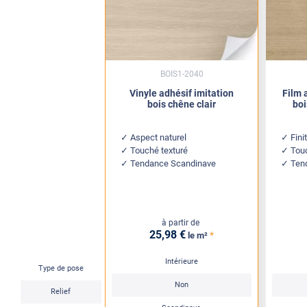
BOIS1-2040
Vinyle adhésif imitation
Film 
bois chêne clair
boi
Aspect naturel
Fini
Touché texturé
Touc
Tendance Scandinave
Ten
à partir de
25
,98
€
*
le m²
Intérieure
Type de pose
Non
Relief