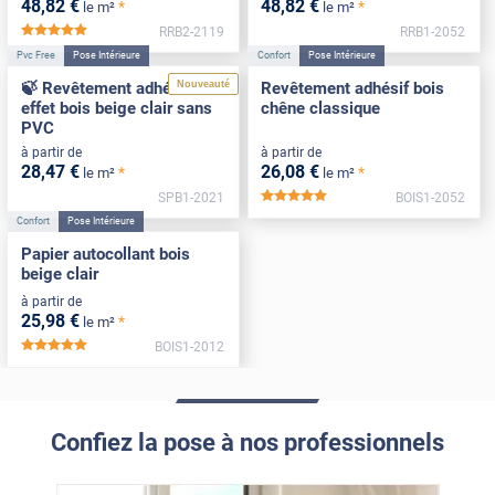
48
,82
€
48
,82
€
*
*
le m²
le m²
RRB2-2119
RRB1-2052
*****
Pvc Free
Pose Intérieure
Confort
Pose Intérieure
Nouveauté
🍃 Revêtement adhésif
Revêtement adhésif bois
effet bois beige clair sans
chêne classique
PVC
à partir de
à partir de
28
,47
€
26
,08
€
*
*
le m²
le m²
SPB1-2021
BOIS1-2052
*****
Confort
Pose Intérieure
Papier autocollant bois
beige clair
à partir de
25
,98
€
*
le m²
BOIS1-2012
*****
Confiez la pose à nos professionnels