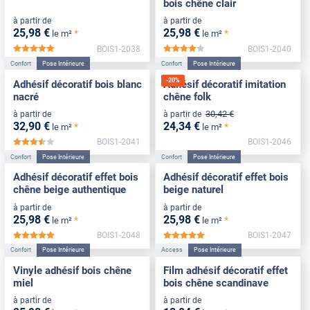
bois chêne clair
à partir de
à partir de
25
,98
€
25
,98
€
*
*
le m²
le m²
BOIS1-2038
BOIS1-2040
*****
*****
Confort
Pose Intérieure
Confort
Pose Intérieure
-
20
%
Adhésif décoratif bois blanc
Adhésif décoratif imitation
nacré
chêne folk
30
,42
€
à partir de
à partir de
32
,90
€
24
,34
€
*
*
le m²
le m²
BOIS1-2041
BOIS1-2046
*****
Confort
Pose Intérieure
Confort
Pose Intérieure
Adhésif décoratif effet bois
Adhésif décoratif effet bois
chêne beige authentique
beige naturel
à partir de
à partir de
25
,98
€
25
,98
€
*
*
le m²
le m²
BOIS1-2048
BOIS1-2047
*****
*****
Confort
Pose Intérieure
Access
Pose Intérieure
Vinyle adhésif bois chêne
Film adhésif décoratif effet
miel
bois chêne scandinave
à partir de
à partir de