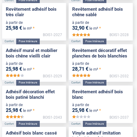
Confort
Pose Intérieure
Confort
Pose Intérieure
Revêtement adhésif bois
Revêtement adhésif bois
très clair
chêne sablé
à partir de
à partir de
25
,98
€
32
,90
€
*
*
le m²
le m²
BOIS1-2027
BOIS1-2028
*****
Confort
Pose Intérieure
Confort
Pose Intérieure
Adhésif mural et mobilier
Revêtement décoratif effet
bois chêne vieilli clair
planches de bois blanchies
à partir de
à partir de
25
,98
€
28
,71
€
*
*
le m²
le m²
BOIS1-2029
BOIS1-2032
*****
*****
Confort
Pose Intérieure
Confort
Pose Intérieure
Adhésif décoration effet
Revêtement adhésif bois
bois patiné blanchi
blanc
à partir de
à partir de
25
,98
€
25
,98
€
*
*
le m²
le m²
BOIS1-2043
BOIS1-2037
*****
*****
Confort
Pose Intérieure
Confort
Pose Intérieure
Adhésif bois blanc cassé
Vinyle adhésif imitation