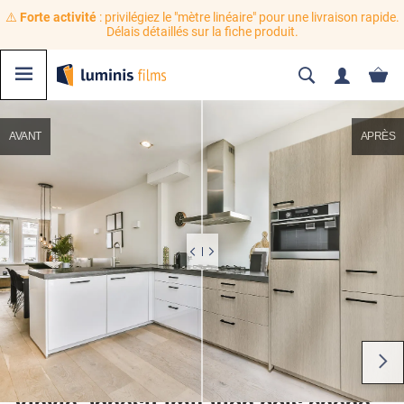
⚠️
Forte activité
: privilégiez le "mètre linéaire" pour une livraison rapide.
Délais détaillés sur la fiche produit.
AVANT
APRÈS
Vinyle adhésif imitation bois chêne