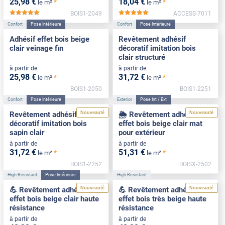
25
,98
€
18
,04
€
*
*
le m²
le m²
BOIS1-2049
ACCESS-7011
*****
*****
Confort
Pose Intérieure
Confort
Pose Intérieure
Adhésif effet bois beige
Revêtement adhésif
clair veinage fin
décoratif imitation bois
clair structuré
à partir de
à partir de
25
,98
€
31
,72
€
*
*
le m²
le m²
BOIS1-2050
BOIS1-2251
Confort
Pose Intérieure
Exterior
Pose Int / Ext
Nouveauté
Nouveauté
Revêtement adhésif
🌦️ Revêtement adhésif
décoratif imitation bois
effet bois beige clair mat
sapin clair
pour extérieur
à partir de
à partir de
31
,72
€
51
,31
€
*
*
le m²
le m²
BOIS1-2252
BOISX-2502
High Resistant
Pose Intérieure
High Resistant
Nouveauté
Nouveauté
💪 Revêtement adhésif
💪 Revêtement adhésif
effet bois beige clair haute
effet bois très beige haute
résistance
résistance
à partir de
à partir de