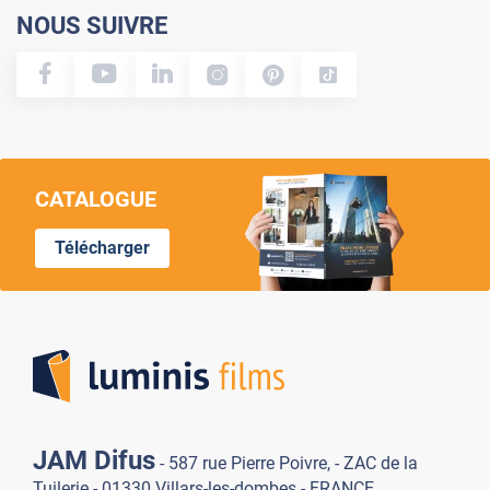
NOUS SUIVRE
CATALOGUE
Télécharger
Lumi
JAM Difus
- 587 rue Pierre Poivre, - ZAC de la
Tuilerie - 01330 Villars-les-dombes - FRANCE