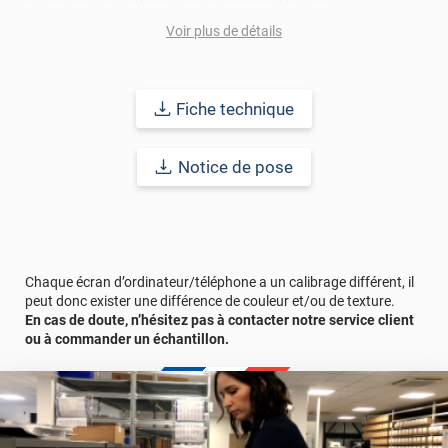
Voir plus de détails
Pour donner une seconde jeunesse à vos murs ou meubles,
comptez sur ce vinyl de haute qualité avec une excellente
résistance à l’eau, à la saleté, à l’abrasion, aux UV et à l’usure.
Grâce à son épaisseur, cet adhésif masque également les petites
Fiche technique
imperfections. Classé A+ au test C.O.V et C-s2,d0 au feu, ce
revêtement peut être installé dans un lieu ouvert public.
Notice de pose
Durabilité
: 10 ans en pose intérieur (anti craquèlement,
écaillage, délamination et jaunissement)
Afin de vous rendre compte de la qualité et de son rendu
véritable, nous vous conseillons de faire une demande
d'échantillons gratuite.
Chaque écran d’ordinateur/téléphone a un calibrage différent, il
peut donc exister une différence de couleur et/ou de texture.
En cas de doute, n’hésitez pas à contacter notre service client
ou à commander un échantillon.