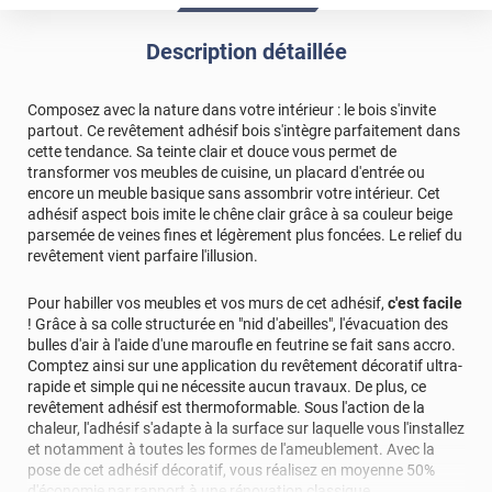
Description détaillée
Composez avec la nature dans votre intérieur : le bois s'invite
partout. Ce revêtement adhésif bois s'intègre parfaitement dans
cette tendance. Sa teinte clair et douce vous permet de
transformer vos meubles de cuisine, un placard d'entrée ou
encore un meuble basique sans assombrir votre intérieur. Cet
adhésif aspect bois imite le chêne clair grâce à sa couleur beige
parsemée de veines fines et légèrement plus foncées. Le relief du
revêtement vient parfaire l'illusion.
Pour habiller vos meubles et vos murs de cet adhésif,
c'est facile
! Grâce à sa colle structurée en "nid d'abeilles", l'évacuation des
bulles d'air à l'aide d'une maroufle en feutrine se fait sans accro.
Comptez ainsi sur une application du revêtement décoratif ultra-
rapide et simple qui ne nécessite aucun travaux. De plus, ce
revêtement adhésif est thermoformable. Sous l'action de la
chaleur, l'adhésif s'adapte à la surface sur laquelle vous l'installez
et notamment à toutes les formes de l'ameublement. Avec la
pose de cet adhésif décoratif, vous réalisez en moyenne 50%
d'économie par rapport à une rénovation classique.