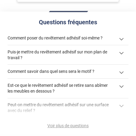
Questions fréquentes
Comment poser du revêtement adhésif soi-même ?
Puis-je mettre du revêtement adhésif sur mon plan de
« Comment poser un revêtement adhésif ? »
travail ?
Comment savoir dans quel sens sera le motif ?
Est-ce que le revêtement adhésif se retire sans abîmer
"Peut-on installer du
les meubles en dessous ?
revêtement adhésif sur un plan de travail de cuisine ?"
Peut-on mettre du revêtement adhésif sur une surface
avec du relief ?
Peut-on mettre du revêtement adhésif sur du carrelage
Voir plus de questions
?
Partir d'un coin et tirer assez fermement