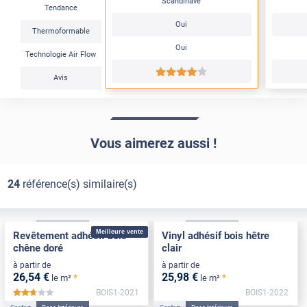
Scandinave
Tendance
Oui
Thermoformable
Oui
Technologie Air Flow
*****
Avis
Vous aimerez aussi !
24
référence(s) similaire(s)
Confort
Pose Intérieure
Confort
Pose Intérieure
Meilleure vente
Revêtement adhésif bois
Vinyl adhésif bois hêtre
chêne doré
clair
à partir de
à partir de
26
,54
€
25
,98
€
*
*
le m²
le m²
BOIS1-2021
BOIS1-2022
*****