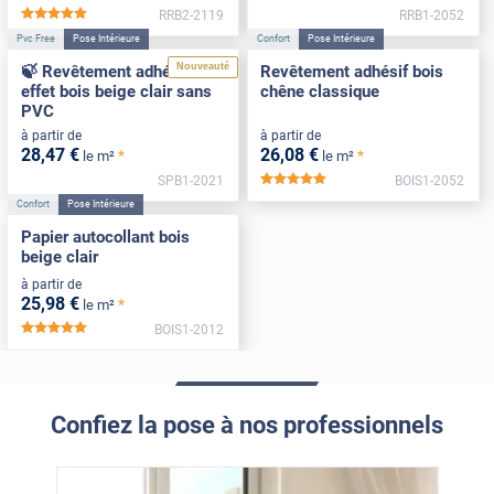
RRB2-2119
RRB1-2052
*****
Pvc Free
Pose Intérieure
Confort
Pose Intérieure
Nouveauté
🍃 Revêtement adhésif
Revêtement adhésif bois
effet bois beige clair sans
chêne classique
PVC
à partir de
à partir de
28
,47
€
26
,08
€
*
*
le m²
le m²
SPB1-2021
BOIS1-2052
*****
Confort
Pose Intérieure
Papier autocollant bois
beige clair
à partir de
25
,98
€
*
le m²
BOIS1-2012
*****
Confiez la pose à nos professionnels