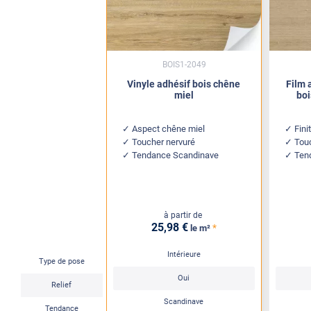
BOIS1-2049
Vinyle adhésif bois chêne
Film 
miel
boi
Aspect chêne miel
Fini
Toucher nervuré
Touc
Tendance Scandinave
Ten
à partir de
25
,98
€
*
le m²
Intérieure
Type de pose
Oui
Relief
Scandinave
Tendance