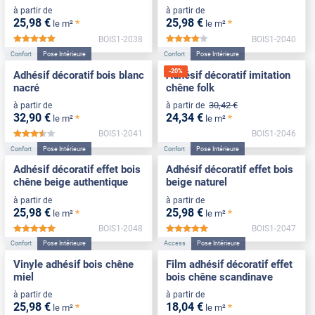
à partir de
à partir de
25
,98
€
25
,98
€
*
*
le m²
le m²
BOIS1-2038
BOIS1-2040
*****
*****
Confort
Pose Intérieure
Confort
Pose Intérieure
-
20
%
Adhésif décoratif bois blanc
Adhésif décoratif imitation
nacré
chêne folk
30
,42
€
à partir de
à partir de
32
,90
€
24
,34
€
*
*
le m²
le m²
BOIS1-2041
BOIS1-2046
*****
Confort
Pose Intérieure
Confort
Pose Intérieure
Adhésif décoratif effet bois
Adhésif décoratif effet bois
chêne beige authentique
beige naturel
à partir de
à partir de
25
,98
€
25
,98
€
*
*
le m²
le m²
BOIS1-2048
BOIS1-2047
*****
*****
Confort
Pose Intérieure
Access
Pose Intérieure
Vinyle adhésif bois chêne
Film adhésif décoratif effet
miel
bois chêne scandinave
à partir de
à partir de
25
,98
€
18
,04
€
*
*
le m²
le m²