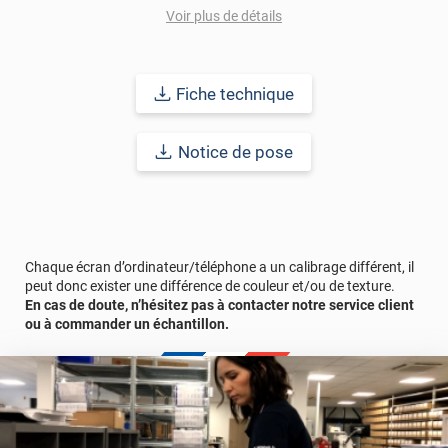
A noter également que ce revêtement chêne clair couleur miel est
Voir plus de détails
imperméable, il est donc très apprécié dans une cuisine sur un
plan de travail en même en crédence pour une continuité très
moderne.
Fiche technique
Mixé avec du marbre blanc ou du béton, cet adhésif chêne clair
miel est un atout décoratif qui laissera vos invités, clients ou
Notice de pose
proches, sans voix !
Enfin, vous serez agréablement surprise par la finition texturée
toute en relief qui accentue davantage l'effet réaliste de ce bel
adhésif imitation bois !
Chaque écran d’ordinateur/téléphone a un calibrage différent, il
Durabilité
: 10 ans en pose intérieur (anti craquèlement,
peut donc exister une différence de couleur et/ou de texture.
écaillage, délamination et jaunissement)
En cas de doute, n’hésitez pas à contacter notre service client
ou à commander un échantillon.
Afin de vous rendre compte de la qualité et de son rendu
véritable, nous vous conseillons de faire une demande
d'échantillons gratuite.