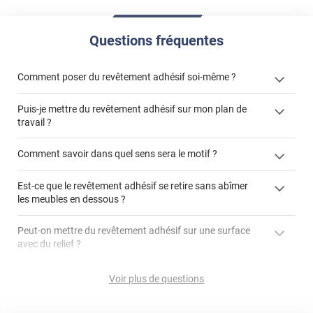
Questions fréquentes
Comment poser du revêtement adhésif soi-même ?
Puis-je mettre du revêtement adhésif sur mon plan de
« Comment poser un revêtement adhésif ? »
travail ?
Comment savoir dans quel sens sera le motif ?
Est-ce que le revêtement adhésif se retire sans abîmer
"Peut-on installer du
les meubles en dessous ?
revêtement adhésif sur un plan de travail de cuisine ?"
Peut-on mettre du revêtement adhésif sur une surface
avec du relief ?
Peut-on mettre du revêtement adhésif sur du carrelage
Voir plus de questions
?
Partir d'un coin et tirer assez fermement