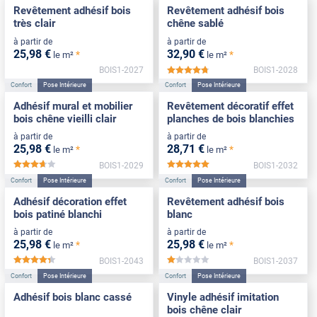
Revêtement adhésif bois
Revêtement adhésif bois
très clair
chêne sablé
à partir de
à partir de
25
,98
€
32
,90
€
*
*
le m²
le m²
BOIS1-2027
BOIS1-2028
*****
Confort
Pose Intérieure
Confort
Pose Intérieure
Adhésif mural et mobilier
Revêtement décoratif effet
bois chêne vieilli clair
planches de bois blanchies
à partir de
à partir de
25
,98
€
28
,71
€
*
*
le m²
le m²
BOIS1-2029
BOIS1-2032
*****
*****
Confort
Pose Intérieure
Confort
Pose Intérieure
Adhésif décoration effet
Revêtement adhésif bois
bois patiné blanchi
blanc
à partir de
à partir de
25
,98
€
25
,98
€
*
*
le m²
le m²
BOIS1-2043
BOIS1-2037
*****
*****
Confort
Pose Intérieure
Confort
Pose Intérieure
Adhésif bois blanc cassé
Vinyle adhésif imitation
bois chêne clair