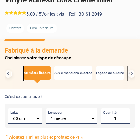
*****
5.00
/ 5
Voir les avis
Ref :
BOIS1-2049
Confort
Pose Intérieure
AVANT
Fabriqué à la demande
Choisissez votre type de découpe
Au mètre linéaire
Aux dimensions exactes
Façade de cuisine
Créden
Qu'est-ce que la laize ?
Laize
Longueur
Quantité
Ajoutez
1
ml
en plus et profitez de
-
1
%