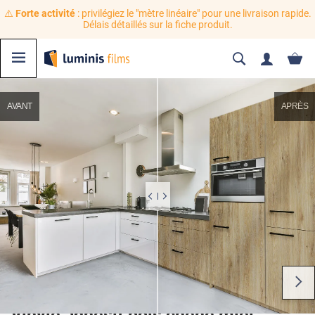
⚠️
Forte activité
: privilégiez le "mètre linéaire" pour une livraison rapide.
Délais détaillés sur la fiche produit.
AVANT
APRÈS
Vinyle adhésif bois chêne miel