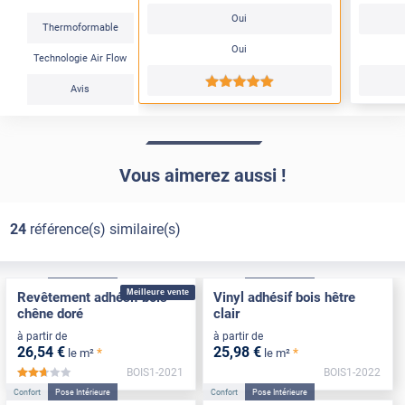
Oui
Thermoformable
Oui
Technologie Air Flow
*****
Avis
Vous aimerez aussi !
24
référence(s) similaire(s)
Confort
Pose Intérieure
Confort
Pose Intérieure
Meilleure vente
Revêtement adhésif bois
Vinyl adhésif bois hêtre
chêne doré
clair
à partir de
à partir de
26
,54
€
25
,98
€
*
*
le m²
le m²
BOIS1-2021
BOIS1-2022
*****
Confort
Pose Intérieure
Confort
Pose Intérieure