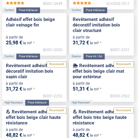
BOIS1-2049
ACCESS-7011
*****
*****
Confort
Pose Intérieure
Confort
Pose Intérieure
Adhésif effet bois beige
Revêtement adhésif
clair veinage fin
décoratif imitation bois
clair structuré
à partir de
à partir de
25
,98
€
31
,72
€
*
*
le m²
le m²
BOIS1-2050
BOIS1-2251
Confort
Pose Intérieure
Exterior
Pose Int / Ext
Nouveauté
Nouveauté
Revêtement adhésif
🌦️ Revêtement adhésif
décoratif imitation bois
effet bois beige clair mat
sapin clair
pour extérieur
à partir de
à partir de
31
,72
€
51
,31
€
*
*
le m²
le m²
BOIS1-2252
BOISX-2502
High Resistant
Pose Intérieure
High Resistant
Nouveauté
Nouveauté
💪 Revêtement adhésif
💪 Revêtement adhésif
effet bois beige clair haute
effet bois très beige haute
résistance
résistance
à partir de
à partir de
48
,82
€
48
,82
€
*
*
le m²
le m²