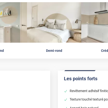
nd
Demi-rond
Cré
Les points forts
Revêtement adhésif finitio
Texture touché texturé pou
Aspect bois naturel