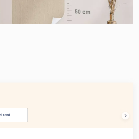
APRÈS
i-rond