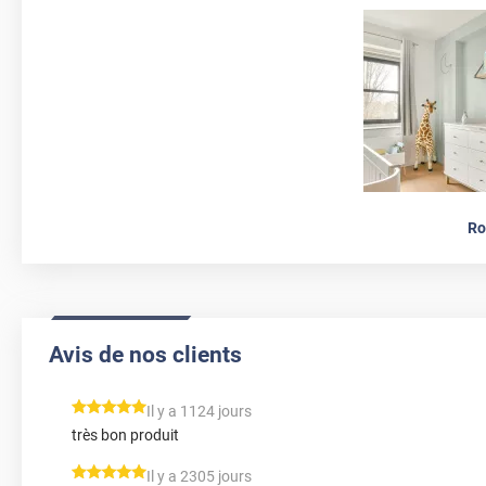
Ro
Avis de nos clients
*****
Il y a 1124 jours
très bon produit
*****
Il y a 2305 jours