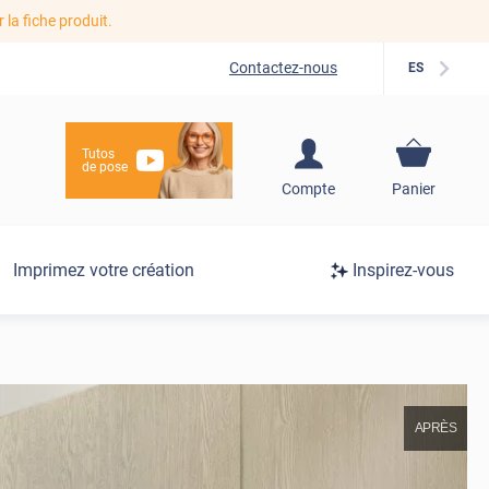
r la fiche produit.
Contactez-nous
ES
Tutos
de pose
S'inscrire / Se
Compte
Panier
connecter
Connexion
Imprimez votre création
Inspirez-vous
/
Inscription
APRÈS