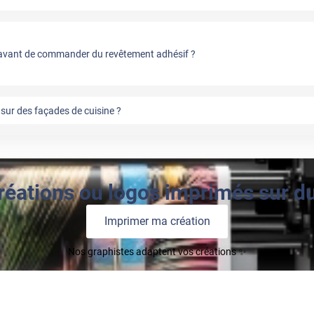
vant de commander du revêtement adhésif ?
sur des façades de cuisine ?
réations ou logos imprimés sur du 
Imprimer ma création
Nos graphistes adaptent vos créations ✨