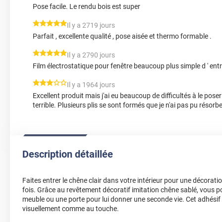
Pose facile. Le rendu bois est super
*****
Il y a 2719 jours
Parfait , excellente qualité , pose aisée et thermo formable .
*****
Il y a 2790 jours
Film électrostatique pour fenêtre beaucoup plus simple d ' ent
*****
Il y a 1964 jours
Excellent produit mais j'ai eu beaucoup de difficultés à le poser 
terrible. Plusieurs plis se sont formés que je n'ai pas pu résorbe
Description détaillée
Faites entrer le chêne clair dans votre intérieur pour une décoratio
fois. Grâce au revêtement décoratif imitation chêne sablé, vous 
meuble ou une porte pour lui donner une seconde vie. Cet adhésif e
visuellement comme au touche.