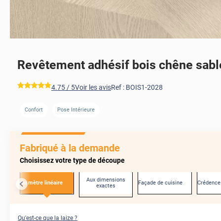
Revêtement adhésif bois chêne sabl
*****
4.75
/ 5
Voir les avis
Ref :
BOIS1-2028
Confort
Pose Intérieure
AVANT
Fabriqué à la demande
Choisissez votre type de découpe
Aux dimensions
Au mètre linéaire
Façade de cuisine
Crédence
exactes
Qu'est-ce que la laize ?