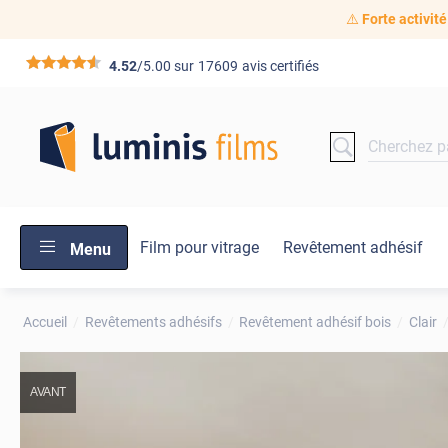
⚠️
Forte activité
*****
4.52
/5.00 sur
17609
avis certifiés
Film pour vitrage
Revêtement adhésif
Menu
Accueil
Revêtements adhésifs
Revêtement adhésif bois
Clair
AVANT