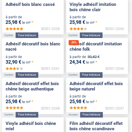
Adhésif bois blanc cassé
Vinyle adhésif imitation
bois chêne clair
à partir de
à partir de
25
,98
€
25
,98
€
*
*
le m²
le m²
BOIS1-2038
BOIS1-2040
*****
*****
Confort
Pose Intérieure
Confort
Pose Intérieure
-
20
%
Adhésif décoratif bois blanc
Adhésif décoratif imitation
nacré
chêne folk
30
,42
€
à partir de
à partir de
32
,90
€
24
,34
€
*
*
le m²
le m²
BOIS1-2041
BOIS1-2046
*****
Confort
Pose Intérieure
Confort
Pose Intérieure
Adhésif décoratif effet bois
Adhésif décoratif effet bois
chêne beige authentique
beige naturel
à partir de
à partir de
25
,98
€
25
,98
€
*
*
le m²
le m²
BOIS1-2048
BOIS1-2047
*****
*****
Confort
Pose Intérieure
Access
Pose Intérieure
Vinyle adhésif bois chêne
Film adhésif décoratif effet
miel
bois chêne scandinave