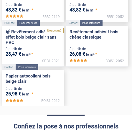
à partir de
à partir de
48
,82
€
48
,82
€
*
*
le m²
le m²
RRB2-2119
RRB1-2052
*****
Pvc Free
Pose Intérieure
Confort
Pose Intérieure
Nouveauté
🍃 Revêtement adhésif
Revêtement adhésif bois
effet bois beige clair sans
chêne classique
PVC
à partir de
à partir de
28
,47
€
26
,08
€
*
*
le m²
le m²
SPB1-2021
BOIS1-2052
*****
Confort
Pose Intérieure
Papier autocollant bois
beige clair
à partir de
25
,98
€
*
le m²
BOIS1-2012
*****
Confiez la pose à nos professionnels