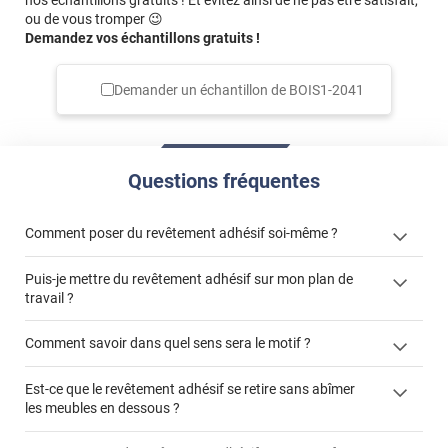
nos échantillons gratuits ! Et évitez ainsi de ne pas être satisfait,
ou de vous tromper 😉
Demandez vos échantillons gratuits !
Demander un échantillon de
BOIS1-2041
Questions fréquentes
Comment poser du revêtement adhésif soi-même ?
Puis-je mettre du revêtement adhésif sur mon plan de
« Comment poser un revêtement adhésif ? »
travail ?
Comment savoir dans quel sens sera le motif ?
Est-ce que le revêtement adhésif se retire sans abîmer
"Peut-on installer du
les meubles en dessous ?
revêtement adhésif sur un plan de travail de cuisine ?"