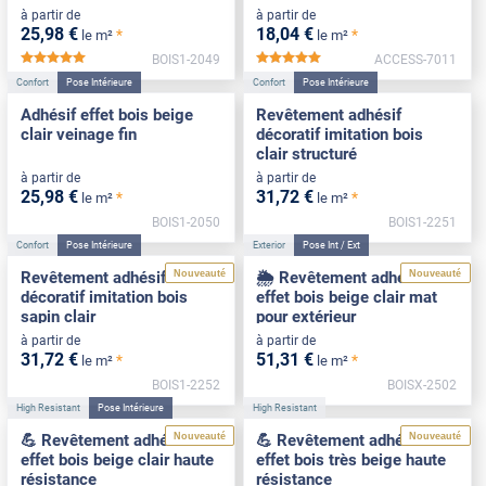
à partir de
à partir de
25
,98
€
18
,04
€
*
*
le m²
le m²
BOIS1-2049
ACCESS-7011
*****
*****
Confort
Pose Intérieure
Confort
Pose Intérieure
Adhésif effet bois beige
Revêtement adhésif
clair veinage fin
décoratif imitation bois
clair structuré
à partir de
à partir de
25
,98
€
31
,72
€
*
*
le m²
le m²
BOIS1-2050
BOIS1-2251
Confort
Pose Intérieure
Exterior
Pose Int / Ext
Nouveauté
Nouveauté
Revêtement adhésif
🌦️ Revêtement adhésif
décoratif imitation bois
effet bois beige clair mat
sapin clair
pour extérieur
à partir de
à partir de
31
,72
€
51
,31
€
*
*
le m²
le m²
BOIS1-2252
BOISX-2502
High Resistant
Pose Intérieure
High Resistant
Nouveauté
Nouveauté
💪 Revêtement adhésif
💪 Revêtement adhésif
effet bois beige clair haute
effet bois très beige haute
résistance
résistance