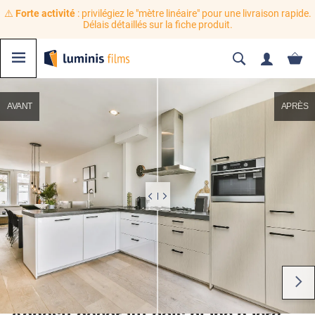
⚠️
Forte activité
: privilégiez le "mètre linéaire" pour une livraison rapide.
Délais détaillés sur la fiche produit.
AVANT
APRÈS
Adhésif décoratif bois blanc nacré