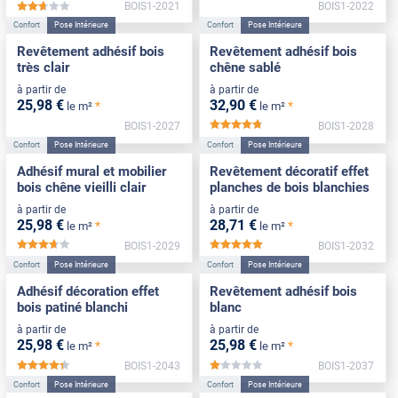
BOIS1-2021
BOIS1-2022
*****
Confort
Pose Intérieure
Confort
Pose Intérieure
Revêtement adhésif bois
Revêtement adhésif bois
très clair
chêne sablé
à partir de
à partir de
25
,98
€
32
,90
€
*
*
le m²
le m²
BOIS1-2027
BOIS1-2028
*****
Confort
Pose Intérieure
Confort
Pose Intérieure
Adhésif mural et mobilier
Revêtement décoratif effet
bois chêne vieilli clair
planches de bois blanchies
à partir de
à partir de
25
,98
€
28
,71
€
*
*
le m²
le m²
BOIS1-2029
BOIS1-2032
*****
*****
Confort
Pose Intérieure
Confort
Pose Intérieure
Adhésif décoration effet
Revêtement adhésif bois
bois patiné blanchi
blanc
à partir de
à partir de
25
,98
€
25
,98
€
*
*
le m²
le m²
BOIS1-2043
BOIS1-2037
*****
*****
Confort
Pose Intérieure
Confort
Pose Intérieure