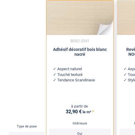
BOIS1-2041
Adhésif décoratif bois blanc
Revê
nacré
NOC
Aspect naturel
Aspe
Touché texturé
Tou
Tendance Scandinave
Sty
à partir de
32
,90
€
*
le m²
Intérieure
Type de pose
Oui