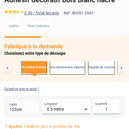
*****
3.50
/ 5
Voir les avis
Ref :
BOIS1-2041
Confort
Pose Intérieure
AVANT
Fabriqué à la demande
Choisissez votre type de découpe
Au mètre linéaire
Aux dimensions exactes
Façade de cuisine
Créden
Qu'est-ce que la laize ?
Longueur
Quantité
Laize
122
cm
Ajoutez
1.5
ml
en plus et profitez de
-
1
%