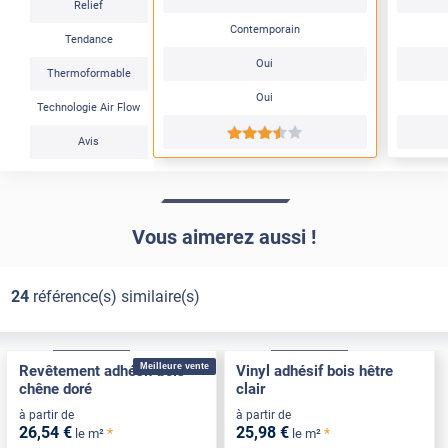
Relief
Contemporain
Tendance
Oui
Thermoformable
Oui
Technologie Air Flow
*****
Avis
Vous aimerez aussi !
24
référence(s) similaire(s)
Confort
Pose Intérieure
Confort
Pose Intérieure
Meilleure vente
Revêtement adhésif bois
Vinyl adhésif bois hêtre
chêne doré
clair
à partir de
à partir de
26
,54
€
25
,98
€
*
*
le m²
le m²