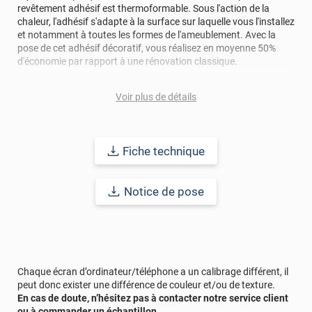
revêtement adhésif est thermoformable. Sous l'action de la
chaleur, l'adhésif s'adapte à la surface sur laquelle vous l'installez
et notamment à toutes les formes de l'ameublement. Avec la
pose de cet adhésif décoratif, vous réalisez en moyenne 50%
d'économie par rapport à une rénovation classique.
Pour donner une seconde jeunesse à vos murs ou meubles,
Voir plus de détails
comptez sur ce vinyl de haute qualité avec une excellente
résistance à l’eau, à la saleté, à l’abrasion, aux UV et à l’usure.
Grâce à son épaisseur, cet adhésif masque également les petites
imperfections. Classé A+ au test C.O.V et C-s2,d0 au feu, ce
Fiche technique
revêtement peut être installé dans un lieu ouvert public.
Durabilité
: 10 ans en pose intérieur (anti craquèlement,
Notice de pose
écaillage, délamination et jaunissement)
Afin de vous rendre compte de la qualité et de son rendu
véritable, nous vous conseillons de faire une demande
d'échantillons gratuite.
Chaque écran d’ordinateur/téléphone a un calibrage différent, il
peut donc exister une différence de couleur et/ou de texture.
En cas de doute, n’hésitez pas à contacter notre service client
ou à commander un échantillon.