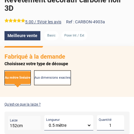
3D
*****
5.00
/ 5
Voir les avis
Ref :
CARBON-4903a
Meilleure vente
Basic
Pose Int / Ext
Fabriqué à la demande
Choisissez votre type de découpe
Au mètre linéaire
Aux dimensions exactes
Qu'est-ce que la laize ?
Longueur
Quantité
Laize
152
cm