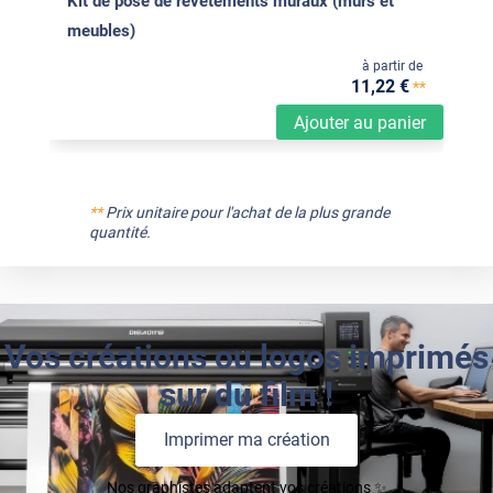
Kit de pose de revêtements muraux (murs et
meubles)
à partir de
11
,22
€
**
Ajouter au panier
**
Prix unitaire pour l'achat de la plus grande
quantité.
Vos créations ou logos imprimés
sur du film !
Imprimer ma création
Nos graphistes adaptent vos créations ✨