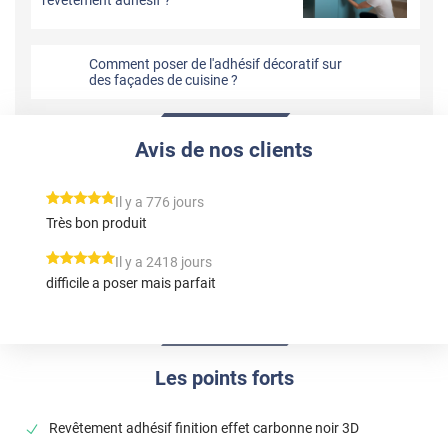
Comment poser de l'adhésif décoratif sur
des façades de cuisine ?
Avis de nos clients
*****
Il y a 776 jours
Très bon produit
*****
Il y a 2418 jours
difficile a poser mais parfait
Les points forts
Revêtement adhésif finition effet carbonne noir 3D