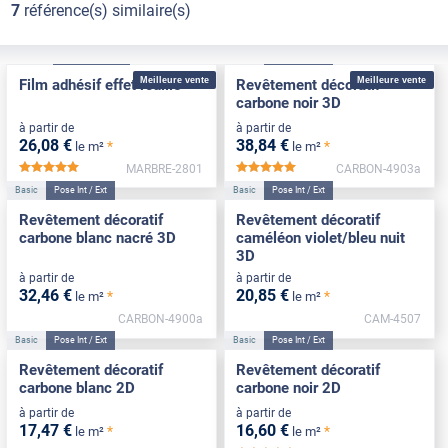
7
référence(s) similaire(s)
Confort
Pose Intérieure
Basic
Pose Int / Ext
Meilleure vente
Meilleure vente
Film adhésif effet rouille
Revêtement décoratif
carbone noir 3D
à partir de
à partir de
26
,08
€
38
,84
€
*
*
le m²
le m²
MARBRE-2801
CARBON-4903a
*****
*****
Basic
Pose Int / Ext
Basic
Pose Int / Ext
Revêtement décoratif
Revêtement décoratif
carbone blanc nacré 3D
caméléon violet/bleu nuit
3D
à partir de
à partir de
32
,46
€
20
,85
€
*
*
le m²
le m²
CARBON-4900a
CAM-4507
Basic
Pose Int / Ext
Basic
Pose Int / Ext
Revêtement décoratif
Revêtement décoratif
carbone blanc 2D
carbone noir 2D
à partir de
à partir de
17
,47
€
16
,60
€
*
*
le m²
le m²