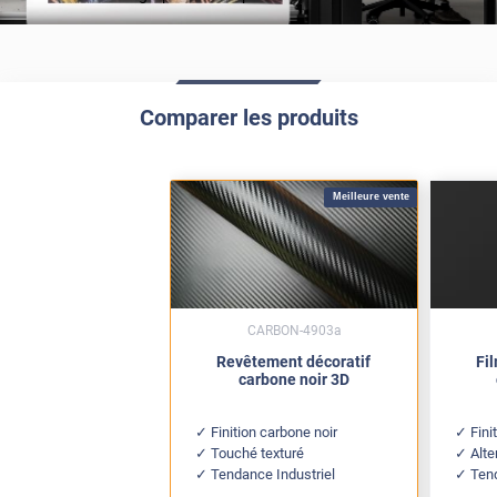
Comparer les produits
Meilleure vente
CARBON-4903a
Revêtement décoratif
Fi
carbone noir 3D
Finition carbone noir
Fini
Touché texturé
Alte
Tendance Industriel
Tend