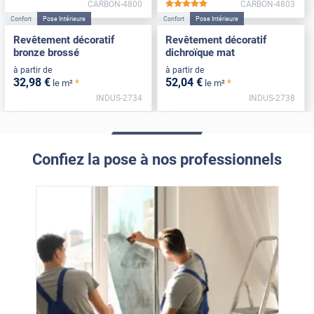
CARBON-4800
CARBON-4803
*****
Confort
Pose Intérieure
Confort
Pose Intérieure
Revêtement décoratif
Revêtement décoratif
bronze brossé
dichroïque mat
à partir de
à partir de
32
,98
€
52
,04
€
*
*
le m²
le m²
INDUS-2734
INDUS-2738
Confiez la pose à nos professionnels