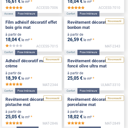
16
,61
€
18
,04
€
*
*
le m²
le m²
ACCESS-7006
ACCESS-7010
*****
*****
Access
Pose Intérieure
Confort
Pose Intérieure
Nouveauté
Film adhésif décoratif effet
Revêtement décoratif rose
bois gris mat
bonbon mat
à partir de
à partir de
18
,04
€
26
,59
€
*
*
le m²
le m²
ACCESS-7015
MAT-2343
*****
Confort
Pose Intérieure
Confort
Pose Intérieure
Nouveauté
Nouveauté
Adhésif décoratif mat blanc
Revêtement décoratif vert
crème
foncé olive ultra mat
à partir de
à partir de
18
,39
€
25
,05
€
*
*
le m²
le m²
MAT-2344
ULMAT-3310
*****
Confort
Pose Intérieure
Confort
Pose Intérieure
Nouveauté
Nouveauté
Revêtement décoratif vert
Revêtement décoratif
pistache mat
porcelaine mat
à partir de
à partir de
25
,05
€
18
,02
€
*
*
le m²
le m²
MAT-2846
MAT-2849
*****
*****