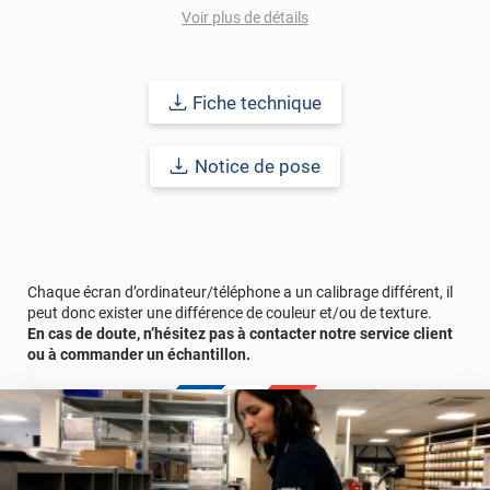
comptez sur ce vinyl de haute qualité avec une excellente
Voir plus de détails
résistance à l’eau, à la saleté, à l’abrasion, aux UV et à l’usure.
Grâce à son épaisseur, cet adhésif masque également les petites
imperfections. Classé A+ au test C.O.V et C-s2,d0 au feu, ce
revêtement peut être installé dans un lieu ouvert public.
Fiche technique
Durabilité
: 10 ans en pose intérieur (anti craquèlement,
écaillage, délamination et jaunissement)
Notice de pose
Afin de vous rendre compte de la qualité et de son rendu
véritable, nous vous conseillons de faire une demande
d'échantillons gratuite.
Chaque écran d’ordinateur/téléphone a un calibrage différent, il
peut donc exister une différence de couleur et/ou de texture.
En cas de doute, n’hésitez pas à contacter notre service client
ou à commander un échantillon.