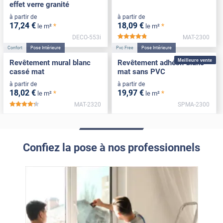
effet verre granité
à partir de
à partir de
17
,24
€
18
,09
€
*
*
le m²
le m²
DECO-553i
MAT-2300
*****
Confort
Pose Intérieure
Pvc Free
Pose Intérieure
Meilleure vente
Revêtement mural blanc
Revêtement adhésif blanc
cassé mat
mat sans PVC
à partir de
à partir de
18
,02
€
19
,97
€
*
*
le m²
le m²
MAT-2320
SPMA-2300
*****
Confiez la pose à nos professionnels