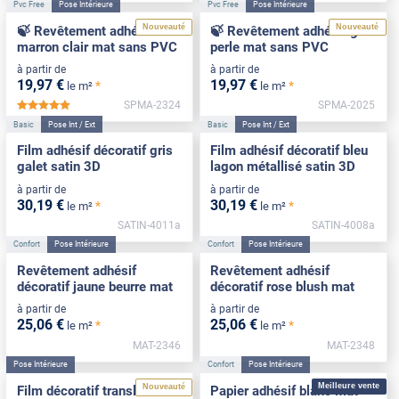
Pvc Free
Pose Intérieure
Pvc Free
Pose Intérieure
Nouveauté
Nouveauté
🍃 Revêtement adhésif
🍃 Revêtement adhésif gris
marron clair mat sans PVC
perle mat sans PVC
à partir de
à partir de
19
,97
€
19
,97
€
*
*
le m²
le m²
SPMA-2324
SPMA-2025
*****
Basic
Pose Int / Ext
Basic
Pose Int / Ext
Film adhésif décoratif gris
Film adhésif décoratif bleu
galet satin 3D
lagon métallisé satin 3D
à partir de
à partir de
30
,19
€
30
,19
€
*
*
le m²
le m²
SATIN-4011a
SATIN-4008a
Confort
Pose Intérieure
Confort
Pose Intérieure
Revêtement adhésif
Revêtement adhésif
décoratif jaune beurre mat
décoratif rose blush mat
à partir de
à partir de
25
,06
€
25
,06
€
*
*
le m²
le m²
MAT-2346
MAT-2348
Pose Intérieure
Confort
Pose Intérieure
Meilleure vente
Nouveauté
Film décoratif translucide
Papier adhésif blanc mat