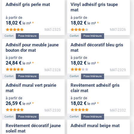
Adhésif gris perle mat
Vinyl adhésif gris taupe
mat
à partir de
à partir de
18
,02
€
18
,02
€
*
*
le m²
le m²
MAT-2325
MAT-2326
*****
*****
Confort
Pose Intérieure
Confort
Pose Intérieure
Adhésif pour meuble jaune
Adhésif décoratif bleu gris
bouton d'or mat
mat
à partir de
à partir de
24
,84
€
18
,02
€
*
*
le m²
le m²
MAT-2328
MAT-2329
*****
*****
Confort
Pose Intérieure
Confort
Pose Intérieure
Adhésif mural vert prairie
Revêtement adhésif gris
mat
clair mat
à partir de
à partir de
26
,59
€
18
,02
€
*
*
le m²
le m²
MAT-2330
MAT-2332
*****
*****
Confort
Pose Intérieure
Confort
Pose Intérieure
Revêtement décoratif jaune
Adhésif mural beige mat
soleil mat