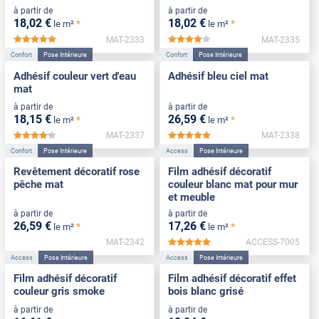
à partir de
à partir de
18
,02
€
18
,02
€
*
*
le m²
le m²
MAT-2333
MAT-2335
*****
*****
Confort
Pose Intérieure
Confort
Pose Intérieure
Adhésif couleur vert d'eau
Adhésif bleu ciel mat
mat
à partir de
à partir de
18
,15
€
26
,59
€
*
*
le m²
le m²
MAT-2337
MAT-2338
*****
*****
Confort
Pose Intérieure
Access
Pose Intérieure
Revêtement décoratif rose
Film adhésif décoratif
pêche mat
couleur blanc mat pour mur
et meuble
à partir de
à partir de
26
,59
€
17
,26
€
*
*
le m²
le m²
MAT-2342
ACCESS-7005
*****
Access
Pose Intérieure
Access
Pose Intérieure
Film adhésif décoratif
Film adhésif décoratif effet
couleur gris smoke
bois blanc grisé
à partir de
à partir de