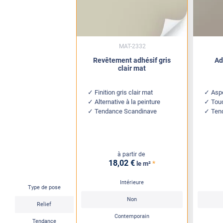
MAT-2332
Revêtement adhésif gris
Ad
clair mat
Finition gris clair mat
Aspe
Alternative à la peinture
Touc
Tendance Scandinave
Ten
à partir de
18
,02
€
*
le m²
Intérieure
Type de pose
Non
Relief
Contemporain
Tendance