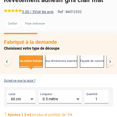
*****
5.00
/ 5
Voir les avis
Ref :
MAT-2332
Confort
Pose Intérieure
AVANT
Fabriqué à la demande
Choisissez votre type de découpe
Au mètre linéaire
Aux dimensions exactes
Façade de cuisine
Créden
Qu'est-ce que la laize ?
Laize
Longueur
Quantité
Ajoutez
1.5
ml
en plus et profitez de
-
1
%