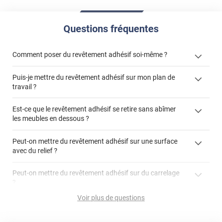
Questions fréquentes
Comment poser du revêtement adhésif soi-même ?
Puis-je mettre du revêtement adhésif sur mon plan de
« Comment poser un revêtement adhésif ? »
travail ?
Est-ce que le revêtement adhésif se retire sans abîmer
les meubles en dessous ?
"Peut-on installer du
Peut-on mettre du revêtement adhésif sur une surface
revêtement adhésif sur un plan de travail de cuisine ?"
avec du relief ?
Peut-on mettre du revêtement adhésif sur du carrelage
?
Partir d'un coin et tirer assez fermement
Voir plus de questions
Utiliser une solution de dépose pour annuler l'action de la
Comment poser du revêtement adhésif dans les angles
colle
?
S'aider d'un décapeur thermique : la colle va ramollir le film
faire appel à un