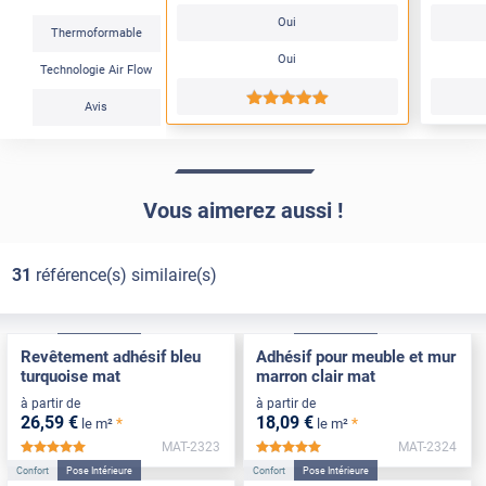
Oui
Thermoformable
Oui
Technologie Air Flow
*****
Avis
Vous aimerez aussi !
31
référence(s) similaire(s)
Confort
Pose Intérieure
Confort
Pose Intérieure
Revêtement adhésif bleu
Adhésif pour meuble et mur
turquoise mat
marron clair mat
à partir de
à partir de
26
,59
€
18
,09
€
*
*
le m²
le m²
MAT-2323
MAT-2324
*****
*****
Confort
Pose Intérieure
Confort
Pose Intérieure