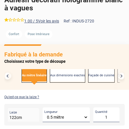
à vagues
*****
1.00
/ 5
Voir les avis
Ref :
INDUS-2720
AVANT
APRÈS
Confort
Pose Intérieure
Fabriqué à la demande
Choisissez votre type de découpe
Au mètre linéaire
Aux dimensions exactes
Façade de cuisine
Créden
Qu'est-ce que la laize ?
Longueur
Quantité
Laize
122
cm