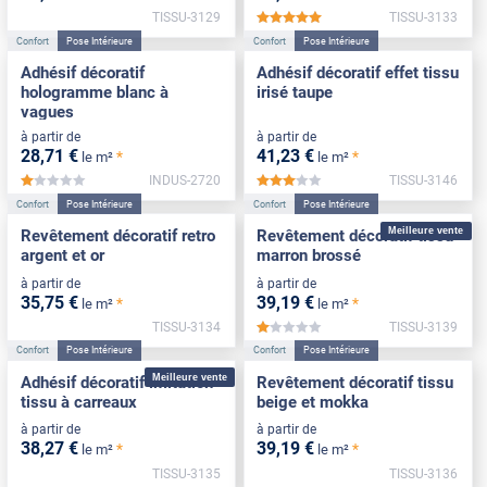
TISSU-3129
TISSU-3133
*****
Confort
Pose Intérieure
Confort
Pose Intérieure
Adhésif décoratif
Adhésif décoratif effet tissu
hologramme blanc à
irisé taupe
vagues
à partir de
à partir de
28
,71
€
41
,23
€
*
*
le m²
le m²
INDUS-2720
TISSU-3146
*****
*****
Confort
Pose Intérieure
Confort
Pose Intérieure
Meilleure vente
Revêtement décoratif retro
Revêtement décoratif tissu
argent et or
marron brossé
à partir de
à partir de
35
,75
€
39
,19
€
*
*
le m²
le m²
TISSU-3134
TISSU-3139
*****
Confort
Pose Intérieure
Confort
Pose Intérieure
Meilleure vente
Adhésif décoratif imitation
Revêtement décoratif tissu
tissu à carreaux
beige et mokka
à partir de
à partir de
38
,27
€
39
,19
€
*
*
le m²
le m²
TISSU-3135
TISSU-3136