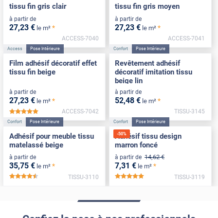
tissu fin gris clair
tissu fin gris moyen
à partir de
à partir de
27
,23
€
27
,23
€
*
*
le m²
le m²
ACCESS-7040
ACCESS-7041
Access
Pose Intérieure
Confort
Pose Intérieure
Film adhésif décoratif effet
Revêtement adhésif
tissu fin beige
décoratif imitation tissu
beige lin
à partir de
à partir de
27
,23
€
52
,48
€
*
*
le m²
le m²
ACCESS-7042
TISSU-3145
*****
Confort
Pose Intérieure
Confort
Pose Intérieure
-
50
%
Adhésif pour meuble tissu
Adhésif tissu design
matelassé beige
marron foncé
14
,62
€
à partir de
à partir de
35
,75
€
7
,31
€
*
*
le m²
le m²
TISSU-3110
TISSU-3119
*****
*****