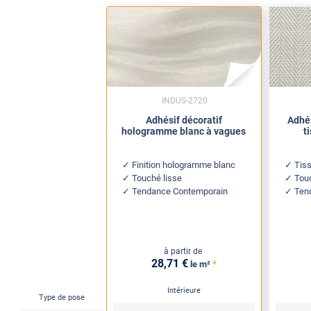
INDUS-2720
Adhésif décoratif
Adhés
hologramme blanc à vagues
t
Finition hologramme blanc
Tis
Touché lisse
Touc
Tendance Contemporain
Ten
à partir de
28
,71
€
*
le m²
Intérieure
Type de pose