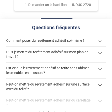
Demander un échantillon de
INDUS-2720
Questions fréquentes
Comment poser du revêtement adhésif soi-même ?
Puis-je mettre du revêtement adhésif sur mon plan de
« Comment poser un revêtement adhésif ? »
travail ?
Est-ce que le revêtement adhésif se retire sans abîmer
les meubles en dessous ?
"Peut-on installer du
Peut-on mettre du revêtement adhésif sur une surface
revêtement adhésif sur un plan de travail de cuisine ?"
avec du relief ?
Peut-on mettre du revêtement adhésif sur du carrelage
?
Partir d'un coin et tirer assez fermement