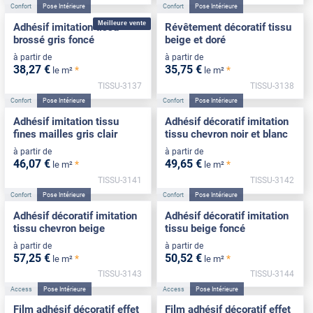
Confort
Pose Intérieure
Confort
Pose Intérieure
Meilleure vente
Adhésif imitation tissu
Révêtement décoratif tissu
brossé gris foncé
beige et doré
à partir de
à partir de
38
,27
€
35
,75
€
*
*
le m²
le m²
TISSU-3137
TISSU-3138
Confort
Pose Intérieure
Confort
Pose Intérieure
Adhésif imitation tissu
Adhésif décoratif imitation
fines mailles gris clair
tissu chevron noir et blanc
à partir de
à partir de
46
,07
€
49
,65
€
*
*
le m²
le m²
TISSU-3141
TISSU-3142
Confort
Pose Intérieure
Confort
Pose Intérieure
Adhésif décoratif imitation
Adhésif décoratif imitation
tissu chevron beige
tissu beige foncé
à partir de
à partir de
57
,25
€
50
,52
€
*
*
le m²
le m²
TISSU-3143
TISSU-3144
Access
Pose Intérieure
Access
Pose Intérieure
Film adhésif décoratif effet
Film adhésif décoratif effet