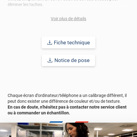
éliminer les taches.
Sécurité et écologie au cœur de sa conception
Voir plus de détails
Classement au feu B-S1-d0
(équivalent du M1) : sécurité accrue
pour les lieux publics. ;
Sans PVC
: aucune odeur désagréable et respect de
l’environnement.
Fiche technique
Avant la pose, assurez-vous de nettoyer soigneusement la
Notice de pose
surface pour un rendu parfait.
Redonnez vie à vos espaces avec ce revêtement alliant
esthétique, durabilité et écoresponsabilité.
Afin de vous rendre compte du rendu de ce revêtement adhésif
Chaque écran d’ordinateur/téléphone a un calibrage différent, il
dans votre intérieur, n’hésitez pas à commander un échantillon
peut donc exister une différence de couleur et/ou de texture.
gratuit.
En cas de doute, n’hésitez pas à contacter notre service client
ou à commander un échantillon.
Référence produit :
SPB22119
.