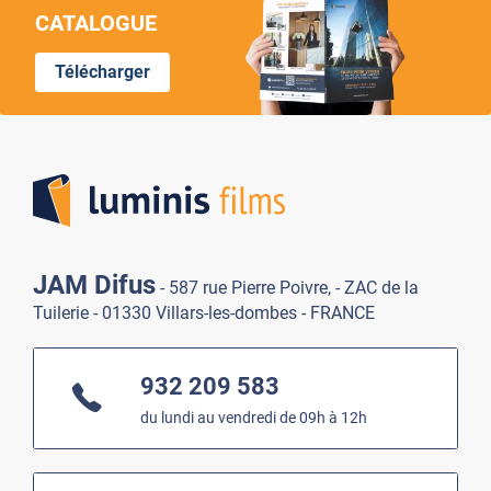
CATALOGUE
Télécharger
Lumi
JAM Difus
- 587 rue Pierre Poivre, - ZAC de la
Tuilerie - 01330 Villars-les-dombes - FRANCE
932 209 583
du lundi au vendredi de 09h à 12h