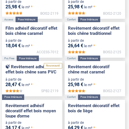
à partir de
à partir de
25
,98
€
25
,98
€
*
*
le m²
le m²
BOIS2-2119
BOIS2-2120
*****
*****
Access
Pose Intérieure
Confort
Pose Intérieure
Film adhésif décoratif effet
Revêtement décoratif effet
bois chêne caramel
bois chêne traditionnel
à partir de
à partir de
18
,04
€
26
,64
€
*
*
le m²
le m²
ACCESS-7012
BOIS2-2125
*****
Pvc Free
Pose Intérieure
Confort
Pose Intérieure
Nouveauté
🍃 Revêtement adhésif
Revêtement décoratif
effet bois chêne sans PVC
chêne mat caramel
à partir de
à partir de
28
,47
€
25
,98
€
*
*
le m²
le m²
SPB2-2119
BOIS2-2127
*****
*****
Pose Intérieure
Confort
Pose Intérieure
Revêtement adhésif
Revêtement décoratif effet
décoratif effet bois moyen
bois de liège
loupe d'orme
à partir de
à partir de
34
,17
€
64
,29
€
*
*
le m²
le m²