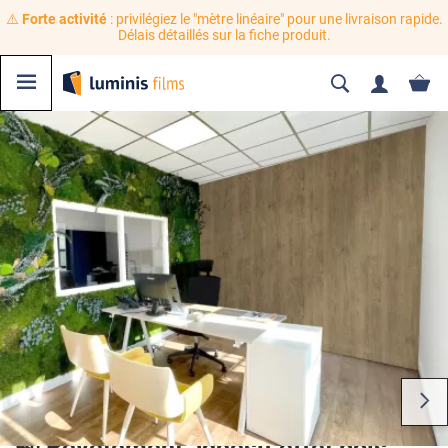
⚠️
Forte activité
: privilégiez le "mètre linéaire" pour une livraison rapide.
Délais détaillés sur la fiche produit.
🍃 Revêtement adhésif effet bois