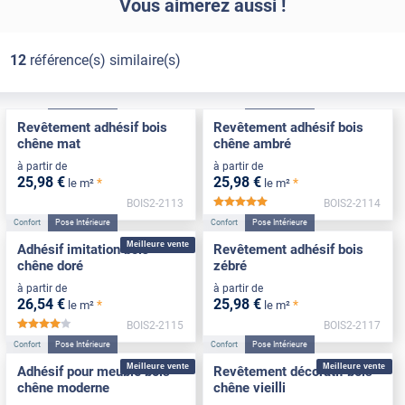
Vous aimerez aussi !
12
référence(s) similaire(s)
Confort
Pose Intérieure
Confort
Pose Intérieure
Revêtement adhésif bois
Revêtement adhésif bois
chêne mat
chêne ambré
à partir de
à partir de
25
,98
€
25
,98
€
*
*
le m²
le m²
BOIS2-2113
BOIS2-2114
*****
Confort
Pose Intérieure
Confort
Pose Intérieure
Meilleure vente
Adhésif imitation bois
Revêtement adhésif bois
chêne doré
zébré
à partir de
à partir de
26
,54
€
25
,98
€
*
*
le m²
le m²
BOIS2-2115
BOIS2-2117
*****
Confort
Pose Intérieure
Confort
Pose Intérieure
Meilleure vente
Meilleure vente
Adhésif pour meuble bois
Revêtement décoratif bois
chêne moderne
chêne vieilli