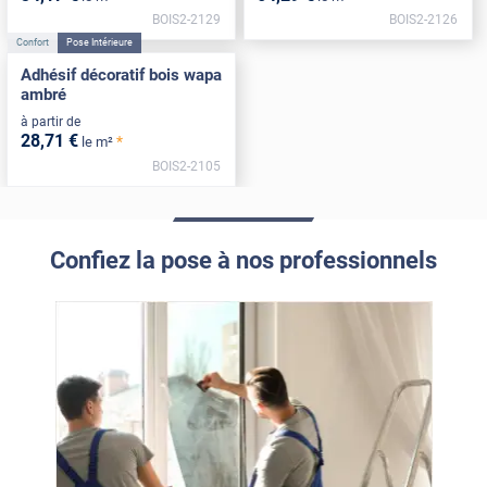
BOIS2-2129
BOIS2-2126
Confort
Pose Intérieure
Adhésif décoratif bois wapa
ambré
à partir de
28
,71
€
*
le m²
BOIS2-2105
Confiez la pose à nos professionnels