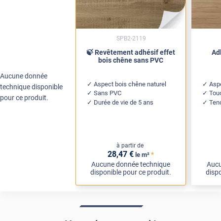
SPB2-2119
🍃 Revêtement adhésif effet
Ad
bois chêne sans PVC
Aucune donnée
Aspect bois chêne naturel
Aspe
technique disponible
Sans PVC
Tou
pour ce produit.
Durée de vie de 5 ans
Ten
à partir de
28
,47
€
*
le m²
Aucune donnée technique
Aucu
disponible pour ce produit.
dispo