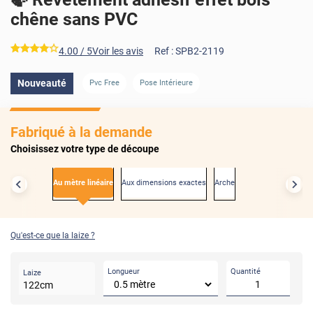
chêne sans PVC
*****
4.00
/ 5
Voir les avis
Ref :
SPB2-2119
Nouveauté
Pvc Free
Pose Intérieure
Fabriqué à la demande
Choisissez votre type de découpe
Au mètre linéaire
Aux dimensions exactes
Arche
Qu'est-ce que la laize ?
Longueur
Quantité
Laize
122
cm