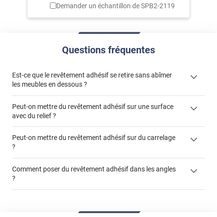
Demander un échantillon de
SPB2-2119
Questions fréquentes
Est-ce que le revêtement adhésif se retire sans abîmer
les meubles en dessous ?
Peut-on mettre du revêtement adhésif sur une surface
avec du relief ?
Peut-on mettre du revêtement adhésif sur du carrelage
?
Partir d'un coin et tirer assez fermement
Utiliser une solution de dépose pour annuler l'action de la
Comment poser du revêtement adhésif dans les angles
colle
?
S'aider d'un décapeur thermique : la colle va ramollir le film
faire appel à un
et la colle. Vous retirez beaucoup plus facilement le
«
poseur professionnel
revêtement adhésif.
Réussir la pose d'un revêtement adhésif dans les angles. »
Lisser la surface avec un enduit de lissage au préalable
Commander à la taille des carreaux et réappliquer un joint