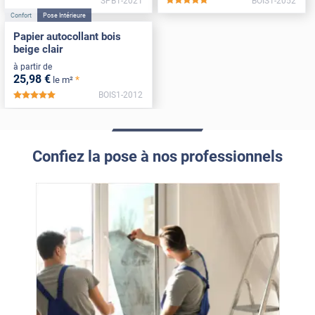
SPB1-2021
BOIS1-2052
*****
Confort
Pose Intérieure
Papier autocollant bois
beige clair
à partir de
25
,98
€
*
le m²
BOIS1-2012
*****
Confiez la pose à nos professionnels