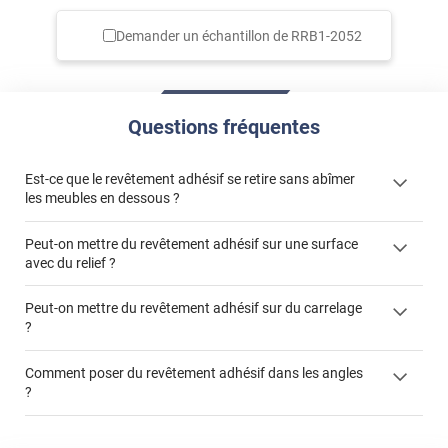
Demander un échantillon de
RRB1-2052
Questions fréquentes
Est-ce que le revêtement adhésif se retire sans abîmer
les meubles en dessous ?
Peut-on mettre du revêtement adhésif sur une surface
avec du relief ?
Peut-on mettre du revêtement adhésif sur du carrelage
?
Partir d'un coin et tirer assez fermement
Utiliser une solution de dépose pour annuler l'action de la
Comment poser du revêtement adhésif dans les angles
colle
?
S'aider d'un décapeur thermique : la colle va ramollir le film
faire appel à un
et la colle. Vous retirez beaucoup plus facilement le
«
poseur professionnel
revêtement adhésif.
Réussir la pose d'un revêtement adhésif dans les angles. »
Lisser la surface avec un enduit de lissage au préalable