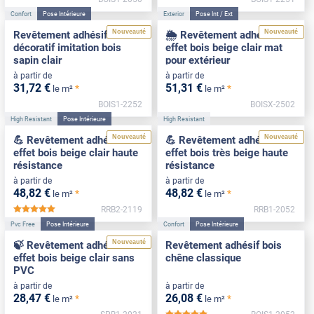
Confort
Pose Intérieure
Exterior
Pose Int / Ext
Nouveauté
Nouveauté
Revêtement adhésif
🌦️ Revêtement adhésif
décoratif imitation bois
effet bois beige clair mat
sapin clair
pour extérieur
à partir de
à partir de
31
,72
€
51
,31
€
*
*
le m²
le m²
BOIS1-2252
BOISX-2502
High Resistant
Pose Intérieure
High Resistant
Nouveauté
Nouveauté
💪 Revêtement adhésif
💪 Revêtement adhésif
effet bois beige clair haute
effet bois très beige haute
résistance
résistance
à partir de
à partir de
48
,82
€
48
,82
€
*
*
le m²
le m²
RRB2-2119
RRB1-2052
*****
Pvc Free
Pose Intérieure
Confort
Pose Intérieure
Nouveauté
🍃 Revêtement adhésif
Revêtement adhésif bois
effet bois beige clair sans
chêne classique
PVC
à partir de
à partir de
28
,47
€
26
,08
€
*
*
le m²
le m²