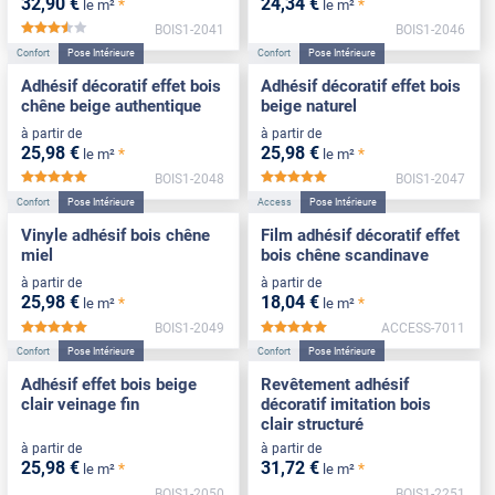
32
,90
€
24
,34
€
*
*
le m²
le m²
BOIS1-2041
BOIS1-2046
*****
Confort
Pose Intérieure
Confort
Pose Intérieure
Adhésif décoratif effet bois
Adhésif décoratif effet bois
chêne beige authentique
beige naturel
à partir de
à partir de
25
,98
€
25
,98
€
*
*
le m²
le m²
BOIS1-2048
BOIS1-2047
*****
*****
Confort
Pose Intérieure
Access
Pose Intérieure
Vinyle adhésif bois chêne
Film adhésif décoratif effet
miel
bois chêne scandinave
à partir de
à partir de
25
,98
€
18
,04
€
*
*
le m²
le m²
BOIS1-2049
ACCESS-7011
*****
*****
Confort
Pose Intérieure
Confort
Pose Intérieure
Adhésif effet bois beige
Revêtement adhésif
clair veinage fin
décoratif imitation bois
clair structuré
à partir de
à partir de
25
,98
€
31
,72
€
*
*
le m²
le m²
BOIS1-2050
BOIS1-2251