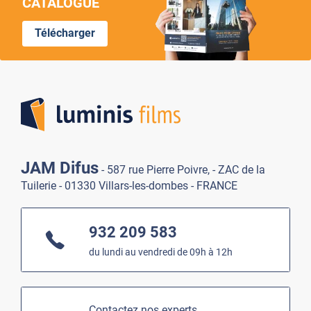
CATALOGUE
Télécharger
Lumi
JAM Difus
- 587 rue Pierre Poivre, - ZAC de la
Tuilerie - 01330 Villars-les-dombes - FRANCE
932 209 583
du lundi au vendredi de 09h à 12h
Contactez nos experts