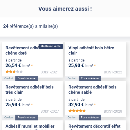
Vous aimerez aussi !
24
référence(s) similaire(s)
Confort
Pose Intérieure
Confort
Pose Intérieure
Meilleure vente
Revêtement adhésif bois
Vinyl adhésif bois hêtre
chêne doré
clair
à partir de
à partir de
26
,54
€
25
,98
€
*
*
le m²
le m²
BOIS1-2021
BOIS1-2022
*****
Confort
Pose Intérieure
Confort
Pose Intérieure
Revêtement adhésif bois
Revêtement adhésif bois
très clair
chêne sablé
à partir de
à partir de
25
,98
€
32
,90
€
*
*
le m²
le m²
BOIS1-2027
BOIS1-2028
*****
Confort
Pose Intérieure
Confort
Pose Intérieure
Adhésif mural et mobilier
Revêtement décoratif effet