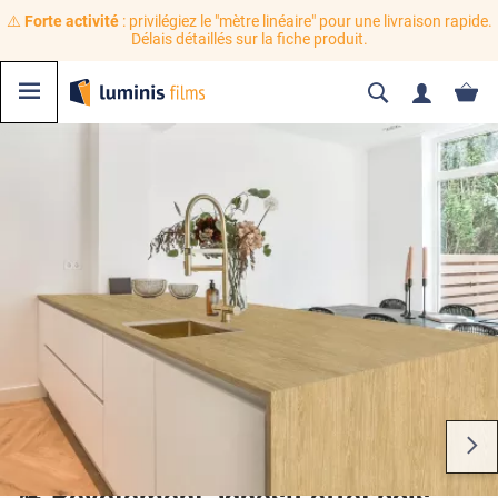
⚠️
Forte activité
: privilégiez le "mètre linéaire" pour une livraison rapide.
Délais détaillés sur la fiche produit.
💪 Revêtement adhésif effet bois