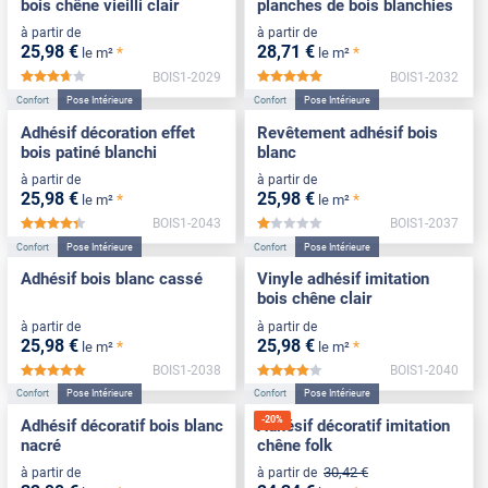
bois chêne vieilli clair
planches de bois blanchies
à partir de
à partir de
25
,98
€
28
,71
€
*
*
le m²
le m²
BOIS1-2029
BOIS1-2032
*****
*****
Confort
Pose Intérieure
Confort
Pose Intérieure
Adhésif décoration effet
Revêtement adhésif bois
bois patiné blanchi
blanc
à partir de
à partir de
25
,98
€
25
,98
€
*
*
le m²
le m²
BOIS1-2043
BOIS1-2037
*****
*****
Confort
Pose Intérieure
Confort
Pose Intérieure
Adhésif bois blanc cassé
Vinyle adhésif imitation
bois chêne clair
à partir de
à partir de
25
,98
€
25
,98
€
*
*
le m²
le m²
BOIS1-2038
BOIS1-2040
*****
*****
Confort
Pose Intérieure
Confort
Pose Intérieure
-
20
%
Adhésif décoratif bois blanc
Adhésif décoratif imitation
nacré
chêne folk
30
,42
€
à partir de
à partir de