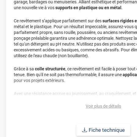
garage, bardages ou menuiseries. Alliant esthétique et performanc
une nouvelle vie à vos
supports en plastique ou en métal
.
Ce revêtement s’applique parfaitement sur des
surfaces rigides 
métal et le plastique. Pour un résultat impeccable, assurez-vous q
parfaitement propre, sans rouille, poussière, ou anciens revêteme
ponçage préalable garantira une adhérence optimale. Nettoyez la
tel qu'un détergent au pH neutre. N'utilisez pas des produits ave
excessivement acides ou basiques, comme des abrasifs. Pour élim
utilisez de l'eau chaude (non bouillante).
Grâce à sa
colle structurée
, ce revêtement est facile à poser tout
tenue. Bien qu'il ne soit pas thermoformable, il assure une
applica
pour vos projets extérieurs.
Avec une résistance accrue au jaunissement, au craquèlement, et u
revêtement conserve son élégance pendant
7 à 12 ans
, à conditi
recommandations de pose soient respectées.
Voir plus de détails
Apportez une touche contemporaine à vos extérieurs tout en prolo
surfaces. Ce revêtement effet bois beige clair mat offre une finitio
Fiche technique
sublimer vos espaces en toute simplicité.