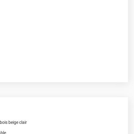
ois beige clair
able