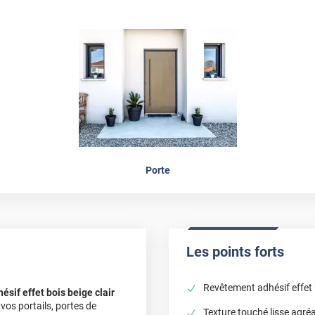
Porte
Les points forts
Revêtement adhésif effet b
sif effet bois beige clair
 vos portails, portes de
Texture touché lisse agré