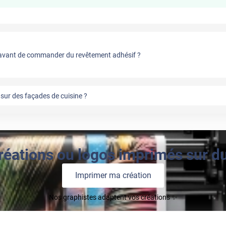
vant de commander du revêtement adhésif ?
sur des façades de cuisine ?
réations ou logos imprimés sur du 
Imprimer ma création
Nos graphistes adaptent vos créations ✨