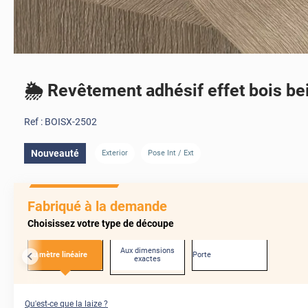
🌦️ Revêtement adhésif effet bois bei
Ref :
BOISX-2502
Nouveauté
Exterior
Pose Int / Ext
Fabriqué à la demande
Choisissez votre type de découpe
Aux dimensions
Au mètre linéaire
Porte
exactes
Qu'est-ce que la laize ?