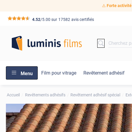
⚠️
Forte activité
*****
4.52
/5.00 sur
17582
avis certifiés
Film pour vitrage
Revêtement adhésif
Menu
Accueil
Revêtements adhésifs
Revêtement adhésif spécial
Ext