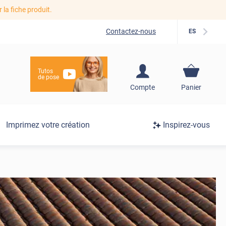
r la fiche produit.
Contactez-nous
ES
Tutos
de pose
S'inscrire / Se
Compte
Panier
connecter
Connexion
Imprimez votre création
Inspirez-vous
/
Inscription