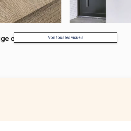
ge clair mat pour extérieur
Voir tous les visuels