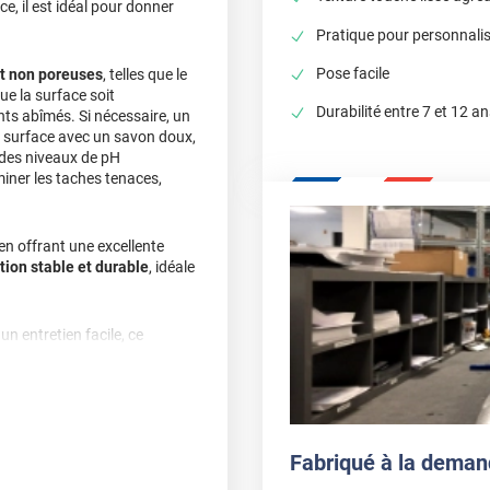
e, il est idéal pour donner
Pratique pour personnalise
Pose facile
et non poreuses
, telles que le
ue la surface soit
Durabilité entre 7 et 12 a
nts abîmés. Si nécessaire, un
 surface avec un savon doux,
c des niveaux de pH
iner les taches tenaces,
 en offrant une excellente
tion stable et durable
, idéale
n entretien facile, ce
on que toutes les
ngeant la durée de vie de vos
n raffinée et durable pour
Fabriqué à la deman