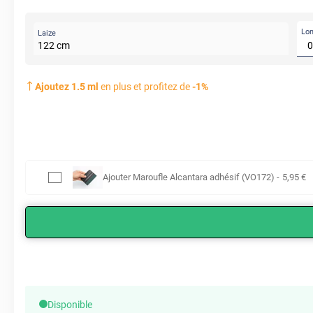
Lo
Laize
122
cm
Ajoutez
1.5
ml
en plus et profitez de
-
1
%
Ajouter
Maroufle Alcantara adhésif (VO172)
-
5
,95
€
Disponible