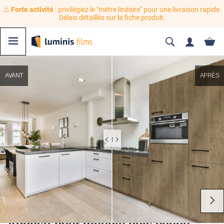
⚠️
Forte activité
: privilégiez le "mètre linéaire" pour une livraison rapide.
Délais détaillés sur la fiche produit.
AVANT
APRÈS
Adhésif pour meuble bois chêne