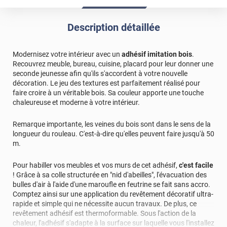
bois. J ai laissé les pieds noir. Très contente du résultat
facile a poser avec séchoir à cheveux. De plus livraison en
Description détaillée
2jours
*****
Il y a 1908 jours
Modernisez votre intérieur avec un
adhésif imitation bois
.
Très bon produits pour recouvrir des meubles
Recouvrez meuble, bureau, cuisine, placard pour leur donner une
seconde jeunesse afin qu'ils s'accordent à votre nouvelle
décoration. Le jeu des textures est parfaitement réalisé pour
faire croire à un véritable bois. Sa couleur apporte une touche
chaleureuse et moderne à votre intérieur.
Remarque importante, les veines du bois sont dans le sens de la
longueur du rouleau. C'est-à-dire qu'elles peuvent faire jusqu'à 50
m.
Pour habiller vos meubles et vos murs de cet adhésif,
c'est facile
! Grâce à sa colle structurée en "nid d'abeilles", l'évacuation des
bulles d'air à l'aide d'une maroufle en feutrine se fait sans accro.
Comptez ainsi sur une application du revêtement décoratif ultra-
rapide et simple qui ne nécessite aucun travaux. De plus, ce
revêtement adhésif est thermoformable. Sous l'action de la
chaleur, l'adhésif s'adapte à la surface sur laquelle vous l'installez