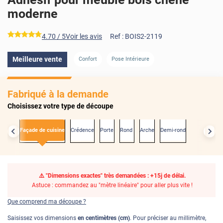
moderne
*****
4.70
/ 5
Voir les avis
Ref :
BOIS2-2119
Meilleure vente
Confort
Pose Intérieure
AVANT
Fabriqué à la demande
Choisissez votre type de découpe
xactes
Façade de cuisine
Crédence
Porte
Rond
Arche
Demi-rond
⚠️ "Dimensions exactes" très demandées : +15j de délai.
Astuce : commandez au "mètre linéaire" pour aller plus vite !
Que comprend ma découpe ?
Saisissez vos dimensions
en centimètres (cm)
. Pour préciser au millimètre,