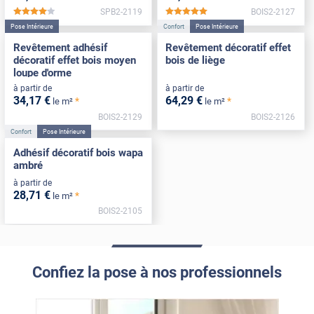
SPB2-2119
BOIS2-2127
*****
*****
Pose Intérieure
Confort
Pose Intérieure
Revêtement adhésif
Revêtement décoratif effet
décoratif effet bois moyen
bois de liège
loupe d'orme
à partir de
à partir de
34
,17
€
64
,29
€
*
*
le m²
le m²
BOIS2-2129
BOIS2-2126
Confort
Pose Intérieure
Adhésif décoratif bois wapa
ambré
à partir de
28
,71
€
*
le m²
BOIS2-2105
Confiez la pose à nos professionnels