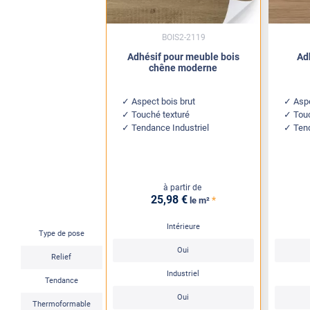
BOIS2-2119
Adhésif pour meuble bois
Ad
chêne moderne
Aspect bois brut
Aspe
Touché texturé
Tou
Tendance Industriel
Ten
à partir de
25
,98
€
*
le m²
Intérieure
Type de pose
Oui
Relief
Industriel
Tendance
Oui
Thermoformable