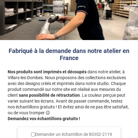
et les bords/tranches de votre façade, il faut ajouter l’épaisseur
des bords aux dimensions saisies.
Exemple
: pour une façade de
60 x 80 cm
avec des bords de
2
cm
, vous devez saisir
64 x 84 cm
(60+2+2 et 80+2+2).
Fabriqué à la demande dans notre atelier en
France
Nos produits sont imprimés et découpés
dans notre atelier, à
Villars-les-Dombes. Nous proposons des collections exclusives
avec des designs créés et imprimés dans notre studio. Chaque
produit commandé sur notre site est réalisé aux mesures du
client
sans possibilité de rétractation
. La couleur perçue peut
varier suivant les écrans. Avant de passer commande, testez
nos échantillons gratuits ! Et évitez ainsi de ne pas être satisfait,
ou de vous tromper 😉
Demandez vos échantillons gratuits !
Demander un échantillon de
BOIS2-2119