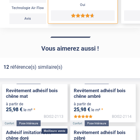
Oui
Technologie Air Flow
*****
Avis
Vous aimerez aussi !
12
référence(s) similaire(s)
Confort
Pose Intérieure
Confort
Pose Intérieure
Revêtement adhésif bois
Revêtement adhésif bois
chêne mat
chêne ambré
à partir de
à partir de
25
,98
€
25
,98
€
*
*
le m²
le m²
BOIS2-2113
BOIS2-2114
*****
Confort
Pose Intérieure
Confort
Pose Intérieure
Meilleure vente
Adhésif imitation bois
Revêtement adhésif bois
chêne doré
zébré