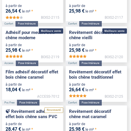
à partir de
à partir de
26
,54
€
25
,98
€
*
*
le m²
le m²
BOIS2-2115
BOIS2-2117
*****
Confort
Pose Intérieure
Confort
Pose Intérieure
Meilleure vente
Meilleure vente
Adhésif pour meuble bois
Revêtement décoratif bois
chêne moderne
chêne vieilli
à partir de
à partir de
25
,98
€
25
,98
€
*
*
le m²
le m²
BOIS2-2119
BOIS2-2120
*****
*****
Access
Pose Intérieure
Confort
Pose Intérieure
Film adhésif décoratif effet
Revêtement décoratif effet
bois chêne caramel
bois chêne traditionnel
à partir de
à partir de
18
,04
€
26
,64
€
*
*
le m²
le m²
ACCESS-7012
BOIS2-2125
*****
Pvc Free
Pose Intérieure
Confort
Pose Intérieure
Nouveauté
🍃 Revêtement adhésif
Revêtement décoratif
effet bois chêne sans PVC
chêne mat caramel
à partir de
à partir de
28
,47
€
25
,98
€
*
*
le m²
le m²