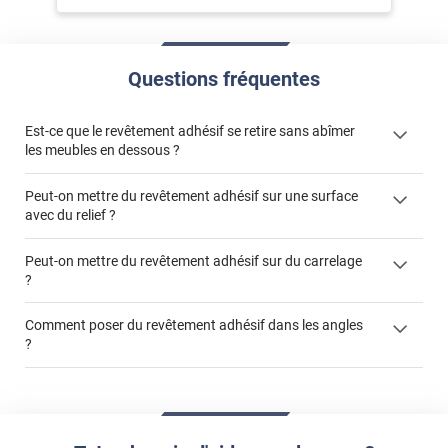
Questions fréquentes
Est-ce que le revêtement adhésif se retire sans abîmer
les meubles en dessous ?
Peut-on mettre du revêtement adhésif sur une surface
avec du relief ?
Peut-on mettre du revêtement adhésif sur du carrelage
?
Partir d'un coin et tirer assez fermement
Utiliser une solution de dépose pour annuler l'action de la
Comment poser du revêtement adhésif dans les angles
colle
?
S'aider d'un décapeur thermique : la colle va ramollir le film
faire appel à un
et la colle. Vous retirez beaucoup plus facilement le
«
poseur professionnel
revêtement adhésif.
Réussir la pose d'un revêtement adhésif dans les angles. »
Lisser la surface avec un enduit de lissage au préalable
Commander à la taille des carreaux et réappliquer un joint
propre par dessus