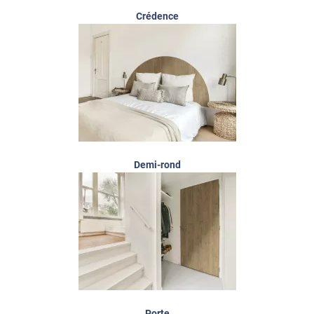
Crédence
Demi-rond
Porte