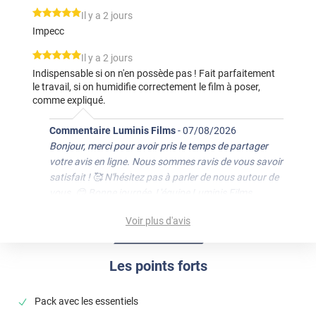
*****
Il y a 2 jours
Impecc
*****
Il y a 2 jours
Indispensable si on n'en possède pas ! Fait parfaitement
le travail, si on humidifie correctement le film à poser,
comme expliqué.
Commentaire Luminis Films
-
07/08/2026
Bonjour, merci pour avoir pris le temps de partager
votre avis en ligne. Nous sommes ravis de vous savoir
satisfait ! 🥰 N'hésitez pas à parler de nous autour de
vous. 😊 Bonne journée, L'équipe Luminis Films
*****
Il y a 4 jours
Voir plus d'avis
Très pratique
Les points forts
Commentaire Luminis Films
-
05/08/2026
Bonjour, merci pour avoir pris le temps de partager
votre avis en ligne. Nous sommes ravis de vous savoir
Pack avec les essentiels
satisfaite ! 🥰 N'hésitez pas à parler de nous autour de