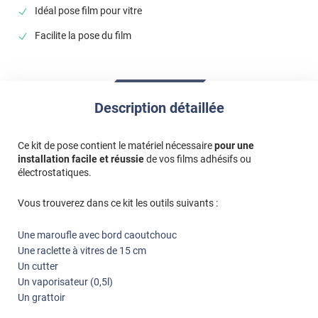
Idéal pose film pour vitre
vous. 😊 Bonne journée, L'équipe Luminis Films
Facilite la pose du film
*****
Il y a 4 jours
ca fonctionne
Commentaire Luminis Films
-
05/08/2026
Bonjour, merci pour avoir pris le temps de partager
Description détaillée
votre avis en ligne. Nous sommes ravis de vous savoir
satisfaite ! 🥰 N'hésitez pas à parler de nous autour de
Ce kit de pose contient le matériel nécessaire
pour une
vous. 😊 Bonne journée, L'équipe Luminis Films
installation facile et réussie
de vos films adhésifs ou
électrostatiques.
*****
Il y a 6 jours
Parfait
Vous trouverez dans ce kit les outils suivants :
Commentaire Luminis Films
-
03/08/2026
Une maroufle avec bord caoutchouc
Bonjour, merci pour avoir pris le temps de partager
Une raclette à vitres de 15 cm
votre avis en ligne. Nous sommes ravis de vous savoir
Un cutter
satisfait ! 🥰 N'hésitez pas à parler de nous autour de
Un vaporisateur (0,5l)
vous. 😊 Bonne journée, L'équipe Luminis Films
Un grattoir
*****
Il y a 11 jours