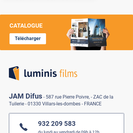
CATALOGUE
Télécharger
Lumi
JAM Difus
- 587 rue Pierre Poivre, - ZAC de la
Tuilerie - 01330 Villars-les-dombes - FRANCE
932 209 583
du lundi au vendredi de 09h à 12h