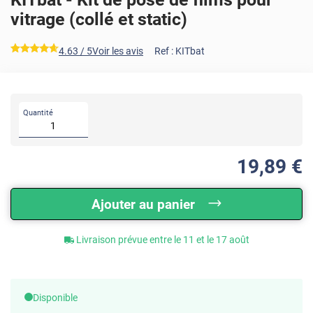
vitrage (collé et static)
*****
4.63
/ 5
Voir les avis
Ref :
KITbat
Quantité
19
,89
€
Ajouter au panier
Livraison prévue entre le 11 et le 17 août
Disponible