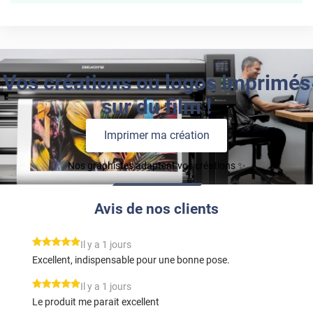
Vos créations ou logos imprimés
sur du film !
Imprimer ma création
Nos graphistes adaptent vos créations ✨
Avis de nos clients
*****
Il y a 1 jours
Excellent, indispensable pour une bonne pose.
*****
Il y a 1 jours
Le produit me parait excellent