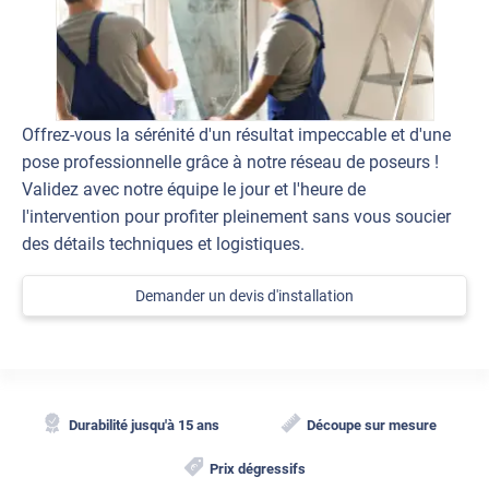
poser le film
Commentaire Luminis Films
-
29/06/2026
Bonjour, merci pour avoir pris le temps de partager
votre avis en ligne. Nous sommes ravis de vous savoir
satisfait ! 🥰 N'hésitez pas à parler de nous autour de
Offrez-vous la sérénité d'un résultat impeccable et d'une
vous. 😊 Bonne journée, L'équipe Luminis Films
pose professionnelle grâce à notre réseau de poseurs !
Validez avec notre équipe le jour et l'heure de
*****
Il y a 42 jours
l'intervention pour profiter pleinement sans vous soucier
Bien utile pour une pose sans bulle
des détails techniques et logistiques.
*****
Il y a 42 jours
Ras
Demander un devis d'installation
*****
Il y a 43 jours
très efficace cet outil
*****
Il y a 44 jours
Nickel !
Durabilité jusqu'à 15 ans
Découpe sur mesure
*****
Il y a 45 jours
Prix dégressifs
Reçue en cadeau avec ma commande ! Pratique et