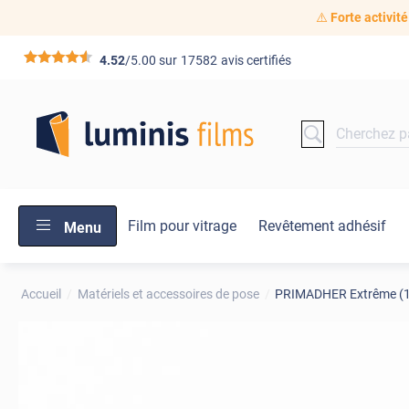
⚠️
Forte activité
*****
4.52
/5.00 sur
17582
avis certifiés
Film pour vitrage
Revêtement adhésif
Menu
Accueil
Matériels et accessoires de pose
PRIMADHER Extrême (10