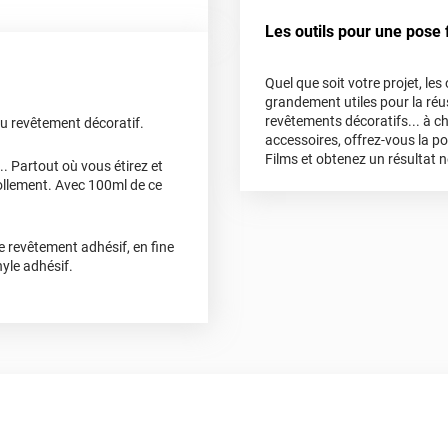
, está muy bien para hacer
Les outils pour une pose f
Quel que soit votre projet, le
grandement utiles pour la réus
revêtements décoratifs... à c
u revêtement décoratif.
accessoires, offrez-vous la p
Films et obtenez un résultat n
s... Partout où vous étirez et
ollement. Avec 100ml de ce
e revêtement adhésif, en fine
yle adhésif.
il est difficile de décoller
ballé
lés