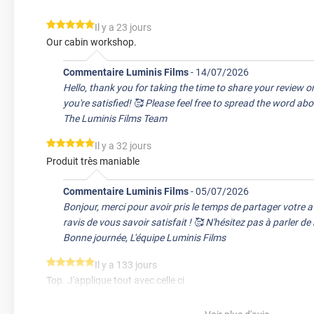
*****
Il y a 23 jours
Our cabin workshop.
Commentaire Luminis Films
-
14/07/2026
Hello, thank you for taking the time to share your review onl
you're satisfied! 🥰 Please feel free to spread the word ab
The Luminis Films Team
*****
Il y a 32 jours
Produit très maniable
Commentaire Luminis Films
-
05/07/2026
Bonjour, merci pour avoir pris le temps de partager votre 
ravis de vous savoir satisfait ! 🥰 N'hésitez pas à parler d
Bonne journée, L'équipe Luminis Films
*****
Il y a 133 jours
Top. J'applique tout avec celle ci
*****
Il y a 168 jours