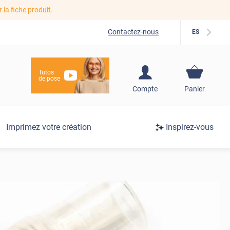
r la fiche produit.
Contactez-nous
ES
Tutos
de pose
S'inscrire / Se
Compte
Panier
connecter
Connexion
Imprimez votre création
Inspirez-vous
/
Inscription