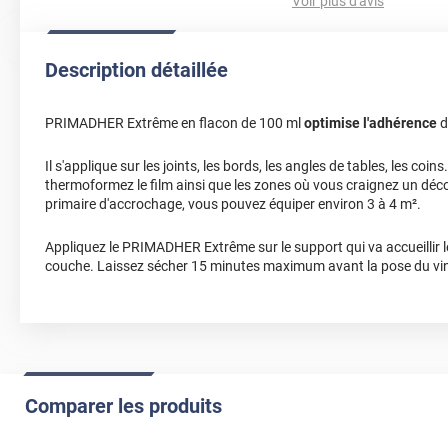
Voir plus d'avis
Pensé que era un material más suave , pero no me desagrada 
cortes , cumple su función .
Description détaillée
*****
Il y a 203 jours
Merveilleux
PRIMADHER Extrême en flacon de 100 ml
optimise l'adhérence
d
*****
Il y a 818 jours
tres bien
Il s'applique sur les joints, les bords, les angles de tables, les coin
thermoformez le film ainsi que les zones où vous craignez un déc
*****
Il y a 1434 jours
primaire d'accrochage, vous pouvez équiper environ 3 à 4 m².
très bon produit
Appliquez le PRIMADHER Extrême sur le support qui va accueillir l
*****
Il y a 1554 jours
couche. Laissez sécher 15 minutes maximum avant la pose du vin
Parfait pour une adhérence maximale sur les côtés à tel point qu'
le papier en cas de mauvais placement.
*****
Il y a 1572 jours
Pas encore essayé , je vous en dirais plus lorsque je l’aurais dé
*****
Il y a 1698 jours
Comparer les produits
Très utile pour recoller par exemple les angles qui se sont décol