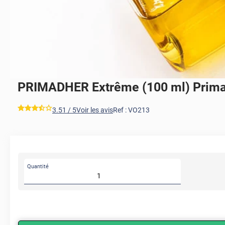
PRIMADHER Extrême (100 ml) Primai
*****
3.51
/ 5
Voir les avis
Ref :
VO213
Quantité