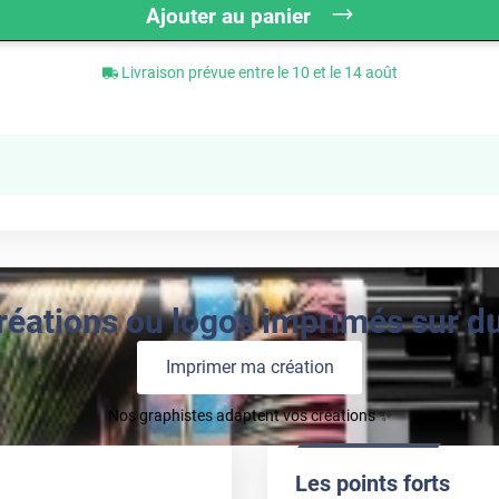
Ajouter au panier
Livraison prévue entre le 10 et le 14 août
réations ou logos imprimés sur du 
Imprimer ma création
Nos graphistes adaptent vos créations ✨
Les points forts