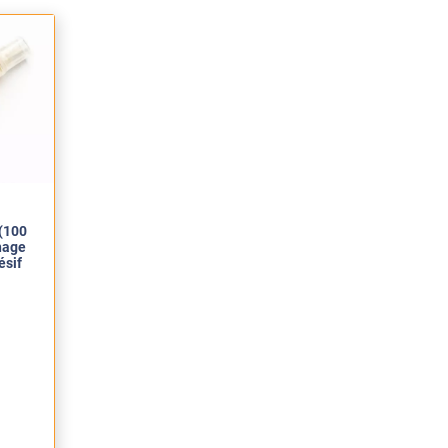
ème.
(100
hage
ésif
face