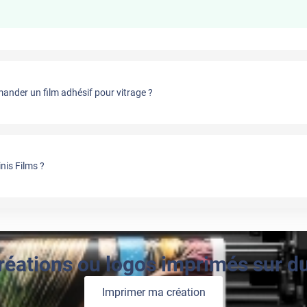
nder un film adhésif pour vitrage ?
nis Films ?
réations ou logos imprimés sur du 
Imprimer ma création