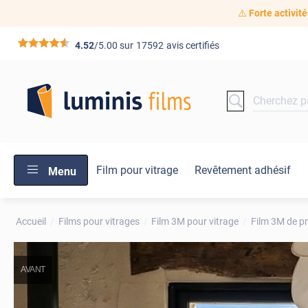
⚠️
Forte activité
*****
4.52
/5.00 sur
17592
avis certifiés
Film pour vitrage
Revêtement adhésif
Menu
Accueil
Films pour vitrages
Film 3M pour vitrage
Film 3M de pr
AVANT