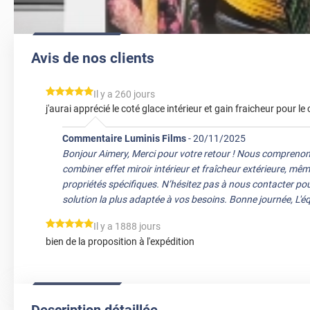
Avis de nos clients
*****
Il y a 260 jours
j'aurai apprécié le coté glace intérieur et gain fraicheur pour le 
Commentaire Luminis Films
-
20/11/2025
Bonjour Aimery, Merci pour votre retour ! Nous comprenon
combiner effet miroir intérieur et fraîcheur extérieure, mêm
propriétés spécifiques. N’hésitez pas à nous contacter pou
solution la plus adaptée à vos besoins. Bonne journée, L'é
*****
Il y a 1888 jours
bien de la proposition à l'expédition