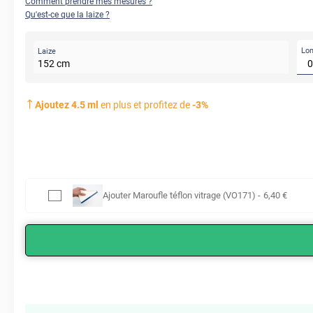
Comment prendre mes mesures ?
Qu'est-ce que la laize ?
Lo
Laize
152
cm
Ajoutez
4.5
ml
en plus et profitez de
-
3
%
Ajouter
Maroufle téflon vitrage (VO171)
-
6
,40
€