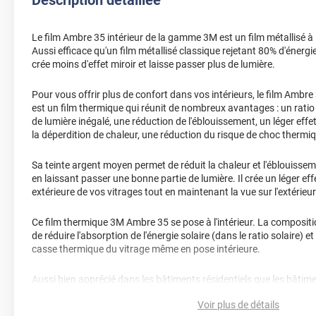
Description détaillée
Le film Ambre 35 intérieur de la gamme 3M est un film métallisé à
Aussi efficace qu'un film métallisé classique rejetant 80% d'énergi
crée moins d'effet miroir et laisse passer plus de lumière.
Pour vous offrir plus de confort dans vos intérieurs, le film Ambre
est un film thermique qui réunit de nombreux avantages : un ratio
de lumière inégalé, une réduction de l'éblouissement, un léger effe
la déperdition de chaleur, une réduction du risque de choc thermi
Sa teinte argent moyen permet de réduit la chaleur et l'éblouissem
en laissant passer une bonne partie de lumière. Il crée un léger eff
extérieure de vos vitrages tout en maintenant la vue sur l'extérieur
Ce film thermique 3M Ambre 35 se pose à l'intérieur. La composi
de réduire l'absorption de l'énergie solaire (dans le ratio solaire) et
casse thermique du vitrage même en pose intérieure.
Aussi bien apprécié dans les bâtiments résidentiels que les bâti
public, ce film thermique Ambre 35 solutionne une grand partie d
Voir plus de détails
vitrages.