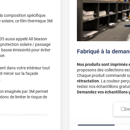
 la composition spécifique.
e solaire, ce film thermique 3M
 35 aussi appelé All Season
 protection solaire / passage
t basse émissivité pour éviter
Fabriqué à la deman
que.
Nos produits sont imprimés 
ent dans votre intérieur tout
proposons des collections exc
et miroir sur la façade
Chaque produit commandé sur 
.
rétractation
. La couleur perç
testez nos échantillons gratuit
tion imaginée par 3M permet
Demandez vos échantillons gr
 donc de limiter le risque de
De
ments à usage commercial ou
es problématiques liées aux