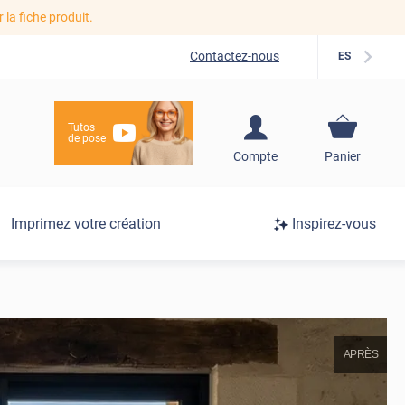
r la fiche produit.
Contactez-nous
ES
Tutos
de pose
S'inscrire / Se
Compte
Panier
connecter
Connexion
Imprimez votre création
Inspirez-vous
/
Inscription
APRÈS