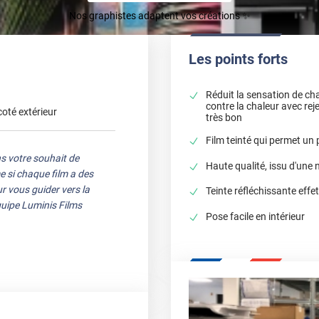
Nos graphistes adaptent vos créations ✨
Les points forts
Réduit la sensation de cha
contre la chaleur avec reje
coté extérieur
très bon
Film teinté qui permet un 
s votre souhait de
Haute qualité, issu d'une
e si chaque film a des
r vous guider vers la
Teinte réfléchissante effet
quipe Luminis Films
Pose facile en intérieur