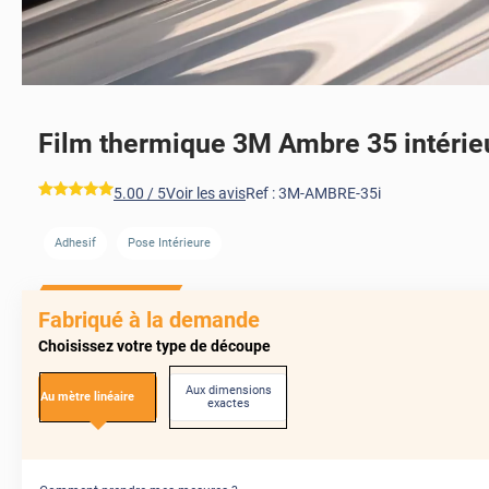
Film thermique 3M Ambre 35 intérie
*****
5.00
/ 5
Voir les avis
Ref :
3M-AMBRE-35i
Adhesif
Pose Intérieure
AVANT
Fabriqué à la demande
Choisissez votre type de découpe
Aux dimensions
Au mètre linéaire
exactes