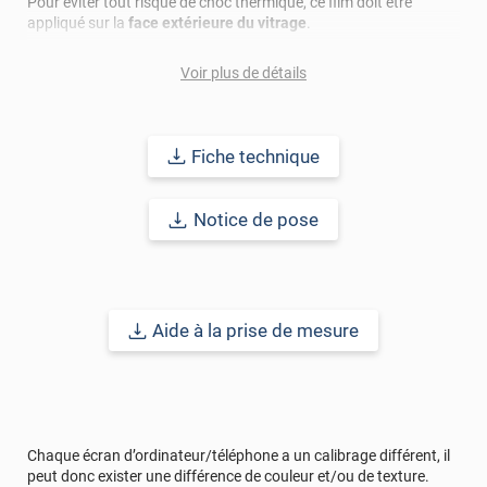
Pour éviter tout risque de choc thermique, ce film doit être
appliqué sur la
face extérieure du vitrage
.
Facile à poser, il ne nécessite
aucune compétence technique
.
Voir plus de détails
Son application avec de l’eau savonneuse permet un ajustement
précis avant qu’il n’adhère complètement à la surface.
Fiche technique
L’
entretien
est simple : utilisez uniquement des
produits et
accessoires non abrasifs
. Après la pose, il est recommandé
d’attendre 30 jours avant de procéder au premier nettoyage.
Notice de pose
Pour plus d’informations, consultez la fiche technique ou
contactez-nous directement. Vous pouvez également
commander des
échantillons gratuits
pour tester le produit
avant achat.
Aide à la prise de mesure
Référence commerciale :
3MMIRROR35
.
Chaque écran d’ordinateur/téléphone a un calibrage différent, il
peut donc exister une différence de couleur et/ou de texture.