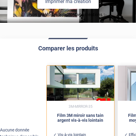
Imprimer ma création
Nos graphistes adaptent vos créations ✨
Comparer les produits
3M-MIRROR-35
Film 3M miroir sans tain
Film
argent vis-à-vis lointain
moy
Aucune donnée
Vis-à-vis lointain
Effi