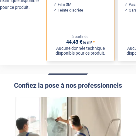
technique disponible
Film 3M
Pass
pour ce produit.
Teinte discrète
Gar
à partir de
44
,43
€
*
le m²
Aucune donnée technique
Aucu
disponible pour ce produit.
dispo
Confiez la pose à nos professionnels