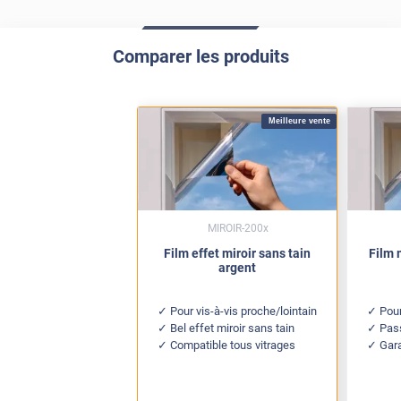
Comparer les produits
Meilleure vente
MIROIR-200x
Film effet miroir sans tain
Film 
argent
Pour vis-à-vis proche/lointain
Pour
Bel effet miroir sans tain
Pas
Compatible tous vitrages
Gar