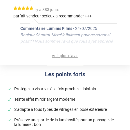
*****
Il y a 383 jours
parfait vendeur serieux a recommander +++
Commentaire Luminis Films
-
24/07/2025
Bonjour Chantal, Merci infiniment pour ce retour si
positif ! Nous sommes ravis que vous ayez apprécié
notre sérieux et espérons vous revoir bientôt. Bonne
journée, L'équipe Luminis Films
Voir plus d'avis
*****
Il y a 699 jours
Pose facile, dimension respectée, parfait !
Les points forts
*****
Il y a 874 jours
Protège du vis-à-vis à la fois proche et lointain
Reste de trace gouttes sous le film qui ne part pas
Teinte effet miroir argent moderne
*****
Il y a 1015 jours
Pas encore ouvert car la météo ne se prête pas à l
S'adapte à tous types de vitrages en pose extérieure
installation du film.
Préserve une partie de la luminosité pour un passage de
*****
Il y a 1042 jours
la lumière : bon
Très bon accueil et conseil, livraison rapide.