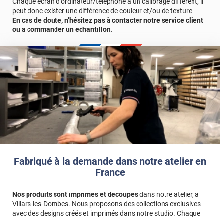
Chaque écran d’ordinateur/téléphone a un calibrage différent, il
*****
Il y a 1950 jours
technique ou à nous contacter directement.
peut donc exister une différence de couleur et/ou de texture.
Pas si facile d'oter les petites poches d'air
En cas de doute, n’hésitez pas à contacter notre service client
Durabilité : 5 à 8 ans pour une application verticale en Europe
ou à commander un échantillon.
*****
Il y a 2017 jours
Centrale.
Ont a beaucoup de vis à vis et la ont se sent enfin chez
nous
Référence produit :
MIROIR200x
*****
Il y a 2021 jours
Très bon produit et répondant à nos attentes
*****
Il y a 2157 jours
Bon produit à bien maroufler pour un bon effet
*****
Il y a 2250 jours
Tres bon produit Livraison rapide Je recommande
Fabriqué à la demande dans notre atelier en
*****
Il y a 2253 jours
France
Rien à de particulier, livraison rapide
*****
Il y a 2263 jours
Nos produits sont imprimés et découpés
dans notre atelier, à
Film effet miroir acheté pour pose sur baie vitrée exposée
Villars-les-Dombes. Nous proposons des collections exclusives
plein Sud afin d'éviter un vis à vis. Parfait ! perte de
avec des designs créés et imprimés dans notre studio. Chaque