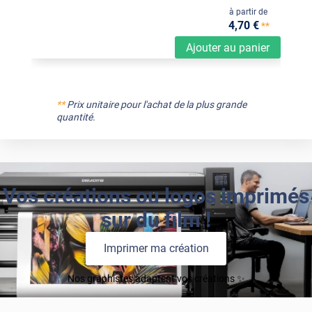
à partir de
4
,70
€
**
Ajouter au panier
**
Prix unitaire pour l'achat de la plus grande
quantité.
Vos créations ou logos imprimés
sur du film !
Imprimer ma création
Nos graphistes adaptent vos créations ✨