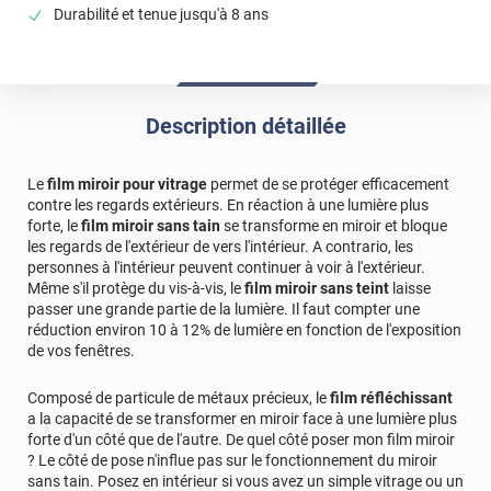
Durabilité et tenue jusqu'à 8 ans
*****
Il y a 1070 jours
il reste des micros bulles sous le film vont elles
disparaitre? merci
Description détaillée
*****
Il y a 1081 jours
conforme
Le
film miroir pour vitrage
permet de se protéger efficacement
*****
Il y a 1222 jours
contre les regards extérieurs. En réaction à une lumière plus
Très bon produit. Dommage que la société DPD, société de
forte, le
film miroir sans tain
se transforme en miroir et bloque
livraison, ne soit pas aussi professionnel que vous.
les regards de l'extérieur de vers l'intérieur. A contrario, les
personnes à l'intérieur peuvent continuer à voir à l'extérieur.
*****
Il y a 1273 jours
Même s'il protège du vis-à-vis, le
film miroir sans teint
laisse
Très bien mais difficile à poser soi même !
passer une grande partie de la lumière. Il faut compter une
réduction environ 10 à 12% de lumière en fonction de l'exposition
*****
Il y a 1343 jours
de vos fenêtres.
excellent rendu , facile à poser
Composé de particule de métaux précieux, le
film réfléchissant
*****
Il y a 1457 jours
a la capacité de se transformer en miroir face à une lumière plus
Todo ha ido genial
forte d'un côté que de l'autre. De quel côté poser mon film miroir
? Le côté de pose n'influe pas sur le fonctionnement du miroir
*****
Il y a 1822 jours
sans tain. Posez en intérieur si vous avez un simple vitrage ou un