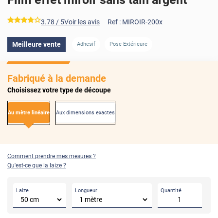
*****
3.78
/ 5
Voir les avis
Ref :
MIROIR-200x
AVANT
APRÈS
Meilleure vente
Adhesif
Pose Extérieure
Fabriqué à la demande
Choisissez votre type de découpe
Au mètre linéaire
Aux dimensions exactes
Comment prendre mes mesures ?
Qu'est-ce que la laize ?
Laize
Longueur
Quantité