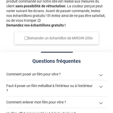
luminosité minime.
produit commandé sur notre site est réalisé aux mesures du
client
sans possibilité de rétractation
. La couleur perçue peut
*****
Il y a 2285 jours
varier suivant les écrans. Avant de passer commande, testez
nos échantillons gratuits ! Et évitez ainsi de ne pas être satisfait,
Facile à poser il suffit de bien suivre les instructions
ou de vous tromper 😉
Demandez vos échantillons gratuits !
*****
Il y a 2298 jours
livraison rapide découpes demandées nickel Coté Luminis
rien à redire Je me suis juste planté sur le sens
Demander un échantillon de
MIROIR-200x
d’utilisation du film sans tain par rapport à mon balcon
mais c'est pour moi
*****
Il y a 2305 jours
Questions fréquentes
utilisation du film en photographie bonne restitution des
détails en réflexion
Comment poser un film pour vitre ?
*****
Il y a 2309 jours
c'est bien le résultat que j'attendais
Faut-il poser un film métallisé à l'intérieur ou à l'extérieur
?
côté extérieur
Comment enlever mon film pour vitre ?
cet article