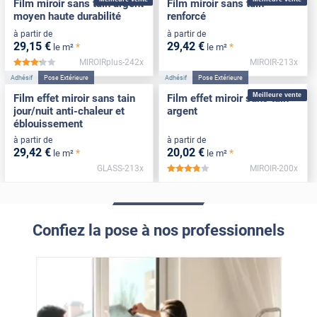
Film miroir sans tain argent
Film miroir sans tain
moyen haute durabilité
renforcé
à partir de
à partir de
29
,15
€
29
,42
€
*
*
le m²
le m²
MIROIRplus-242x
MIROIR-213x
*****
Adhésif
Pose Extérieure
Adhésif
Pose Extérieure
Meilleure vente
Film effet miroir sans tain
Film effet miroir sans tain
jour/nuit anti-chaleur et
argent
éblouissement
à partir de
à partir de
29
,42
€
20
,02
€
*
*
le m²
le m²
GLASS-213x
MIROIR-200x
*****
Confiez la pose à nos professionnels