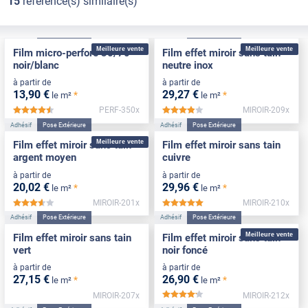
15
référence(s) similaire(s)
Adhésif
Pose Extérieure
Adhésif
Pose Extérieure
Meilleure vente
Meilleure vente
Film micro-perforé 30/70
Film effet miroir sans tain
noir/blanc
neutre inox
à partir de
à partir de
13
,90
€
29
,27
€
*
*
le m²
le m²
PERF-350x
MIROIR-209x
*****
*****
Adhésif
Pose Extérieure
Adhésif
Pose Extérieure
Meilleure vente
Film effet miroir sans tain
Film effet miroir sans tain
argent moyen
cuivre
à partir de
à partir de
20
,02
€
29
,96
€
*
*
le m²
le m²
MIROIR-201x
MIROIR-210x
*****
*****
Adhésif
Pose Extérieure
Adhésif
Pose Extérieure
Meilleure vente
Film effet miroir sans tain
Film effet miroir sans tain
vert
noir foncé
à partir de
à partir de
27
,15
€
26
,90
€
*
*
le m²
le m²
MIROIR-207x
MIROIR-212x
*****