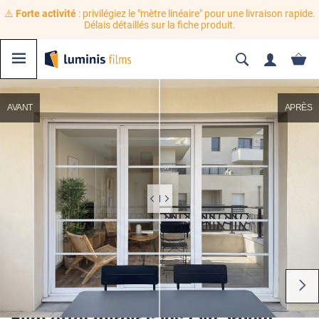
⚠️
Forte activité
: privilégiez le "mètre linéaire" pour une livraison rapide.
Délais détaillés sur la fiche produit.
AVANT
APRÈS
Film effet miroir sans tain argent