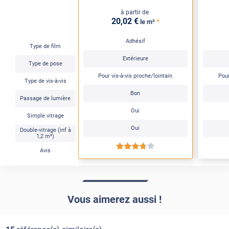
à partir de
20
,02
€
*
le m²
Adhésif
Type de film
Extérieure
Type de pose
Pour vis-à-vis proche/lointain
Pour
Type de vis-à-vis
Bon
Passage de lumière
Oui
Simple vitrage
Oui
Double-vitrage (inf à
1,2 m²)
*****
Avis
Vous aimerez aussi !