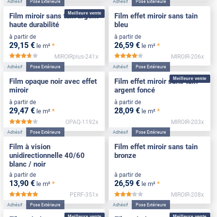
Adhésif
Pose Extérieure
Adhésif
Pose Extérieure
Meilleure vente
Film miroir sans tain argent
Film effet miroir sans tain
haute durabilité
bleu
à partir de
à partir de
29
,15
€
26
,59
€
*
*
le m²
le m²
MIROIRplus-241x
MIROIR-206x
*****
*****
Adhésif
Pose Extérieure
Adhésif
Pose Extérieure
Meilleure vente
Film opaque noir avec effet
Film effet miroir sans tain
miroir
argent foncé
à partir de
à partir de
29
,47
€
28
,09
€
*
*
le m²
le m²
OPAQ-1192x
MIROIR-203x
*****
Adhésif
Pose Extérieure
Adhésif
Pose Extérieure
Film à vision
Film effet miroir sans tain
unidirectionnelle 40/60
bronze
blanc / noir
à partir de
à partir de
13
,90
€
26
,59
€
*
*
le m²
le m²
PERF-351x
MIROIR-208x
*****
*****
Adhésif
Pose Extérieure
Adhésif
Pose Extérieure
Meilleure vente
Meilleure vente