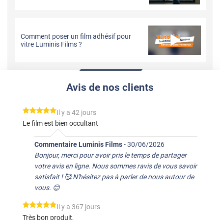
Comment poser un film adhésif pour
vitre Luminis Films ?
Avis de nos clients
*****
Il y a 42 jours
Le film est bien occultant
Commentaire Luminis Films
-
30/06/2026
Bonjour, merci pour avoir pris le temps de partager
votre avis en ligne. Nous sommes ravis de vous savoir
satisfait ! 🥰 N'hésitez pas à parler de nous autour de
vous. 😊
*****
Il y a 367 jours
Très bon produit,