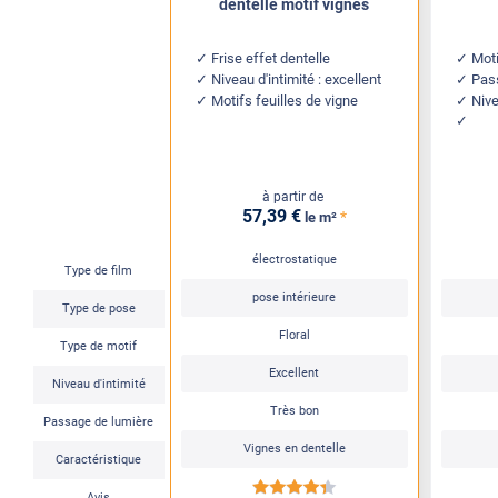
dentelle motif vignes
Frise effet dentelle
Moti
Niveau d'intimité : excellent
Pass
Motifs feuilles de vigne
Nive
à partir de
57
,39
€
*
le m²
électrostatique
Type de film
pose intérieure
Type de pose
Floral
Type de motif
Excellent
Niveau d'intimité
Très bon
Passage de lumière
Vignes en dentelle
Caractéristique
*****
Avis