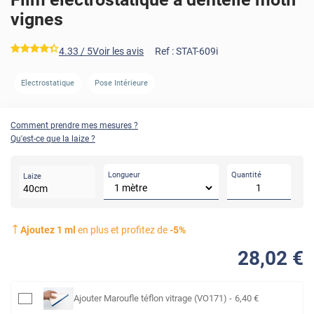
vignes
*****
4.33
/ 5
Voir les avis
Ref :
STAT-609i
Electrostatique
Pose Intérieure
Comment prendre mes mesures ?
Qu'est-ce que la laize ?
Longueur
Quantité
Laize
40
cm
Ajoutez
1
ml
en plus et profitez de
-
5
%
28
,02
€
Ajouter
Maroufle téflon vitrage (VO171)
-
6
,40
€