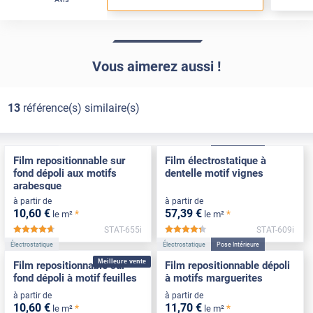
Vous aimerez aussi !
13
référence(s) similaire(s)
Électrostatique
Électrostatique
Pose Intérieure
Film repositionnable sur
Film électrostatique à
fond dépoli aux motifs
dentelle motif vignes
arabesque
à partir de
à partir de
10
,60
€
57
,39
€
*
*
le m²
le m²
STAT-655i
STAT-609i
*****
*****
Électrostatique
Électrostatique
Pose Intérieure
Meilleure vente
Film repositionnable sur
Film repositionnable dépoli
fond dépoli à motif feuilles
à motifs marguerites
à partir de
à partir de
10
,60
€
11
,70
€
*
*
le m²
le m²