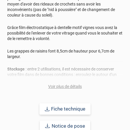
moyen d'avoir des rideaux de crochets sans avoir les
inconvénients (pas de "nid à poussière" et de changement de
couleur à cause du soleil).
Grâce film électrostatique à dentelle motif vignes vous avez la
possibilité de l'enlever de votre vitrage quand vous le souhaiter et
de le remettre à volonté.
Les grappes de raisins font 8,5cm de hauteur pour 6,7cm de
largeur.
Stockage
: entre 2 utilisations, il est nécessaire de conserver
votre film dans de bonnes conditions : enroulez-le autour d'un
tube et stockez le dans un endroit à l'abri de la poussière. Avant
de le réutiliser lavez-le avec de l'eau en abondance et un peu de
Voir plus de détails
savon liquide (pour éliminer la poussière qui a pu s'adhérer au
film).
Fiche technique
Remarque importante
: pour pouvoir réutiliser plusieurs fois le
film, pensez bien à le stocker propre, emballer et dans un lieu
hors de la poussière.
Notice de pose