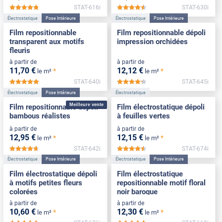
STAT-616i
STAT-630i
*****
*****
Électrostatique
Pose Intérieure
Électrostatique
Pose Intérieure
Film repositionnable
Film repositionnable dépoli
transparent aux motifs
impression orchidées
fleuris
à partir de
à partir de
11
,70
€
12
,12
€
*
*
le m²
le m²
STAT-640i
STAT-645i
*****
*****
Électrostatique
Pose Intérieure
Électrostatique
Meilleure vente
Film repositionnable dépoli
Film électrostatique dépoli
bambous réalistes
à feuilles vertes
à partir de
à partir de
12
,95
€
12
,15
€
*
*
le m²
le m²
STAT-642i
STAT-674i
*****
*****
Électrostatique
Pose Intérieure
Électrostatique
Pose Intérieure
Film électrostatique dépoli
Film électrostatique
à motifs petites fleurs
repositionnable motif floral
colorées
noir baroque
à partir de
à partir de
10
,60
€
12
,30
€
*
*
le m²
le m²