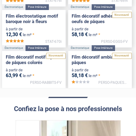
STAT-676i
STAT-669i
*****
*****
Électrostatique
Pose Intérieure
Électrostatique
Pose Intérieure
Nouveauté
Film électrostatique motif
Film décoratif adhésif motif
baroque noir à fleurs
oeufs de pâques
à partir de
à partir de
12
,30
€
58
,18
€
*
*
le m²
le m²
STAT-670i
PERSO-EGGS-FV
*****
Électrostatique
Pose Intérieure
Électrostatique
Pose Intérieure
Nouveauté
Nouveauté
Film décoratif motif lapins
Film décoratif ambiance
de pâques colorés
pâques
à partir de
à partir de
63
,99
€
58
,18
€
*
*
le m²
le m²
PERSO-RABBITS-FV
PERSO-PAQUES2-FV
*****
Confiez la pose à nos professionnels