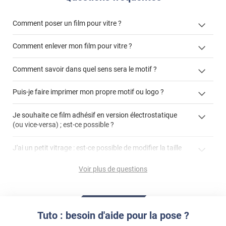
Comment poser un film pour vitre ?
Comment enlever mon film pour vitre ?
Comment savoir dans quel sens sera le motif ?
enlever un film adhésif pour vitre
Puis-je faire imprimer mon propre motif ou logo ?
cet article
enlever et stocker
cet
votre film électrostatique pour vitre
films à
Je souhaite ce film adhésif en version électrostatique
article
personnaliser
(ou vice-versa) ; est-ce possible ?
demander un devis de pose
faire un devis
J'ai un petit vitrage : est-ce possible de modifier la taille
du motif pour l'adapter ?
Voir plus de questions
impression personnalisée
film à personnaliser
Tuto : besoin d'aide pour la pose ?