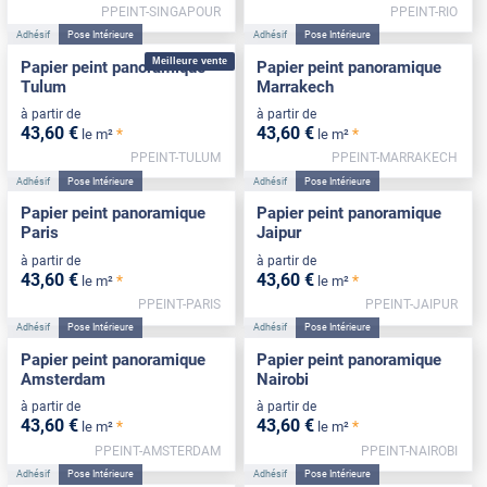
PPEINT-SINGAPOUR
PPEINT-RIO
Adhésif
Pose Intérieure
Adhésif
Pose Intérieure
Meilleure vente
Papier peint panoramique
Papier peint panoramique
Tulum
Marrakech
à partir de
à partir de
43
,60
€
43
,60
€
*
*
le m²
le m²
PPEINT-TULUM
PPEINT-MARRAKECH
Adhésif
Pose Intérieure
Adhésif
Pose Intérieure
Papier peint panoramique
Papier peint panoramique
Paris
Jaipur
à partir de
à partir de
43
,60
€
43
,60
€
*
*
le m²
le m²
PPEINT-PARIS
PPEINT-JAIPUR
Adhésif
Pose Intérieure
Adhésif
Pose Intérieure
Papier peint panoramique
Papier peint panoramique
Amsterdam
Nairobi
à partir de
à partir de
43
,60
€
43
,60
€
*
*
le m²
le m²
PPEINT-AMSTERDAM
PPEINT-NAIROBI
Adhésif
Pose Intérieure
Adhésif
Pose Intérieure