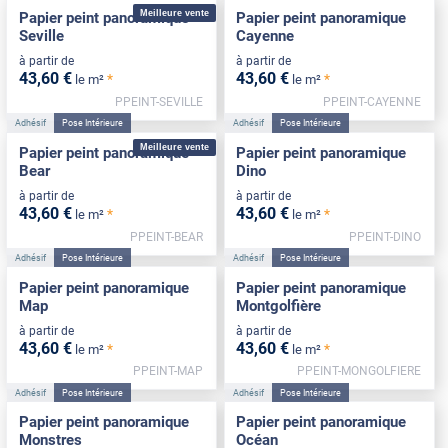
Meilleure vente
Papier peint panoramique
Papier peint panoramique
Seville
Cayenne
à partir de
à partir de
43
,60
€
43
,60
€
*
*
le m²
le m²
PPEINT-SEVILLE
PPEINT-CAYENNE
Adhésif
Pose Intérieure
Adhésif
Pose Intérieure
Meilleure vente
Papier peint panoramique
Papier peint panoramique
Bear
Dino
à partir de
à partir de
43
,60
€
43
,60
€
*
*
le m²
le m²
PPEINT-BEAR
PPEINT-DINO
Adhésif
Pose Intérieure
Adhésif
Pose Intérieure
Papier peint panoramique
Papier peint panoramique
Map
Montgolfière
à partir de
à partir de
43
,60
€
43
,60
€
*
*
le m²
le m²
PPEINT-MAP
PPEINT-MONGOLFIERE
Adhésif
Pose Intérieure
Adhésif
Pose Intérieure
Papier peint panoramique
Papier peint panoramique
Monstres
Océan