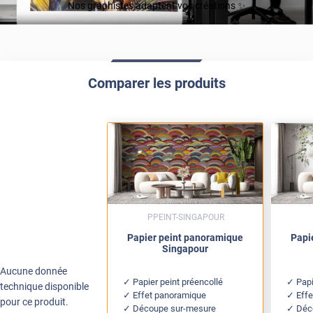
Nos graphistes adaptent vos créations ✨
Comparer les produits
PPEINT-SINGAPOUR
Papier peint panoramique
Papi
Singapour
Aucune donnée
Papier peint préencollé
Papi
technique disponible
Effet panoramique
Eff
pour ce produit.
Découpe sur-mesure
Déc