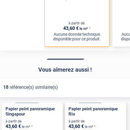
à partir de
43
,60
€
*
le m²
Aucune donnée technique
Aucu
disponible pour ce produit.
dispo
Vous aimerez aussi !
18
référence(s) similaire(s)
Adhésif
Pose Intérieure
Adhésif
Pose Intérieure
Papier peint panoramique
Papier peint panoramique
Singapour
Rio
à partir de
à partir de
43
,60
€
43
,60
€
*
*
le m²
le m²