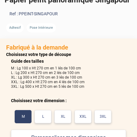
Ref :
PPEINT-SINGAPOUR
Adhesif
Pose Intérieure
Fabriqué à la demande
Choisissez votre type de découpe
Guide des tailles
270
M : Lg 100 x Ht 270 cm en 1 lés de 100 cm
cm
L : Lg 200 x Ht 270 cm en 2 lés de 100 cm
XL : Lg 300 x Ht 270 cm en 3 lés de 100 cm
XXL : Lg 400 x Ht 270 cm en 4 lés de 100 cm
3XL : Lg 500 x Ht 270 cm en 5 lés de 100 cm
500
cm
Choisissez votre dimension :
Inverser
Voir les lés
M
L
XL
XXL
3XL