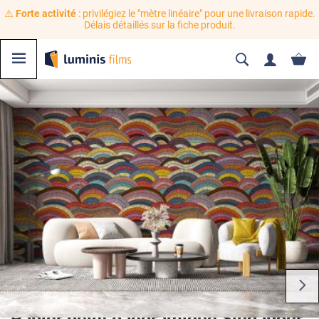
⚠️
Forte activité
: privilégiez le "mètre linéaire" pour une livraison rapide.
Délais détaillés sur la fiche produit.
Papier peint panoramique Singapour