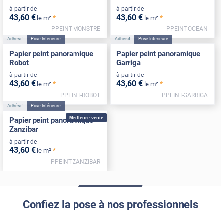
à partir de
à partir de
43
,60
€
43
,60
€
*
*
le m²
le m²
PPEINT-MONSTRE
PPEINT-OCEAN
Adhésif
Pose Intérieure
Adhésif
Pose Intérieure
Papier peint panoramique
Papier peint panoramique
Robot
Garriga
à partir de
à partir de
43
,60
€
43
,60
€
*
*
le m²
le m²
PPEINT-ROBOT
PPEINT-GARRIGA
Adhésif
Pose Intérieure
Meilleure vente
Papier peint panoramique
Zanzibar
à partir de
43
,60
€
*
le m²
PPEINT-ZANZIBAR
Confiez la pose à nos professionnels