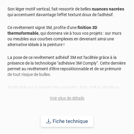
Son léger motif vertical, fait ressortir de belles
nuances nacrées
qui accentuent davantage l'effet texturé doux de l'adhésif.
Ce revêtement signé 3M, profite d'une
finition 3D
thermoformable
, qui donnera vie à tous vos projets : sur murs
ou meubles aux courbes complexes en devenant ainsi une
alternative idéale à la peinture !
La pose de ce revêtement adhésif 3M est facilitée grâce à la
présence de la technologie "adhésive 3M Comply". Cette dernière
permet au revêtement d'être repositionnable et de se prémunir
de tout risque de bulles.
Applicable sur la plupart des supports : bois, métal, plastique...
cet adhésif vous promet une durabilité longue avec une pose
Voir plus de détails
intérieure et extérieure allant jusqu'à 15 ans.
Fiche technique