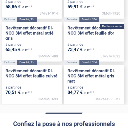
à partir de
à partir de
58
,86
€
59
,91
€
*
*
le m²
le m²
3M-ST-1914
3M-ST-1920
Exclusive
Pose Int / Ext
Exclusive
Pose Int / Ext
Meilleure vente
Revêtement décoratif DI-
Revêtement décoratif DI-
NOC 3M effet métal strié
NOC 3M effet feuille d'or
gris
à partir de
à partir de
65
,45
€
73
,47
€
*
*
le m²
le m²
3M-VM-1489
3M-VM-1692
Exclusive
Pose Int / Ext
Exclusive
Pose Int / Ext
Revêtement décoratif DI-
Revêtement décoratif DI-
NOC 3M effet feuille cuivré
NOC 3M effet métal gris
mat
à partir de
à partir de
70
,51
€
84
,77
€
*
*
le m²
le m²
3M-VM-1693
3M-VM-1990-MT
Confiez la pose à nos professionnels