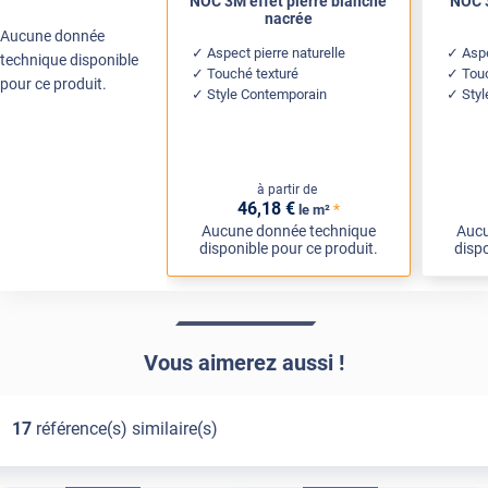
NOC 3M effet pierre blanche
NOC 3
nacrée
Aucune donnée
Aspect pierre naturelle
Asp
technique disponible
Touché texturé
Tou
pour ce produit.
Style Contemporain
Sty
à partir de
46
,18
€
*
le m²
Aucune donnée technique
Aucu
disponible pour ce produit.
dispo
Vous aimerez aussi !
17
référence(s) similaire(s)
Exclusive
Pose Int / Ext
Exclusive
Pose Int / Ext