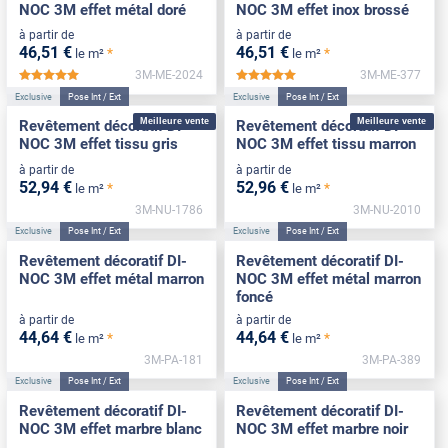
NOC 3M effet métal doré
NOC 3M effet inox brossé
à partir de
à partir de
46
,51
€
46
,51
€
*
*
le m²
le m²
3M-ME-2024
3M-ME-377
*****
*****
Exclusive
Pose Int / Ext
Exclusive
Pose Int / Ext
Meilleure vente
Meilleure vente
Revêtement décoratif DI-
Revêtement décoratif DI-
NOC 3M effet tissu gris
NOC 3M effet tissu marron
à partir de
à partir de
52
,94
€
52
,96
€
*
*
le m²
le m²
3M-NU-1786
3M-NU-2010
Exclusive
Pose Int / Ext
Exclusive
Pose Int / Ext
Revêtement décoratif DI-
Revêtement décoratif DI-
NOC 3M effet métal marron
NOC 3M effet métal marron
foncé
à partir de
à partir de
44
,64
€
44
,64
€
*
*
le m²
le m²
3M-PA-181
3M-PA-389
Exclusive
Pose Int / Ext
Exclusive
Pose Int / Ext
Revêtement décoratif DI-
Revêtement décoratif DI-
NOC 3M effet marbre blanc
NOC 3M effet marbre noir