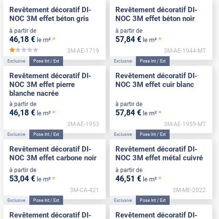
Revêtement décoratif DI-
Revêtement décoratif DI-
NOC 3M effet béton gris
NOC 3M effet béton noir
à partir de
à partir de
46
,18
€
57
,84
€
*
*
le m²
le m²
3M-AE-1719
3M-AE-1944-MT
*****
Exclusive
Pose Int / Ext
Exclusive
Pose Int / Ext
Revêtement décoratif DI-
Revêtement décoratif DI-
NOC 3M effet pierre
NOC 3M effet cuir blanc
blanche nacrée
à partir de
à partir de
46
,18
€
57
,84
€
*
*
le m²
le m²
3M-AE-1953
3M-AE-1959-MT
Exclusive
Pose Int / Ext
Exclusive
Pose Int / Ext
Revêtement décoratif DI-
Revêtement décoratif DI-
NOC 3M effet carbone noir
NOC 3M effet métal cuivré
à partir de
à partir de
53
,04
€
46
,51
€
*
*
le m²
le m²
3M-CA-421
3M-ME-2022
Exclusive
Pose Int / Ext
Exclusive
Pose Int / Ext
Revêtement décoratif DI-
Revêtement décoratif DI-