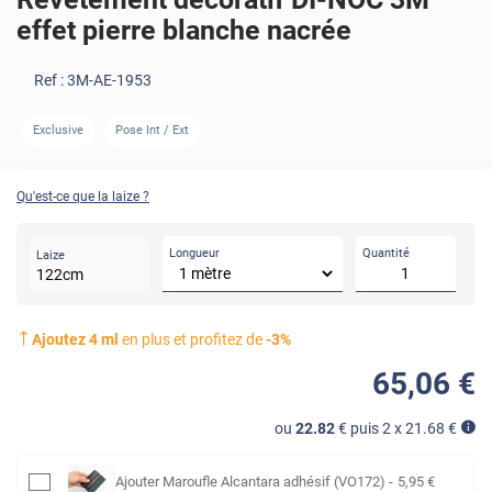
effet pierre blanche nacrée
Ref :
3M-AE-1953
Exclusive
Pose Int / Ext
Qu'est-ce que la laize ?
Longueur
Quantité
Laize
122
cm
Ajoutez
4
ml
en plus et profitez de
-
3
%
65
,06
€
ou
22.82
€ puis 2 x
21.68
€
Ajouter
Maroufle Alcantara adhésif (VO172)
-
5
,95
€