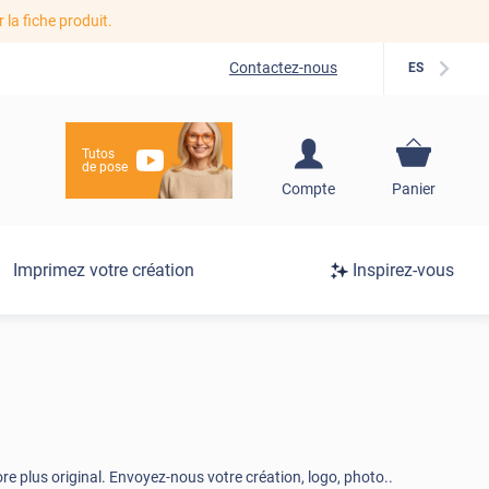
r la fiche produit.
Contactez-nous
ES
Tutos
de pose
S'inscrire / Se
Compte
Panier
connecter
Connexion
Imprimez votre création
Inspirez-vous
/
Inscription
e plus original. Envoyez-nous votre création, logo, photo..