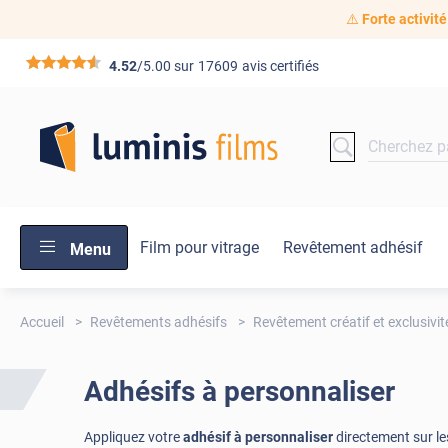
⚠️
Forte activité
*****
4.52
/5.00 sur
17609
avis certifiés
Film pour vitrage
Revêtement adhésif
Menu
Accueil
Revêtements adhésifs
Revêtement créatif et exclusivit
Adhésifs à personnaliser
Appliquez votre
adhésif à personnaliser
directement sur le