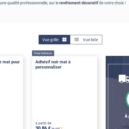
ne qualité professionnelle, sur le
revêtement décoratif
de votre choix !
Vue grille
Vue liste
Pose Intérieure
re mat pour
Adhésif noir mat à
personnaliser
à partir de
30
,86
€
*
le m²