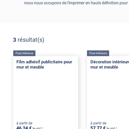
nous nous occupons de l'imprimer en haute définition pour u
3
résultat(s)
Pose Intérieure
Pose Intérieure
Film adhésif publicitaire pour
Décoration intérieu
mur et meuble
mur et meuble
à partir de
à partir de
46
,24
€
57
,77
€
*
*
le m²
le m²