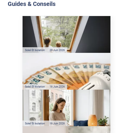
Guides & Conseils
Soleil Et Isolation
07 Juil. 2026
Véranda et Velux : Comment
bloquer jusqu'à 80% de
l'énergie solaire sans
climatisation ?
Soleil Et Isolation
29 Juin 2026
Film anti-chaleur : quelles
sont les économies d’énergie
réelles ?
Soleil Et Isolation
16 Juin 2026
Préservez votre logement de
la chaleur : les conseils de
Jamy de C'est Pas Sorcier
Soleil Et Isolation
16 Juin 2026