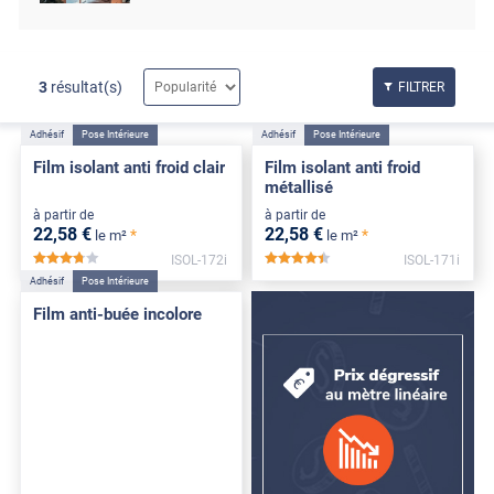
3
résultat(s)
FILTRER
Adhésif
Pose Intérieure
Adhésif
Pose Intérieure
Film isolant anti froid clair
Film isolant anti froid
métallisé
à partir de
à partir de
22
,58
€
22
,58
€
*
*
le m²
le m²
ISOL-172i
ISOL-171i
*****
*****
Adhésif
Pose Intérieure
Film anti-buée incolore