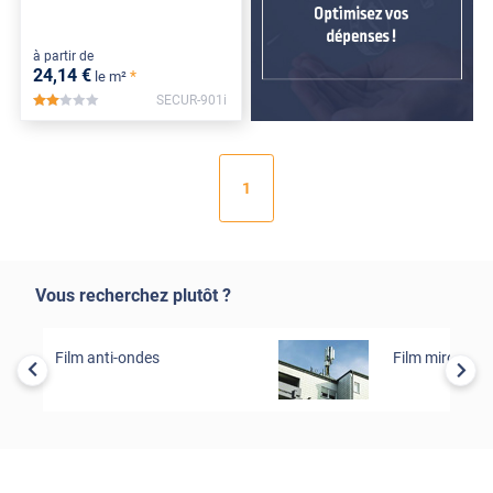
à partir de
24
,14
€
*
le m²
SECUR-901i
*****
1
Vous recherchez plutôt ?
Film anti-ondes
Film miroir tota