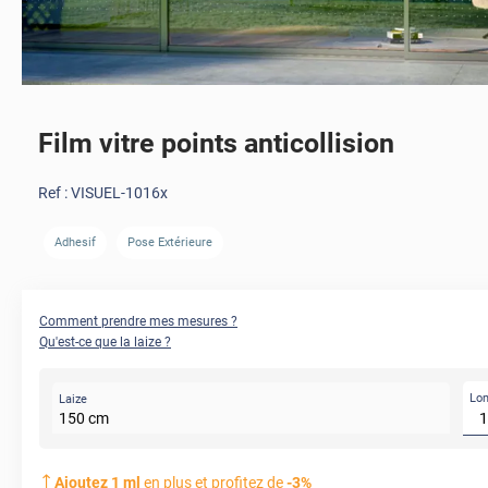
Film vitre points anticollision
Ref :
VISUEL-1016x
Adhesif
Pose Extérieure
Comment prendre mes mesures ?
Qu'est-ce que la laize ?
Lo
Laize
150
cm
Ajoutez
1
ml
en plus et profitez de
-
3
%