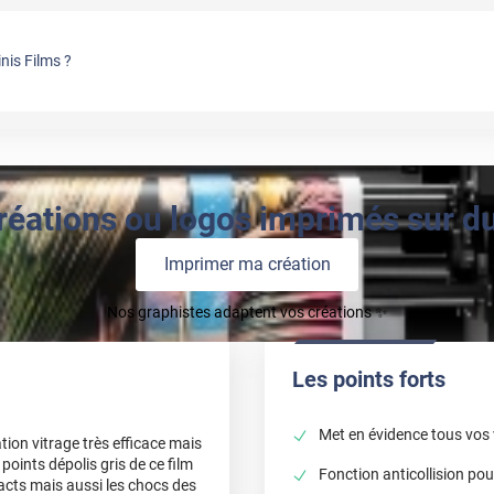
nis Films ?
réations ou logos imprimés sur du 
Imprimer ma création
Nos graphistes adaptent vos créations ✨
Les points forts
Met en évidence tous vos 
ation vitrage très efficace mais
 points dépolis gris de ce film
Fonction anticollision pou
acts mais aussi les chocs des