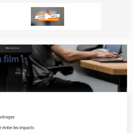
film !
vitrages
r éviter les impacts