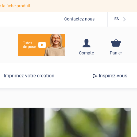
r la fiche produit.
Contactez-nous
ES
Tutos
de pose
S'inscrire / Se
Compte
Panier
connecter
Connexion
Imprimez votre création
Inspirez-vous
/
Inscription