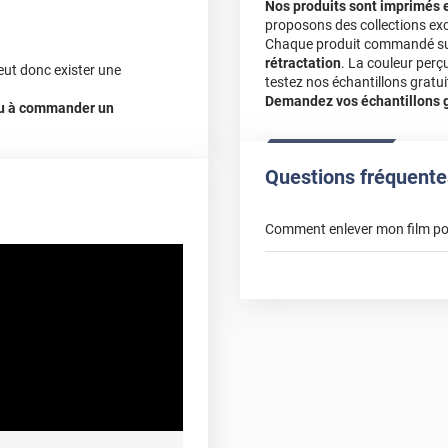
Nos produits sont imprimés 
proposons des collections exc
Chaque produit commandé sur 
rétractation
. La couleur perç
eut donc exister une
testez nos échantillons gratuit
Demandez vos échantillons gr
 ou à commander un
Questions fréquente
Comment enlever mon film pou
enlever 
électrostatique pour vitre