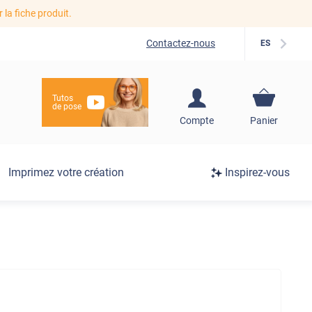
r la fiche produit.
Contactez-nous
ES
Tutos
de pose
S'inscrire / Se
Compte
Panier
connecter
Connexion
Imprimez votre création
Inspirez-vous
/
Inscription