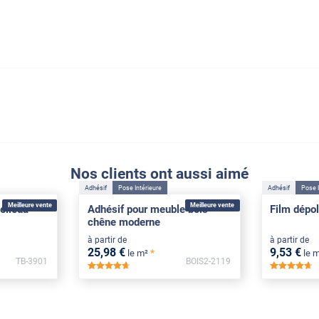
Nos clients ont aussi aimé
Adhésif
Pose Intérieure
Adhésif
Pose I
Meilleure vente
Meilleure vente
elleda
Adhésif pour meuble bois
Film dépol
chêne moderne
à partir de
à partir de
25
,98
€
9
,53
€
*
le m²
le 
TB-3901
BOIS2-2119
*****
**