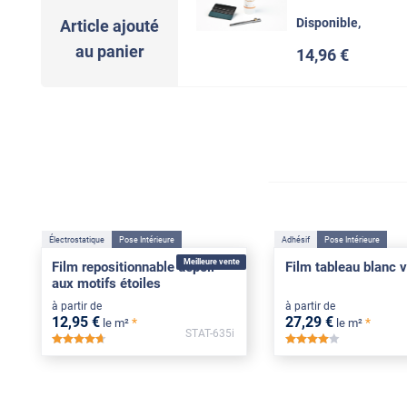
Disponible,
Article ajouté
au panier
14
,96
€
Électrostatique
Pose Intérieure
Adhésif
Pose Intérieure
Meilleure vente
Film repositionnable dépoli
Film tableau blanc v
aux motifs étoiles
à partir de
à partir de
12
,95
€
27
,29
€
*
*
le m²
le m²
STAT-635i
*****
*****