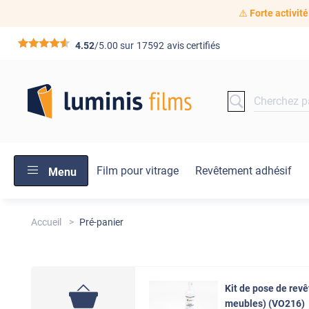
⚠️
Forte activité
*****
4.52
/5.00 sur
17592
avis certifiés
Film pour vitrage
Revêtement adhésif
Menu
Accueil
Pré-panier
Kit de pose de rev
meubles) (VO216)