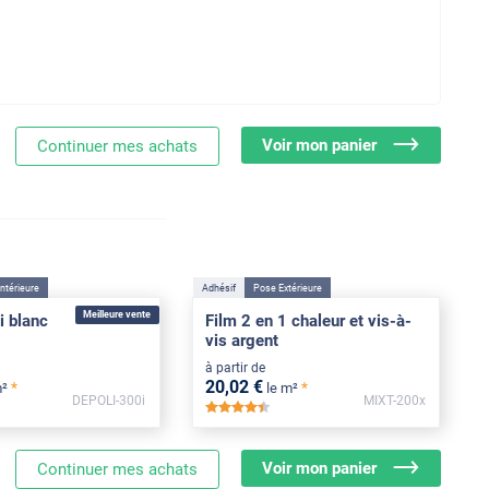
Voir mon panier
Continuer mes achats
ntérieure
Adhésif
Pose Extérieure
Meilleure vente
i blanc
Film 2 en 1 chaleur et vis-à-
vis argent
à partir de
20
,02
€
*
*
m²
le m²
DEPOLI-300i
MIXT-200x
***
*****
Voir mon panier
Continuer mes achats