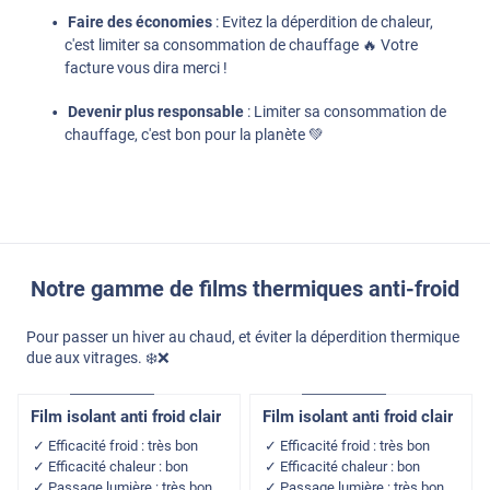
Faire des économies
: Evitez la déperdition de chaleur,
c'est limiter sa consommation de chauffage 🔥​ Votre
facture vous dira merci !
Devenir plus responsable
: Limiter sa consommation de
chauffage, c'est bon pour la planète 💚
Notre gamme de films thermiques anti-froid
Pour passer un hiver au chaud, et éviter la déperdition thermique
due aux vitrages. ❄️​❌​
Adhésif
Pose Intérieure
Adhésif
Pose Intérieure
Film isolant anti froid clair
Film isolant anti froid clair
Efficacité froid : très bon
Efficacité froid : très bon
Efficacité chaleur : bon
Efficacité chaleur : bon
Passage lumière : très bon
Passage lumière : très bon