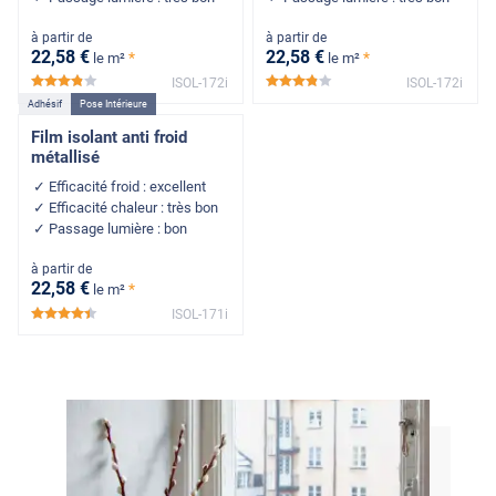
à partir de
à partir de
22
,58
€
22
,58
€
*
*
le m²
le m²
ISOL-172i
ISOL-172i
*****
*****
Adhésif
Pose Intérieure
Film isolant anti froid
métallisé
Efficacité froid : excellent
Efficacité chaleur : très bon
Passage lumière : bon
à partir de
22
,58
€
*
le m²
ISOL-171i
*****