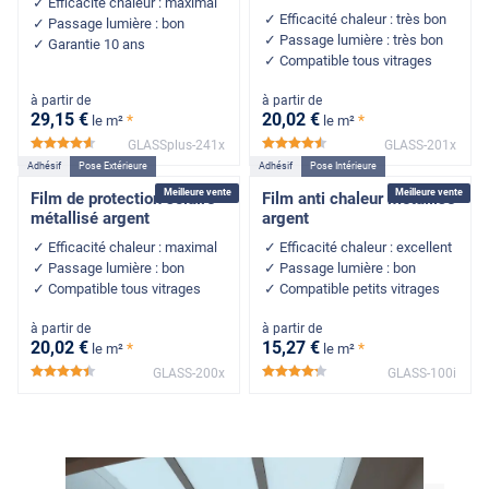
Efficacité chaleur : maximal
Efficacité chaleur : très bon
Passage lumière : bon
Passage lumière : très bon
Garantie 10 ans
Compatible tous vitrages
à partir de
à partir de
29
,15
€
20
,02
€
*
*
le m²
le m²
GLASSplus-241x
GLASS-201x
*****
*****
Adhésif
Pose Extérieure
Adhésif
Pose Intérieure
Meilleure vente
Meilleure vente
Film de protection solaire
Film anti chaleur métallisé
métallisé argent
argent
Efficacité chaleur : maximal
Efficacité chaleur : excellent
Passage lumière : bon
Passage lumière : bon
Compatible tous vitrages
Compatible petits vitrages
à partir de
à partir de
20
,02
€
15
,27
€
*
*
le m²
le m²
GLASS-200x
GLASS-100i
*****
*****