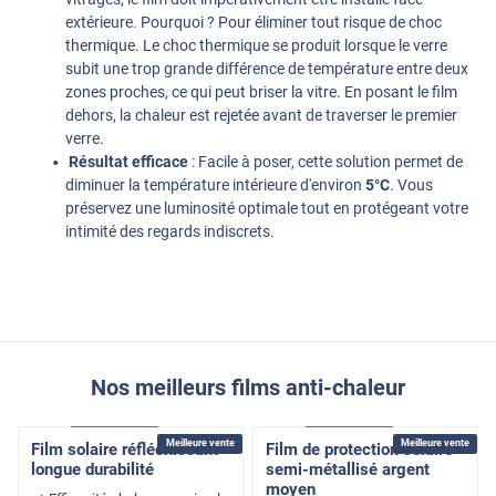
extérieure. Pourquoi ? Pour éliminer tout risque de choc
thermique. Le choc thermique se produit lorsque le verre
subit une trop grande différence de température entre deux
zones proches, ce qui peut briser la vitre. En posant le film
dehors, la chaleur est rejetée avant de traverser le premier
verre.
Résultat efficace
: Facile à poser, cette solution permet de
diminuer la température intérieure d'environ
5°C
. Vous
préservez une luminosité optimale tout en protégeant votre
intimité des regards indiscrets.
Nos meilleurs films anti-chaleur
Adhésif
Pose Extérieure
Adhésif
Pose Extérieure
Meilleure vente
Meilleure vente
Film solaire réfléchissant
Film de protection solaire
longue durabilité
semi-métallisé argent
moyen