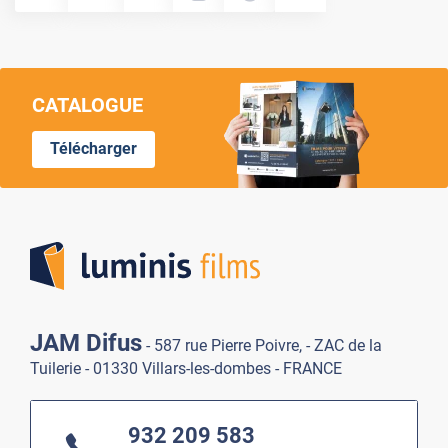
CATALOGUE
Télécharger
Lumi
JAM Difus
- 587 rue Pierre Poivre, - ZAC de la
Tuilerie - 01330 Villars-les-dombes - FRANCE
932 209 583