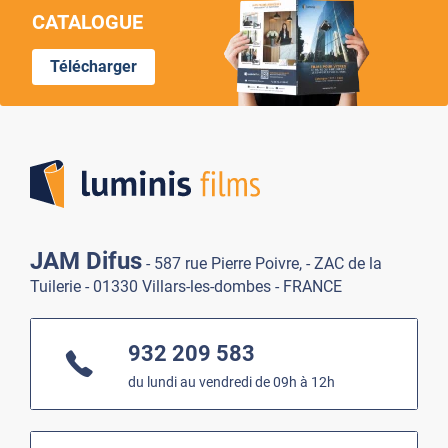
CATALOGUE
Télécharger
Lumi
JAM Difus
- 587 rue Pierre Poivre, - ZAC de la
Tuilerie - 01330 Villars-les-dombes - FRANCE
932 209 583
du lundi au vendredi de 09h à 12h