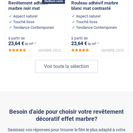
Meilleure vente
Revêtement adhésif
Rouleau adhésif marbre
marbre noir mat
blanc mat contrasté
Aspect naturel
Aspect naturel
Touché lisse
Touché lisse
Tendance Contemporain
Tendance Contemporain
à partir de
à partir de
23
,64
€
23
,64
€
*
*
le m²
le m²
MARBRE-2832
MARBRE-2835
*****
*****
Voir toute la sélection
Besoin d'aide pour choisir votre revêtement
décoratif effet marbre?
Saisissez vos réponses pour trouver le film le plus adapté à votre