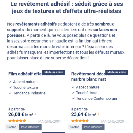
Le revêtement adhésif : séduit grâce à ses
jeux de textures et d'effets ultra-réalistes
Nos
revêtements adhésifs
s'adaptent à de très
nombreux
supports
, du moment que ces derniers ont des
surfaces non
poreuses
. A partir de là, ne vous posez plus de questions et
laissez votre cœur choisir : quelle est la finition qui trônera
désormais sur les murs de votre intérieur ? L'épaisseur des
adhésifs masquera les imperfections et tous les défauts muraux,
pour laisser place à une superbe décoration !
Confort
Pose Intérieure
Confort
Pose Intérieure
Meilleure vente
Meilleure vente
Film adhésif effet rouille
Revêtement décoratif
marbre blanc mat
Aspect naturel
Aspect naturel
Touché texturé
Touché lisse
Tendance Industriel
Tendance Contemporain
à partir de
à partir de
26
,08
€
23
,64
€
*
*
le m²
le m²
MARBRE-2801
MARBRE-2829
*****
*****
Confort
Pose Intérieure
Confort
Pose Intérieure