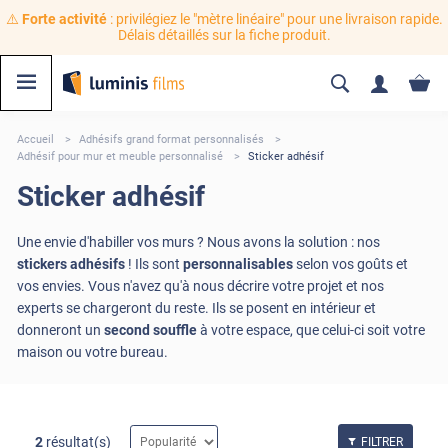
⚠️
Forte activité
: privilégiez le "mètre linéaire" pour une livraison rapide.
Délais détaillés sur la fiche produit.
Accueil
Adhésifs grand format personnalisés
Adhésif pour mur et meuble personnalisé
Sticker adhésif
Sticker adhésif
Une envie d'habiller vos murs ? Nous avons la solution : nos
stickers adhésifs
! Ils sont
personnalisables
selon vos goûts et
vos envies. Vous n'avez qu'à nous décrire votre projet et nos
experts se chargeront du reste. Ils se posent en intérieur et
donneront un
second souffle
à votre espace, que celui-ci soit votre
maison ou votre bureau.
2
résultat(s)
FILTRER