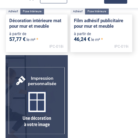
Adhésif
Pose Intérieure
Adhésif
Pose Intérieure
Décoration intérieure mat
Film adhésif publicitaire
pour mur et meuble
pour mur et meuble
à partir de
à partir de
57
,77
€
46
,24
€
*
*
le m²
le m²
IPC-018i
IPC-019i