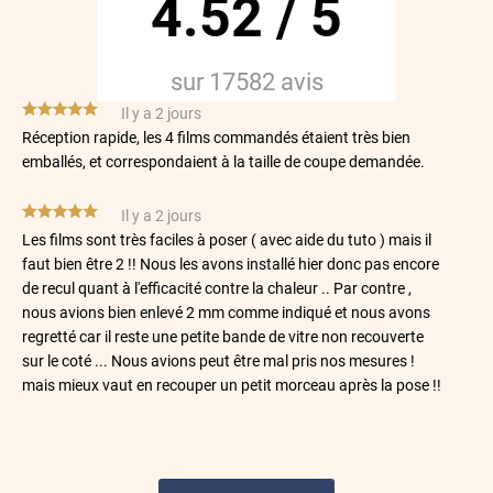
4.52
/
5
sur
17582
avis
*****
Il y a 2 jours
Réception rapide, les 4 films commandés étaient très bien
emballés, et correspondaient à la taille de coupe demandée.
*****
Il y a 2 jours
Les films sont très faciles à poser ( avec aide du tuto ) mais il
faut bien être 2 !! Nous les avons installé hier donc pas encore
de recul quant à l'efficacité contre la chaleur .. Par contre ,
nous avions bien enlevé 2 mm comme indiqué et nous avons
regretté car il reste une petite bande de vitre non recouverte
sur le coté ... Nous avions peut être mal pris nos mesures !
mais mieux vaut en recouper un petit morceau après la pose !!
*****
Il y a 3 jours
filtre bien les rayons du soleil