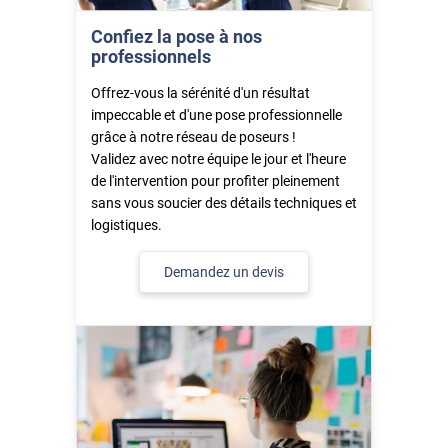
les réponses déjà apportées selon les défauts après la après la
Confiez la pose à nos
pose, bref, vous avez pensé à tout , bravo !!! Nous avons un
professionnels
cellier avec une fenêtre sans volet, plein soleil l'après midi, et
avec le film c'est incroyable la différence de température et de
Offrez-vous la sérénité d'un résultat
ressenti ! Merci
impeccable et d'une pose professionnelle
grâce à notre réseau de poseurs !
Validez avec notre équipe le jour et l'heure
de l'intervention pour profiter pleinement
sans vous soucier des détails techniques et
logistiques.
Demandez un devis